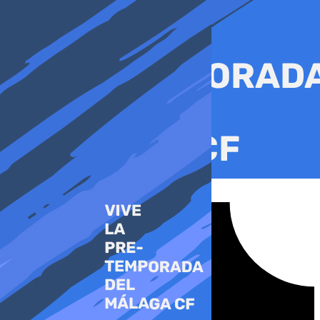
Ir
al
contenido
Tiktok