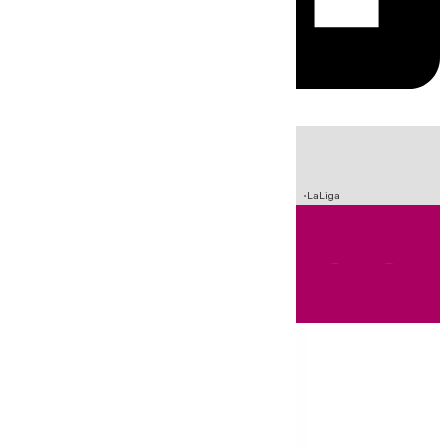
HOY
|
Sucesos
Incendios
Fútbol
Crisis Migratoria en Ceuta
LaLiga
Andalucía