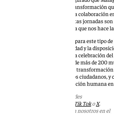
servir de espejo para hacer la transformación qu
necesitan, para “lo que es vital la colaboración en
administraciones, por lo que estas jornadas so
una respuesta real a la demanda que nos hace la
Tras ser elegida como la ciudad para este tipo d
agradecido al alcalde la amabilidad y la disposic
Ayuntamiento de Málaga para la celebración del
estas jornadas representantes de más de 200 m
analizar los retos que supone la transformación d
de prestar servicios eficaces a los ciudadanos, y 
digitalización sea una digitalización humana en 
Más noticias de
101TV
en las redes
sociales:
Instagram
,
Facebook
,
Tik Tok
o
X
.
Puedes ponerte en contacto con nosotros en el