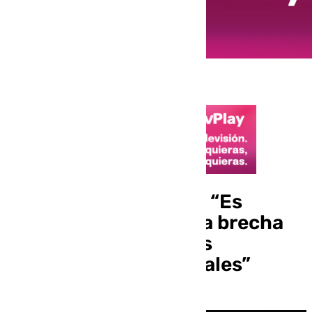
Francisco de la Torre: “Es
necesario disminuir la brecha
digital entre todas las
administraciones locales”