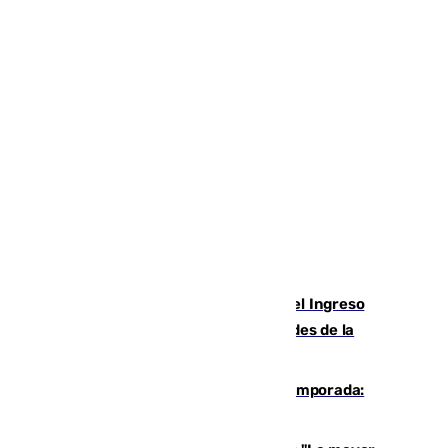
Cádiz aumenta un 15% en el cobro del Ingreso
Mínimo Vital junto a otras particularidades de la
provincia
La 'delicatessen' de Isco en la pretemporada:
pisadita y cañito ante el Bournemouth