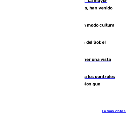
Un testimonio del colapso en Ceuta: "La mayor
parte de los que han venido son víctimas, han venido
engañados"
Torrenueva Costa pone el verano en modo cultura
con actividades para todos los públicos
Este es el palmarés del Trofeo Costa del Sol: el
Málaga lidera la tabla con 12 triunfos
Estos son los mejores sitios para tener una vista
privilegiada del eclipse en Andalucía
La Junta da explicaciones y refuerza los controles
tras los falsos positivos de cáncer de colon que
afectaron a 400 malagueños
Lo más visto >
Más noticias