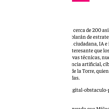
Brecha digital
Con previsión de que participen cerca de 200 asis
con seis mesas en las que se hablarán de estrateg
entidades locales, participación ciudadana, IA e
capacitación digital. “Es muy interesante que l
oportunidad de poner al día nuevas técnicas, nu
transformación digital, inteligencia artificial, c
alguna medida», ha reconocido de la Torre, quien
para Málaga acoger estas jornadas.
https://www.101tv.es/brecha-digital-obstaculo-p
informacion/
Por su parte, Cabanillas, ha asegurado que Mála