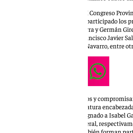
La elección ha tenido lugar en X Congreso Provin
el Cine Albéniz, y en el que han participado los 
autonómico de CSIF, Miguel Borra y Germán Gire
el subdelegado del Gobierno, Francisco Javier Sal
la Junta de Andalucía, Patricia Navarro, entre ot
El 97% de los 151 compromisarios y compromisar
ha dado su respaldo a la candidatura encabezad
única presentada, y que ha designado a Isabel G
vicepresidenta y secretaria general, respectiva
Almagro y Laureano Fortes también forman part