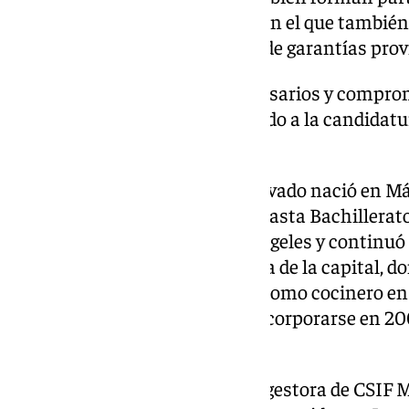
resultante de este X Congreso, en el que también 
representantes de la comisión de garantías provi
El 97% de los 151 compromisarios y comprom
cónclave ha dado su respaldo a la candidat
Domínguez
Francisco Javier Domínguez Lavado nació en Mál
dos hijos, realizó sus estudios hasta Bachillera
Secundaria Miraflores de los Ángeles y continuó
superiores en el IES La Rosaleda de la capital, d
Gastronomía. Presta servicios como cocinero en
Universitario de Málaga tras incorporarse en 20
(SAS).
Domínguez es presidente de la gestora de CSIF M