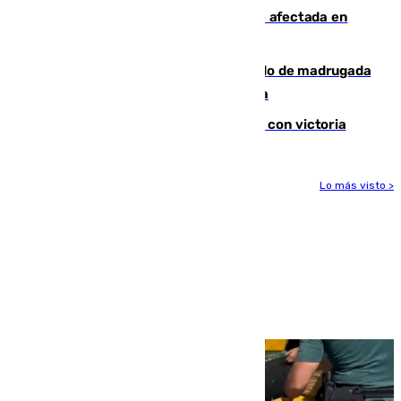
Incendios de Castellón: la superficie afectada en
Tírig roza las 400 hectáreas
Muere un peatón tras ser atropellado de madrugada
en la carretera A-7 a su paso por Málaga
El Granada cierra su puesta a punto con victoria
Lo más visto >
Más noticias
Ver más >