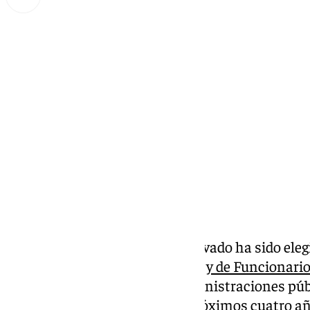
Miguel Alfonso
viernes, 27 septiembre 2024, 09:07
Compartir:
Francisco Javier Domínguez Lavado ha sido elegi
Central Sindical Independiente y de Funcionario
más representativo en las administraciones púb
en el sector privado, para los próximos cuatro a