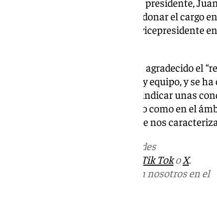
marcha inesperada del anterior presidente, Juan
motivos de salud tuvo que abandonar el cargo en
momento, ocupaba el cargo de vicepresidente en 
la unión provincial.
Tras su elección, Domínguez ha agradecido el “r
compromisarias” a su proyecto y equipo, y se h
“trabajando para defender y revindicar unas con
justas, tanto en el sector público como en el ám
el diálogo y la independencia que nos caracteriza
Más noticias de
101TV
en las redes
sociales:
Instagram
,
Facebook
,
Tik Tok
o
X
.
Puedes ponerte en contacto con nosotros en el
correo
informativos@101tv.es