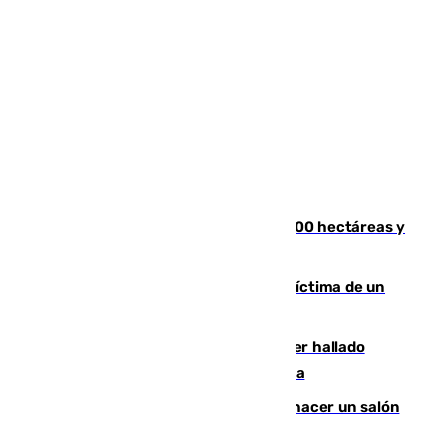
El incendio de Niebla alcanza las 8.000 hectáreas y
mantiene desalojadas a 474 personas
El tenista checho Lehecka, nueva víctima de un
Rafa Jódar que está siendo imparable
Muere un hombre de 58 años tras ser hallado
inconsciente en una piscina en Cómpeta
Un tribunal federal impide a Trump hacer un salón
de baile en la Casa Blanca