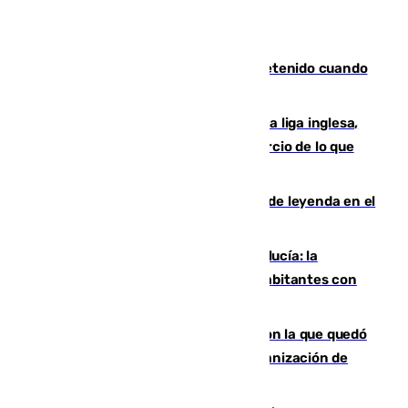
Mata a su expareja en Murcia y es detenido cuando
huía hacia Granada
El Boreham Wood, equipo de la quinta liga inglesa,
rechaza una oferta equivalente a un tercio de lo que
vale el club por un jugador
La familia Hernangómez: un legado de leyenda en el
mundo del baloncesto
Nuevo récord de población en Andalucía: la
comunidad supera los 8,7 millones de habitantes con
una alta tasa de extranjeros
Agrede sexualmente a una mujer con la que quedó
por Instagram: dos años prisión e indemnización de
9.000 euros