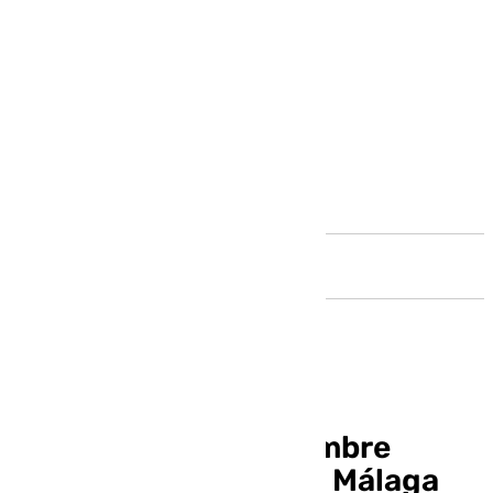
Andalucía
Hallan con vida al hombre
secuestrado en Vélez Málaga