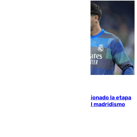
06.08.2026
El malagueño Brahim afronta ilusionado la etapa
con Mourinho y considera que «el madridismo
está contento con mi fútbol»