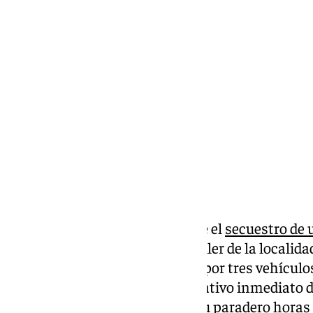
Antonio López
martes, 4 marzo 2025, 17:26
Compartir:
Continúa la investigación sobre el
secuestro de
pasado lunes, el dueño de un taller de la localid
secuestrado a punta de pistola por tres vehículos
municipio, dando pie a un operativo inmediato d
agentes, que lograron dar con su paradero horas