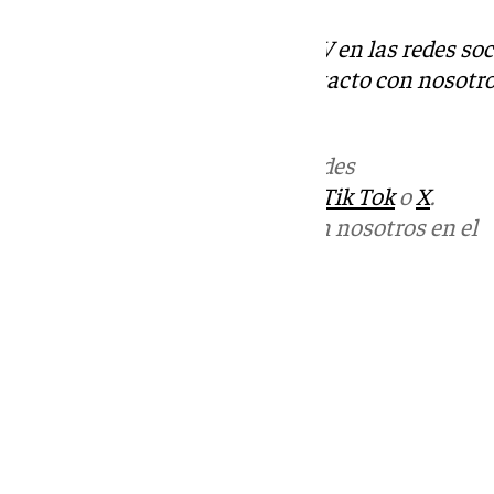
Descubre más noticias de 101TV en las redes soc
Tok
o
X
. Puedes ponerte en contacto con nosotro
informativos@101tv.es
.
Más noticias de
101TV
en las redes
sociales:
Instagram
,
Facebook
,
Tik Tok
o
X
.
Puedes ponerte en contacto con nosotros en el
correo
informativos@101tv.es
Tags:
Últimas noticias