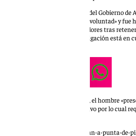
Según ha apuntado el delegado del Gobierno de A
víctima «fue retenida contra su voluntad» y fue
donde lo dejaron sus secuestradores tras retene
el momento, y aunque la investigación está en c
relación con los hechos.
Según ha informado Fernández, el hombre «prese
agresiones de los raptores, motivo por lo cual re
hospitalario.
https://www.101tv.es/secuestran-a-punta-de-pis