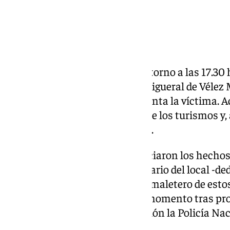
velez-malaga/
Los hechos
A media tarde de este lunes, en torno a las 17.30 
irrumpieron en el Polígono El Higueral de Vélez M
instalaciones del taller que regenta la víctima. A
armados descendieron de uno de los turismos y, a
secuestrado al dueño de la nave.
Según las personas que presenciaron los hechos,
forma «muy rápida» y el propietario del local -de
vehículos- fue encerrado en un maletero de estos
veleña intervino en un primer momento tras produ
ha hecho cargo de la investigación la Policía Na
Crimen Organizado (Udyco).