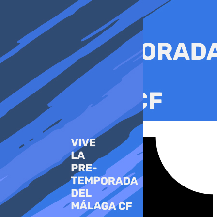
Ir
al
contenido
Tiktok