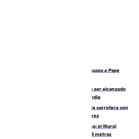
Granada despide con lágrimas y aplausos a Pepe
Habichuela
Un futbolista de 24 años muere tras ser alcanzado
por un rayo durante un partido en Tailandia
Muere un conductor tras salirse de la carretera con
su turismo en la A-480 a la altura de Jerez
Julio supera a junio en basura marina: el litoral
occidental malagueño recoge más de 33 metros