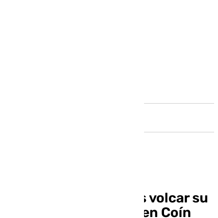
Andalucía
Herida una mujer tras volcar su
vehículo en la A-355 en Coín