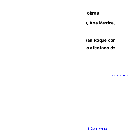
cúbicos de residuos
El Cádiz se afila ante un Granada en obras
La nueva presidenta del Parlamento, Ana Mestre,
hace parada institucional en Cádiz
Estabilizado el incendio forestal de San Roque con
19 familias aún desalojadas y un domicilio afectado de
gravedad
Lo más visto >
Más noticias
Ver más >