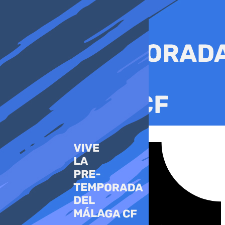
Ir
al
contenido
Tiktok