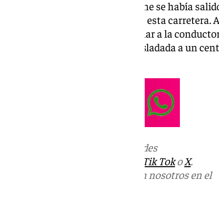
donde se le indicaba que un coche se había salido
el techo en el kilómetro 10-11 de esta carretera. A
bomberos tuvieron que excarcelar a la conductor
que posteriormente ha sido trasladada a un cent
servicios sanitarios.
Más noticias de
101TV
en las redes
sociales:
Instagram
,
Facebook
,
Tik Tok
o
X
.
Puedes ponerte en contacto con nosotros en el
correo
informativos@101tv.es