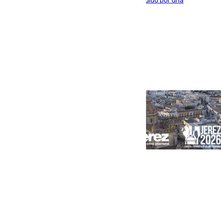
vivía en la calle y que hace unos días, fue atendido por una
enfermedad mental
Portada
Andalucía
Sevilla
Málaga