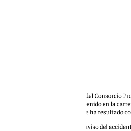
Antonio López
miércoles, 30 octubre 2024, 16:52
Compartir:
Una dotación de Coín (Málaga) del Consorcio Pro
Diputación Provincial ha intervenido en la carre
lugar un accidente de tráfico que ha resultado c
Según ha adelantado el CPB, el aviso del accidente