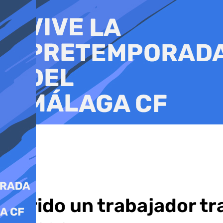
Ir
al
contenido
Herido un trabajador t