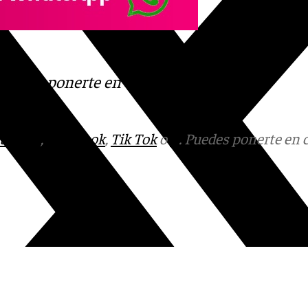
s
 Puedes ponerte en contacto
v.es
tagram
,
Facebook
,
Tik Tok
o
X
. Puedes ponerte en 