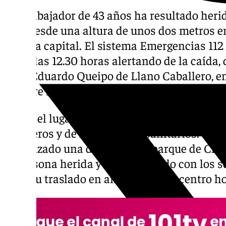
Un trabajador de 43 años ha resultado herid
caer desde una altura de unos dos metros e
Málaga capital. El sistema Emergencias 112
sobre las 12.30 horas alertando de la caída, 
calle Eduardo Queipo de Llano Caballero, en 
hombre ha sido trasladado al Hospital Clín
Hasta el lugar han acudido efectivos de la
P
bomberos y de los servicios sanitarios. Por
desplazado una dotación del parque de Chur
la persona herida y ha colaborado con los se
para su traslado en ambulancia al centro ho