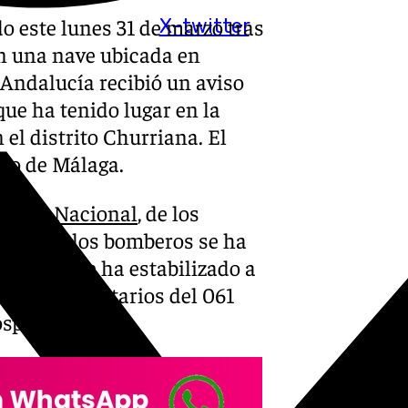
o este lunes 31 de marzo tras
X-twitter
n una nave ubicada en
 Andalucía recibió un aviso
que ha tenido lugar en la
el distrito Churriana. El
ico de Málaga.
olicía Nacional
, de los
 parte de los bomberos se ha
riana, que ha estabilizado a
rvicios sanitarios del 061
spitalario.