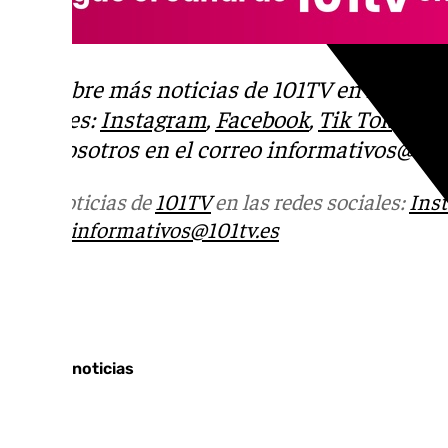
Descubre más noticias de 101TV en las rede
sociales:
Instagram
,
Facebook
,
Tik Tok
o
X
.
con nosotros en el correo
informativos@101t
Más noticias de
101TV
en las redes sociales:
Ins
correo
informativos@101tv.es
Tags:
Últimas noticias