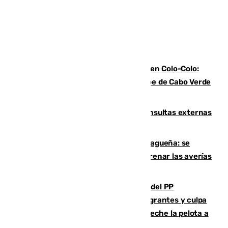
Vozinha, recibido como una estrella en Colo-Colo:
casi 30.000 aficionados arropan al héroe de Cabo Verde
en su presentación
Vithas Málaga crece en cirugías, consultas externas
y altas en el primer semestre de 2026
Mejoras del agua en la Axarquía malagueña: se
sustituye una tubería de 50 años para frenar las averías
de agua en El Borge y Almáchar
Bendodo asegura que los gobiernos del PP
"cumplirán la ley" sobre los menores migrantes y culpa
al Gobierno por "inestabilidad": "Que no eche la pelota a
las comunidades"