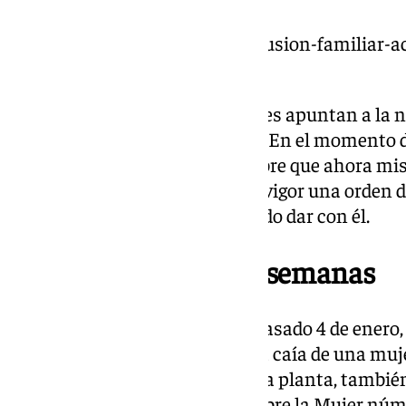
https://www.101tv.es/una-discusion-familiar-a
palmilla/
De momento, las investigaciones apuntan a la no
personas en la caía de la mujer. En el momento 
en la casa su expareja, un hombre que ahora m
desconocido y que le consta en vigor una orden de
que los agentes están intentando dar con él.
Segundo caso en dos semanas
Hace apenas dos semanas, el pasado 4 de enero, 
investigación en relación con la caía de una muje
hospitalizada, desde una tercera planta, tambié
caso, el Juzgado de Violencia sobre la Mujer núm