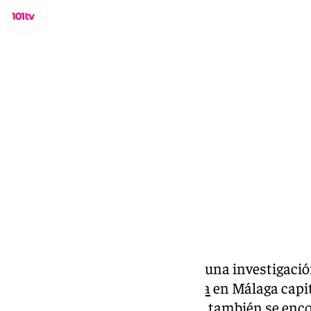
Lynx Devs
lunes, 20 enero 2025, 17:49
Compartir:
La Policía Nacional ha iniciado una investigació
35 años
desde una quinta planta
en Málaga capit
orden de alejamiento sobre ella, también se enco