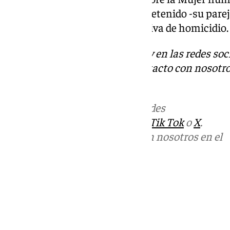
puesta en libertad del hombre detenido -su parej
delitos de malos tratos y tentativa de homicidio.
Descubre más noticias de 101Tv en las redes soc
Tok
o
X
. Puedes ponerte en contacto con nosotro
informativos@101tv.es
Más noticias de
101TV
en las redes
sociales:
Instagram
,
Facebook
,
Tik Tok
o
X
.
Puedes ponerte en contacto con nosotros en el
correo
informativos@101tv.es
Tags:
Últimas noticias