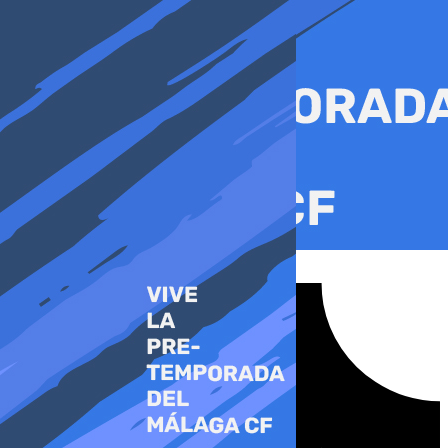
Ir
al
contenido
Tiktok