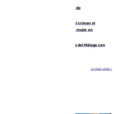
Una ONG malagueña ganará un año de
comunicación gratuita con Apecom
Confiesa en un diario ser el autor del crimen el
hombre en prisión por asesinato de una mujer en
Benahavís
Juanpe vuelve a los entrenamientos del Málaga con
el grupo de manera progresiva
Lo más visto >
Más noticias
Ver más >