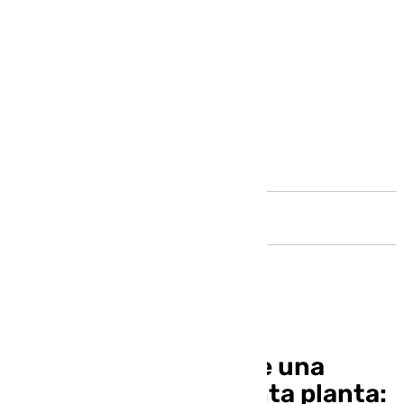
Andalucía
Investigan la caída de una
mujer desde una quinta planta: