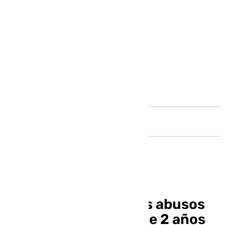
Andalucía
Investigan supuestos abusos
sexuales a una niña de 2 años