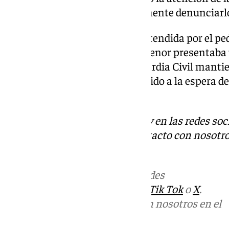
hija al hospital para posteriormente denunciarl
Acudieron al hospital. Allí fue atendida por el p
El parte médico refleja que la menor presentaba 
zona vulvar con erosión. La Guardia Civil mantie
el hombre aún no ha sido detenido a la espera d
averiguaciones.
Descubre más noticias de 101Tv en las redes soc
Tok
o
X
. Puedes ponerte en contacto con nosotro
informativos@101tv.es
Más noticias de
101TV
en las redes
sociales:
Instagram
,
Facebook
,
Tik Tok
o
X
.
Puedes ponerte en contacto con nosotros en el
correo
informativos@101tv.es