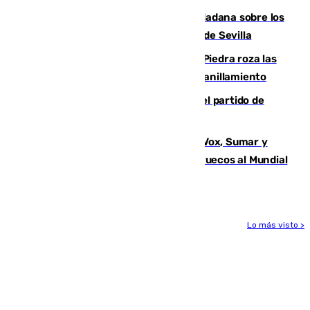
PSOE y Vox critican la consulta ciudadana sobre los
toldos que ha lanzado el Ayuntamiento de Sevilla
La laguna malagueña de Fuente de Piedra roza las
30.000 parejas de flamencos antes del anillamiento
Sigue en directo la retransmisión del partido de
pretemporada Málaga-Al-Arabi
La crisis migratoria de Ceuta une a Vox, Sumar y
Podemos contra la candidatura de Marruecos al Mundial
2030
Lo más visto >
Más noticias
Ver más >