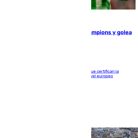
06.08.2026
El Betis supera el examen de Champions y golea
al Arsenal en Dublín (1-3)
Riquelme, Deossa y Fornals firman los tantos que certifican la
superioridad bética ante un rival de máximo nivel europeo