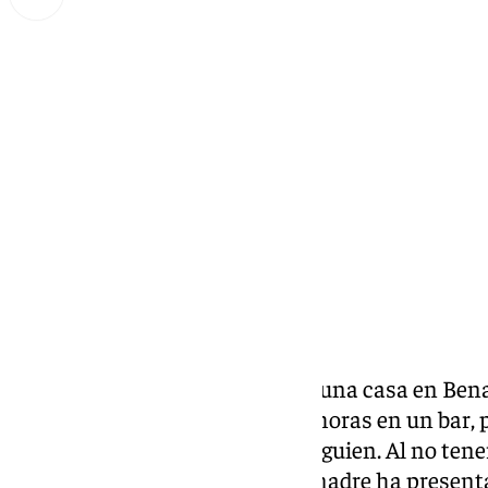
Miguel Alfonso
viernes, 10 enero 2025, 10:24
Compartir:
La madre trabaja de interna en una casa en Bena
los fines de semana echa unas horas en un bar, po
de dejar a la menor a cargo de alguien. Al no ten
se ofreció a cuidarla. Ahora, la madre ha prese