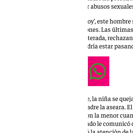
hombre al que acusa de cometer abusos sexuales 
Según ha adelantado ‘Málaga Hoy’, este hombre 
la menor en tres o cuatro ocasiones. Las últimas
niña se ponía muy nerviosa y alterada, rechazan
por lo que sospechó que algo podría estar pasan
Atendiendo al relato de la madre, la niña se que
íntimas y se resistía a que su madre la aseara. E
constantemente en quedarse con la menor cuando
trabajar. Incluso se enfadó cuando le comunicó qu
Precisamente este enfado llamó la atención de la