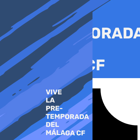
Ir
al
contenido
Tiktok