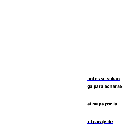
Un cartel intenta evitar que los visitantes se suban
encima de los leones del Puerto de Málaga para echarse
una foto
Cádiz-Tinduf: veinte años cruzando el mapa por la
infancia saharaui
Estabilizado un incendio forestal en el paraje de
Arroyo Vaqueros de Estepona