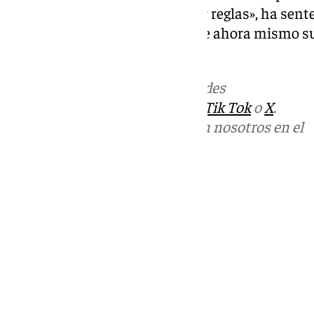
producción, no me quiero poner reglas», ha sente
expresado su felicidad al ver que ahora mismo s
cauce».
Más noticias de
101TV
en las redes
sociales:
Instagram
,
Facebook
,
Tik Tok
o
X
.
Puedes ponerte en contacto con nosotros en el
correo
informativos@101tv.es
Tags:
Últimas noticias