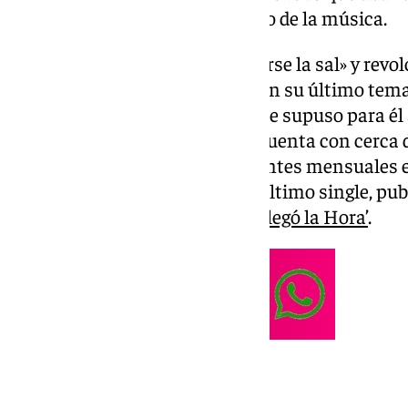
buscarse un puesto en el mundo de la música.
Y aunque eche de menos «quitarse la sal» y revol
Malagueta», como bien afirma en su último tema ‘M
que ese paso tan importante que supuso para él 
dando sus frutos. El artista ya cuenta con cerca
Instagram y más de 12.000 oyentes mensuales en 
misma cifra que ya atesora su último single, pub
y del que ha venido a hablar a
‘Llegó la Hora’
.
@101tvmalaga