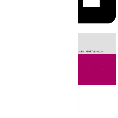
HOY
|
Fútbol
Primera División
LaLiga
Crisis Migratoria en Ceuta
101 Televisión
Andalucía