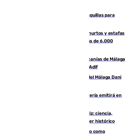
El mercado de Jerez refrigera sus taquillas para
facilitar las compras a sus visitantes
Detenida una pareja por presuntos hurtos y estafas
en Málaga tras ser descubiertos con más de 6.000
euros
Retrasos y cancelaciones en el Cercanías de Málaga
por una avería en la infraestructura de Adif
Isco, la nueva mascota del jugador del Málaga Dani
Lorenzo
El observatorio de Calar Alto de Almería emitirá en
directo el eclipse solar del 12 de agosto
El «Trío de Eclipses» arranca en Cádiz: ciencia,
naturaleza y seguridad ante un atardecer histórico
Noruega pide la dimisión de Infantino como