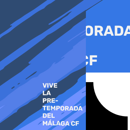
Ir
al
contenido
Tiktok