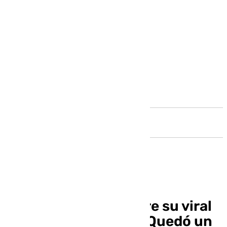
Andalucía
Julio Benavente sobre su viral
de ‘Málaga la bella’: «Quedó un