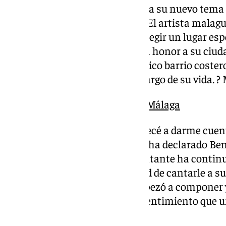
?@juliobenavente_ presenta su nuevo tema 
un espigón de Pedregalejo. El artista malag
101 Televisión que quería elegir un lugar es
cantar su nuevo sencillo en honor a su ciud
que las rocas del emblemático barrio coster
pasado horas y horas a lo largo de su vida. 
♬ sonido original – 101TV Málaga
«Cuando me fui de Málaga empecé a darme cuenta
hizo valorarla más que nunca», ha declarado Be
el programa de esta casa. El cantante ha cont
siempre ha sentido la necesidad de cantarle a su
buscaba forzar, pero un día empezó a componer y e
un tema que siente como un «sentimiento que u
malagueños que viven fuera.