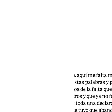
Miguel Alfonso
jueves, 26 septiembre 2024, 13:15
Compartir:
Ya no puedo más, necesito verte, aquí me falta m
meses». Cualquiera podría leer estas palabras y 
proclamación a los cuatro vientos de la falta qu
sido alguien especial para nosotros y que ya no 
para
Julio Benavente
se trata de toda una decla
hacia su tierra natal, Málaga, que tuvo que aband