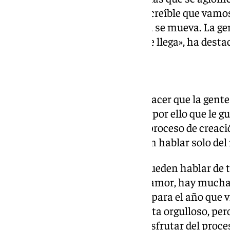
se acercaba y quedó un video increíble que vamos
parte está haciendo que el tema se mueva. La gen
para mí, le llama la atención y le llega», ha desta
Composición de sus temas
Y es que para Julio Benavente hacer que la gent
temas, es primordial para él. Es por ello que le 
calma, mimarlas, disfrutar del proceso de creaci
pero sobre todo no encerrarse en hablar solo de
«Creo que en las canciones se pueden hablar de t
no es solo hablar de amor o desamor, hay mucha
Tengo temas preparados hasta para el año que v
hacer un álbum del que me sienta orgulloso, per
las cosas con prisas. Hay que disfrutar del proce