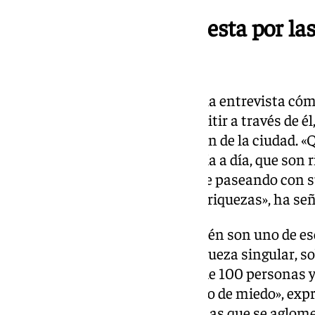
Un videoclip que apuesta por las
ciudad
El artista ha detallado durante la entrevista cómo
sobre todo lo que quería transmitir a través de 
estampas clásicas que se venden de la ciudad. 
una manera más cercana, del día a día, que son 
como puede ser ver a un hombre paseando con su
mañana. Málaga tiene muchas riquezas», ha se
El espigón de Pedregalejo también son uno de es
para el cantante guardan un riqueza singular, so
improvisado
que dio ante más de 100 personas y 
sociales. «¡Llegó a darme un poco de miedo», exp
recordaba la cantidad de personas que se aglome