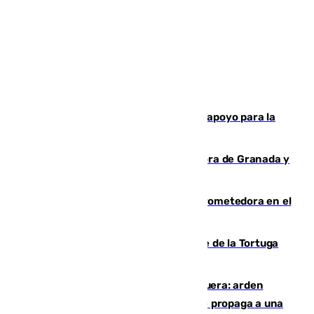
Venezuela ha agradece a España su apoyo para la
reconstrucción tras los terremotos
Arde un coche en el Puerto de la Mora de Granada y
provoca un incendio forestal
El año 2007, una generación muy prometedora en el
mundo del fútbol
Incendio forestal en el paraje Monte de la Tortuga
de Málaga
Incendio en un vertedero de Antequera: arden
chatarra, muebles y palets y el fuego se propaga a una