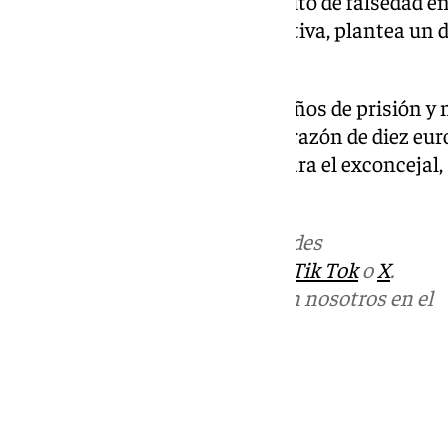
exregidora y al exedil por un delito de falsedad 
de la exalcaldesa, como alternativa, plantea un 
público por imprudencia grave.
Para Valdenebros solicita tres años de prisión y 
pena de multa de seis meses, a razón de diez eur
público por de nueves meses. Para el exconcejal,
de cárcel y multa.
Más noticias de
101TV
en las redes
sociales:
Instagram
,
Facebook
,
Tik Tok
o
X
.
Puedes ponerte en contacto con nosotros en el
correo
informativos@101tv.es
Tags:
Últimas noticias