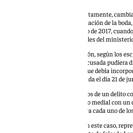
En los tres documentos, presuntamente, cambiar
«Manipularon la fecha de celebración de la boda
lugar el miércoles día 21 de junio de 2017, cuando 
señalan las conclusiones iniciales del ministeri
La finalidad de esta manipulación, según los escr
acusación pública, era que «la acusada pudiera 
retribuido por matrimonio, ya que debía incorpor
enfermera en el hospital de Ronda el día 21 de ju
El fiscal acusa a los tres acusados de un delito c
documento público, en concurso medial con un de
pena de seis años de prisión para cada uno de lo
Hay, además, otra acusación. En este caso, repres