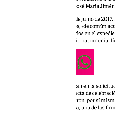
se celebrará el juicio del exedil, José María Jiméne
Los hechos tuvieron lugar el 17 de junio de 2017. 
pública, apunta que los acusados, «de común acu
documentos «mendaces» incluidos en el expedien
objetivo era «obtener un beneficio patrimonial líc
Estos tres documentos consistían en la solicitud
pago de tasas de matrimonio y acta de celebraci
primeros, según el fiscal, «alteraron, por sí mis
que no ha podido ser identificada, una de las fir
con la de la alcaldesa».