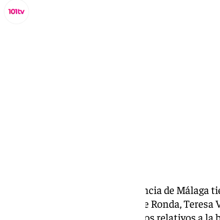
Miguel Alfonso
domingo, 10 noviembre 2024, 13:21
Compartir:
La Sección Segunda de la Audiencia de Málaga tie
de noviembre a la exalcaldesa de Ronda, Teresa 
falsificación de unos documentos relativos a la 