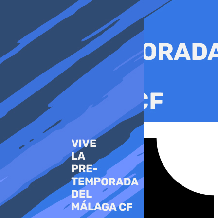
Ir
al
contenido
Tiktok