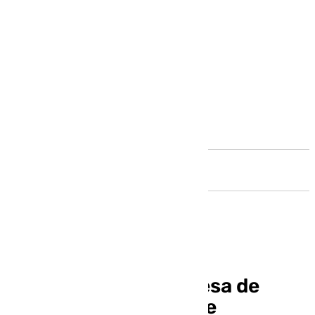
Andalucía
Juzgan a la exalcaldesa de
Ronda por falsedad de