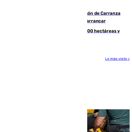
zona de monte
Las Palmas conquista el Trofeo Ramón de Carranza
y somete a un Cádiz que no termina de arrancar
El incendio de Niebla alcanza las 8.000 hectáreas y
mantiene desalojadas a 474 personas
Lo más visto >
Más noticias
Ver más >