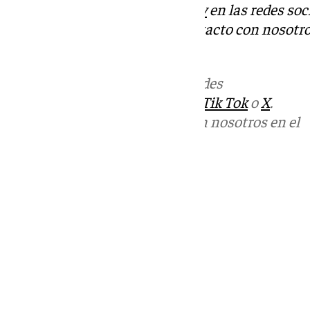
Descubre más noticias de
101Tv
en las redes soc
Tok
o
X
. Puedes ponerte en contacto con nosotro
informativos@101tv.es
Más noticias de
101TV
en las redes
sociales:
Instagram
,
Facebook
,
Tik Tok
o
X
.
Puedes ponerte en contacto con nosotros en el
correo
informativos@101tv.es
Tags:
Últimas noticias