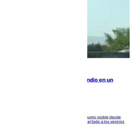
08.08.2026
Los Bomberos combaten un incendio en un
paraje de Granada
El fuego ha levantado una densa columna de humo visible desde
distintos puntos del Área Metropolitana y ha alertado a los vecinos
de la capital