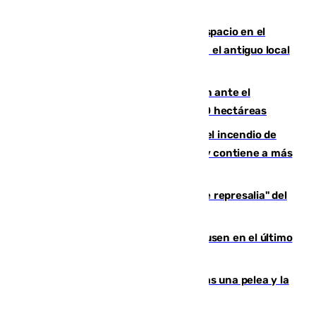
Las marca internacionales ganan espacio en el
Centro de Málaga: La Tagliatella abre en el antiguo local
de Vox Sports Bar
Moreno pide extremar la precaución ante el
incendio de Niebla, que supera las 4.000 hectáreas
340 personas más desalojadas por el incendio de
Niebla, que mantiene a 410 evacuadas y contiene a más
de 500 efectivos trabajando
Italia responde ante las "medidas de represalia" del
Gobierno de Sánchez
El Sevilla se desinfla ante el Leverkusen en el último
ensayo (1-2)
Tensión en la prisión de Alhaurín tras una pelea y la
incautación de un punzón