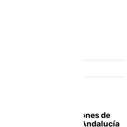
Andalucía
La DGT prevé 1,4 millones de
desplazamientos en Andalucía