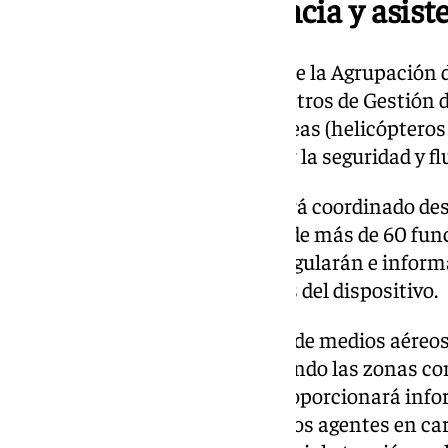
Dispositivo de vigilancia y asist
Durante esta fase, los agentes de la Agrupación de
junto con el personal de los Centros de Gestión d
mantenimiento y patrullas aéreas (helicópteros
ininterrumpida para garantizar la seguridad y flu
En Andalucía, el operativo estará coordinado de
Tráfico de Málaga y Sevilla, donde más de 60 fun
especializados supervisarán, regularán e informa
tráfico antes, durante y después del dispositivo.
El trabajo contará con el apoyo de medios aéreos
itinerarios de la región, priorizando las zonas c
incidencias. Desde el aire, se proporcionará inf
los Centros de Gestión como a los agentes en ca