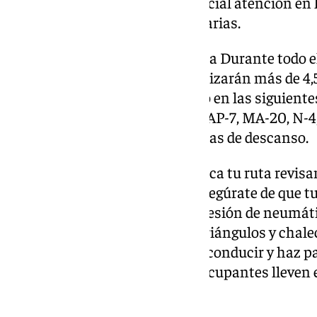
asistencia y vigilancia con especial atención en 
turísticas y residencias secundarias.
Previsión de tráfico en Andalucía Durante todo e
estima que en Andalucía se realizarán más de 4
con los mayores picos de tráfico en las siguientes 
49, A-66, A-7, A-92, A-92M AP-4, AP-7, MA-20, N-4
con zonas turísticas y residencias de descanso.
Antes de viajar en coche, planifica tu ruta revisan
condiciones meteorológicas. Asegúrate de que tu
comprueba niveles de aceite, presión de neumátic
elementos obligatorios, como triángulos y chalec
seguro, descansa bien antes de conducir y haz p
cómoda, verifica que todos los ocupantes lleven e
distracciones al volante.