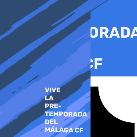
Ir
al
contenido
Tiktok