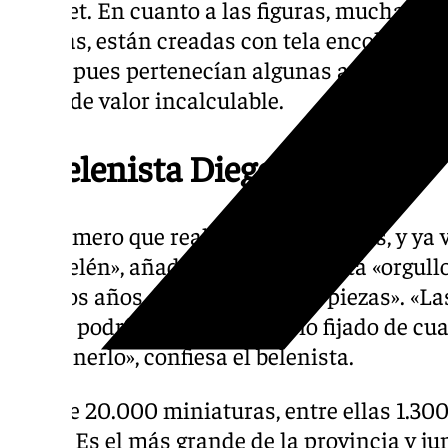
Nazaret. En cuanto a las figuras, muchas de
además, están creadas con tela encolada. Su
fijado, pues pertenecían algunas a su padre, 
Belén de valor incalculable.
El belenista Diego Alonso
«El primero que realicé fue con 8 años, y ya
este Belén», añade Diego, quien está «orgull
muchos años de recolección de piezas». «Las
nunca podría decirte un precio fijado de cu
mantenerlo», confiesa el belenista.
Más de 20.000 miniaturas, entre ellas 1.30
Belén. Es el más grande de la provincia y j