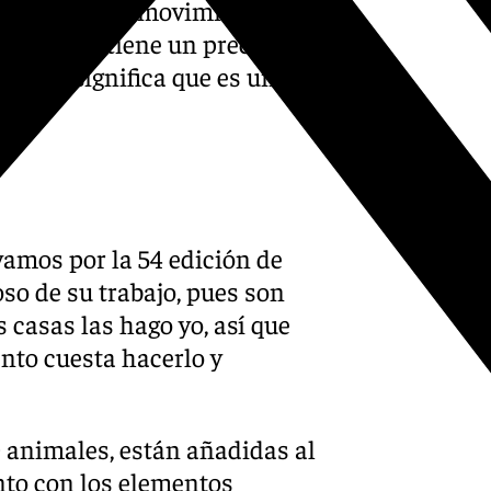
 ellas tienen movimiento y
 valor no tiene un precio
lo que significa que es un
 vamos por la 54 edición de
oso de su trabajo, pues son
 casas las hago yo, así que
anto cuesta hacerlo y
0 animales, están añadidas al
unto con los elementos