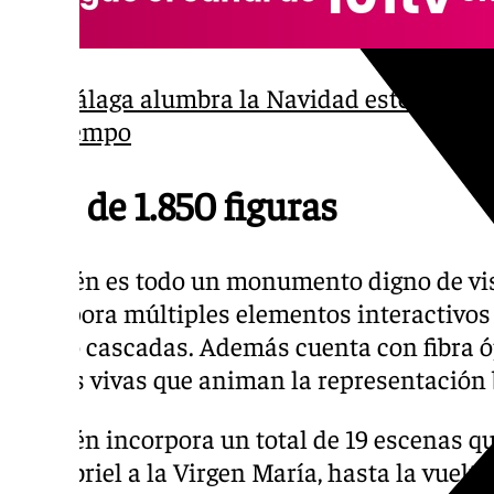
Málaga alumbra la Navidad este viernes:
tiempo
Más de 1.850 figuras
El Belén es todo un monumento digno de visi
incorpora múltiples elementos interactivos 
cuatro cascadas. Además cuenta con fibra óp
llamas vivas que animan la representación b
El Belén incorpora un total de 19 escenas q
de Gabriel a la Virgen María, hasta la vuelt