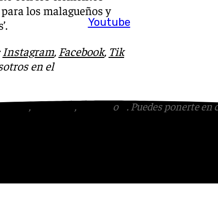
 para los malagueños y
Youtube
’.
:
Instagram
,
Facebook
,
Tik
otros en el
tagram
,
Facebook
,
Tik Tok
o
X
. Puedes ponerte en 