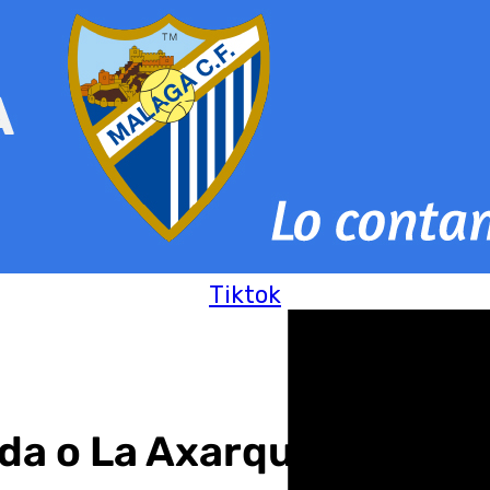
Tiktok
nda o La Axarquía: la Di