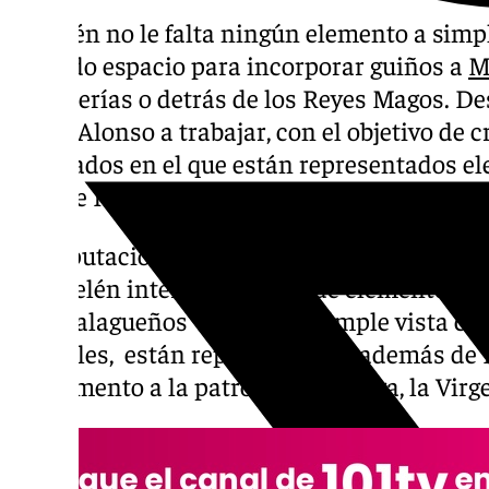
Al Belén no le falta ningún elemento a simpl
sobrado espacio para incorporar guiños a
M
panaderías o detrás de los Reyes Magos. D
Diego Alonso a trabajar, con el objetivo de 
cuadrados en el que están representados el
Tajo de Ronda o La Axarquía.
La Diputación de Málaga presenta en la tar
este Belén interactivo lleno de elementos qu
Los malagueños van a ver a simple vista co
verdiales, están representados, además de 
monumento a la patrona de Málaga, la Virgen