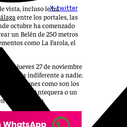
e vista, incluso le ha
X-twitter
álaga
entre los portales, las
esde octubre ha comenzado
crear un Belén de 250 metros
ementos como La Farola, el
de del jueves 27 de noviembre
e no deja indiferente a nadie.
mo tradiciones como son los
El Torcal de Antequera o un
 de la Victoria.