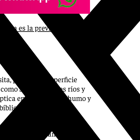
 esta es la previsión del
ta, pues en la superficie
como 33 fuentes, tres ríos y
tica en las estrellas, humo y
íblica.
ue van desde la anunciación
a de la Sagrada Familia a