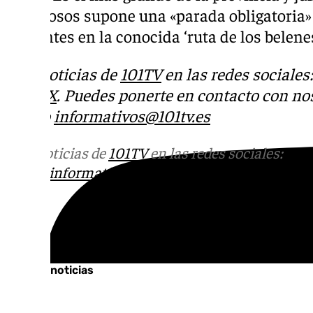
novedosos supone una «parada obligatoria»
visitantes en la conocida ‘ruta de los belenes
Más noticias de
101TV
en las redes sociales
Tok
o
X
. Puedes ponerte en contacto con nos
correo
informativos@101tv.es
Más noticias de
101TV
en las redes sociales:
Ins
correo
informativos@101tv.es
Tags:
Últimas noticias