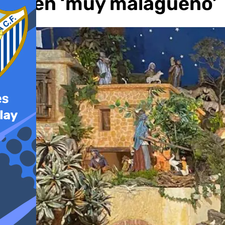
Belén ‘muy malagueño’