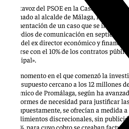
El portavoz del PSOE en la Casona del Parqu
reclamado al alcalde de Málaga, Francisco de
documentación de un caso que se investiga 
los medios de comunicación en septiembre d
y cese del ex director económico y financie
quedarse con el 10% de los contratos públic
municipal».
En el momento en el que comenzó la invest
un presupuesto cercano a los 12 millones de 
económico de Promálaga, según ha avanzado
los informes de necesidad para justificar la
que, supuestamente, se ofrecían a medida 
procedimientos discrecionales, sin publicid
del 10%, para cuyo cobro se creaban facturas