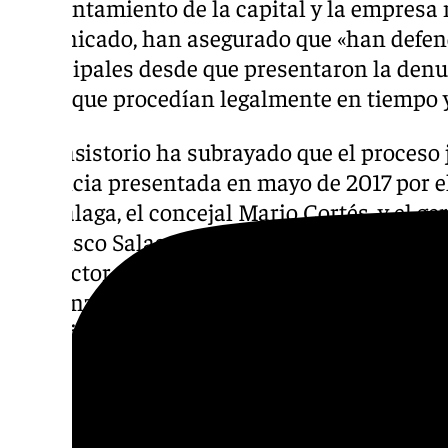
El Ayuntamiento de la capital y la empresa 
comunicado, han asegurado que «han defend
municipales desde que presentaron la denu
pasos que procedían legalmente en tiempo 
El Consistorio ha subrayado que el proceso ju
denuncia presentada en mayo de 2017 por e
Promálaga, el concejal Mario Cortés, y el g
Francisco Salas» y ha recordado que «el desp
exdirector económico-financiero, por quebra
confianza, se produjo en septiembre de 2019
investigación de la Policía Nacional e inic
contra el trabajador por varios presuntos de
En esta línea, han señalado que «no es has
empresa puede solicitar personarse como ac