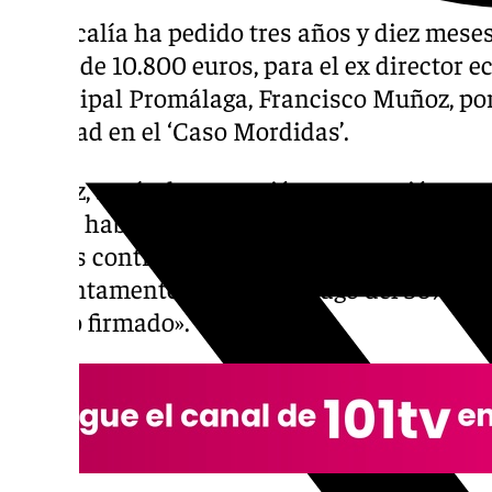
La Fiscalía ha pedido tres años y diez mese
multa de 10.800 euros, para el ex director 
municipal Promálaga, Francisco Muñoz, por 
falsedad en el ‘Caso Mordidas’.
Muñoz, según la acusación, «se reunió con 
que ya había tenido relaciones comerciales 
que los contratos conseguidos habían sido g
presuntamente le exigió el pago del 50% del
último firmado».