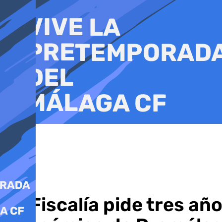
Ir
al
contenido
La Fiscalía pide tres añ