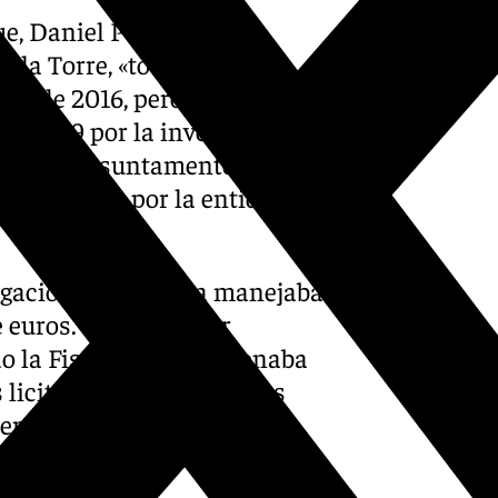
e, Daniel Pérez, le ha
 la Torre, «toda la
desde 2016, pero que saltó a
e 2019 por la investigación
ra por, presuntamente,
os firmados por la entidad
igación, la empresa manejaba
euros. El ex director
 la Fiscalía, confeccionaba
s licitaciones de contratos
a empresas privadas en
ad, a cambio de la comisión
 falsas.