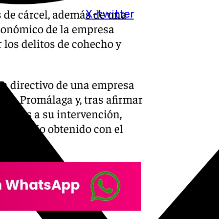
s de cárcel, además de una
X-twitter
económico de la empresa
los delitos de cohecho y
un directivo de una empresa
con Promálaga y, tras afirmar
racias a su intervención,
 beneficio obtenido con el