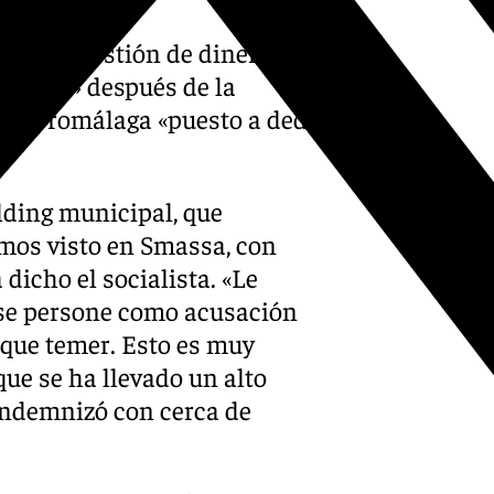
sobre la gestión de dinero
icipal» después de la
go de Promálaga «puesto a dedo
lding municipal, que
os visto en Smassa, con
dicho el socialista. «Le
 se persone como acusación
a que temer. Esto es muy
ue se ha llevado un alto
 indemnizó con cerca de