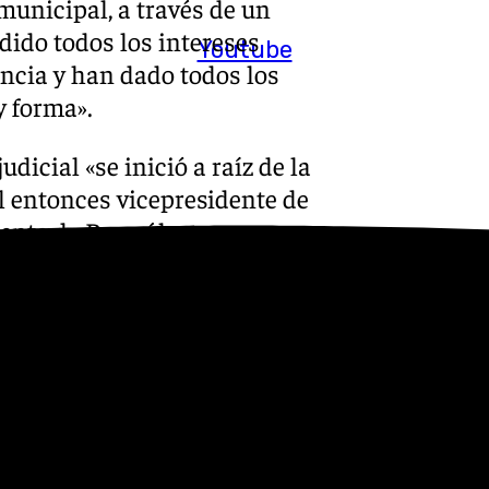
municipal, a través de un
ido todos los intereses
Youtube
ncia y han dado todos los
y forma».
dicial «se inició a raíz de la
l entonces vicepresidente de
erente de Promálaga,
ido disciplinario del
nto de la buena fe y abuso de
, una vez concluida la
iado un procedimiento penal
litos».
ta entonces cuando la
usación particular y, en