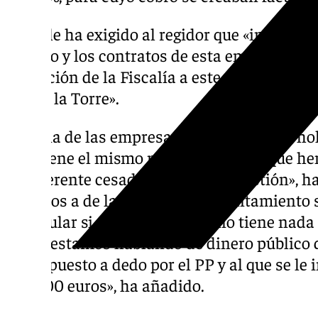
Pérez le ha exigido al regidor que «informe 
público y los contratos de esta empresa mun
acusación de la Fiscalía a este ex alto car
por de la Torre».
«Es una de las empresas más opacas del ho
mantiene el mismo modus operandi que hem
otro gerente cesado por su mala gestión», ha 
pedimos a de la Torre que el Ayuntamiento
particular si es que el alcalde no tiene nad
grave, estamos hablando de dinero público q
cargo puesto a dedo por el PP y al que se le
180.000 euros», ha añadido.