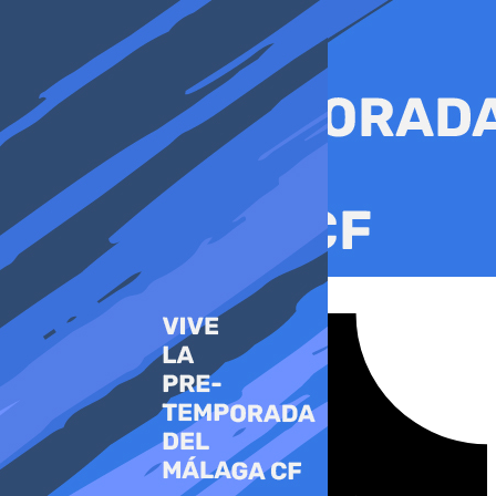
Ir
al
contenido
Tiktok