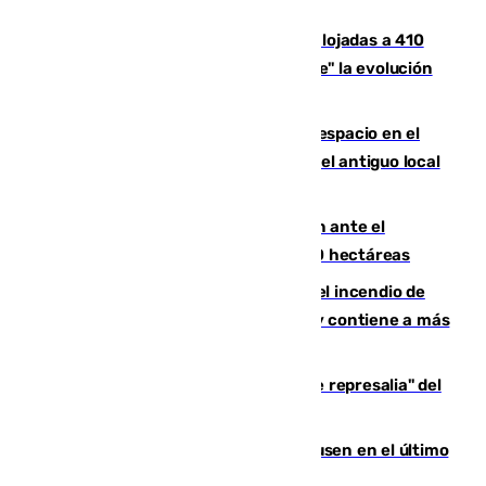
Huelva
El incendio de Niebla mantiene desalojadas a 410
personas que siguen con "incertidumbre" la evolución
del viento
Las marcas internacionales ganan espacio en el
Centro de Málaga: la Tagliatella abre en el antiguo local
de Vox Sports Bar
Moreno pide extremar la precaución ante el
incendio de Niebla, que supera las 4.000 hectáreas
340 personas más desalojadas por el incendio de
Niebla, que mantiene a 410 evacuadas y contiene a más
de 500 efectivos trabajando
Italia responde ante las "medidas de represalia" del
Gobierno de Sánchez
El Sevilla se desinfla ante el Leverkusen en el último
ensayo (1-2)