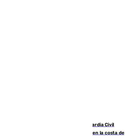
Persecución en Punta Umbría: la Guardia Civil
interviene más de 800 kilos de cocaína en la costa de