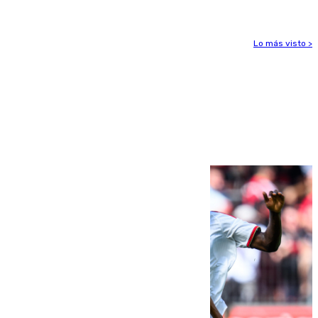
Lo más visto >
Más noticias
Ver más >