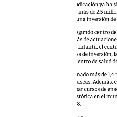
Victoria, cuya propuesta de adjudicación ya ha si
centro de salud de Cártama, por más de 2,5 millo
las urgencias de Playamar, con una inversión de 
Han comenzado las obras del segundo centro de 
en tres millones de euros, además de actuacion
protonterapia junto al Materno Infantil, el cen
el Hospital Civil, con 4.2 millones de inversión, 
y un nuevo mamógrafo para el centro de salud de
En Educación, la Junta ha destinado más de 1,4 
escolares afectados por las borrascas. Además, e
tenido una reunión para impulsar cursos de ens
conservatorio, una demanda histórica en el mun
prevista para el curso 2027-2028.
Más noticias de
101TV
en las redes