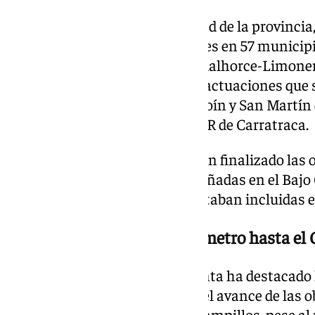
El temporal afectó a la movilidad de la provincia,
la mejora de 206 caminos rurales en 57 municipio
actuaciones en el sistema Guadalhorce-Limone
Actualmente prosiguen con 14 actuaciones que s
comunidades regantes, como Coín y San Martín d
aprobación definitiva de la EDAR de Carratraca.
Navarro ha recordado que ya han finalizado las 
infraestructuras hidráulicas dañadas en el Bajo
en Aljaima y La Zangala, que estaban incluidas e
Avanza la construcción del metro hasta el C
En el ámbito de Fomento, la Junta ha destacado 
en el Consorcio de Transporte, el avance de las o
el proyecto de autovía Ronda-Campillos, pese al