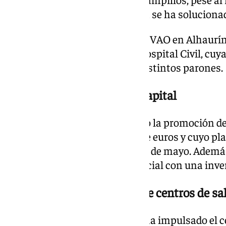
las empresas licitadoras, que ya se ha soluciona
También avanzan el carril BUS-VAO en Alhaurín 
del Metro de Málaga hasta el Hospital Civil, cu
próximamente a pesar de los distintos parones.
50 nuevas VPO en Málaga capital
En vivienda, la delegada destacó la promoción d
una inversión de 7,9 millones de euros y cuyo pl
solicitudes finalizó el pasado 21 de mayo. Adem
rehabilitado un edificio residencial con una inve
Adjudicados los proyectos de centros de s
En materia sanitaria, la Junta ha impulsado el c