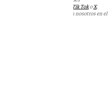
sociales:
Instagram
,
Facebook
,
Tik Tok
o
X
.
Puedes ponerte en contacto con nosotros en el
correo
informativos@101tv.es
Tags:
101 Televisión
101TV Noticias
Últimas noticias