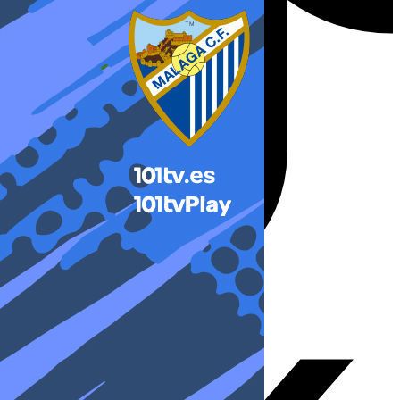
X-twitter