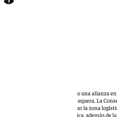
Alberto Romera
miércoles, 12 febrero 2025, 14:24
Compartir:
La Junta de Andalucía ha sellado una alianza en
Algeciras y el puerto seco de Antequera. La Cons
firma del protocolo para impulsar la zona logíst
En este acto han dejado su rúbrica, además de la