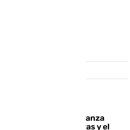
Andalucía
La Junta sella una alianza
entre Málaga, Algeciras y el