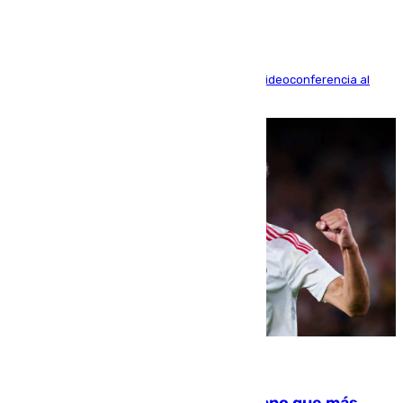
La mayoría de las comparecencias serán por videoconferencia al
residir los familiares fuera de España
07.08.2026