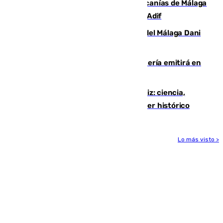
Retrasos y cancelaciones en el Cercanías de Málaga
por una avería en la infraestructura de Adif
Isco, la nueva mascota del jugador del Málaga Dani
Lorenzo
El observatorio de Calar Alto de Almería emitirá en
directo el eclipse solar del 12 de agosto
El «Trío de Eclipses» arranca en Cádiz: ciencia,
naturaleza y seguridad ante un atardecer histórico
Lo más visto >
Más noticias
Ver más >