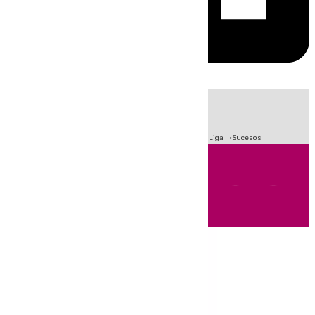
HOY
|
Fútbol
Primera División
Crisis Migratoria en Ceuta
LaLiga
Sucesos
Andalucía