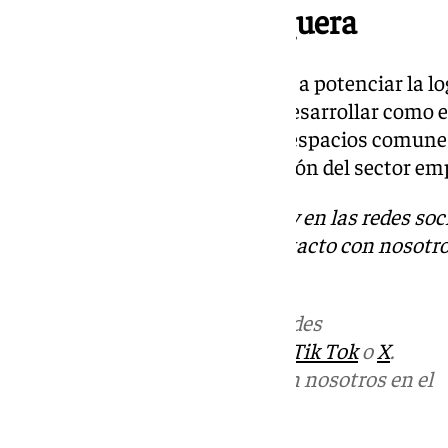
Puerto Seco de Antequera
Los firmantes se comprometen a potenciar la log
que estos espacios se puedan desarrollar como el
Europa. Además, configurarán espacios comunes
del conocimiento y la cooperación del sector emp
Descubre más noticias de 101Tv en las redes soc
Tok
o
X
. Puedes ponerte en contacto con nosotro
informativos@101tv.es
Más noticias de
101TV
en las redes
sociales:
Instagram
,
Facebook
,
Tik Tok
o
X
.
Puedes ponerte en contacto con nosotros en el
correo
informativos@101tv.es