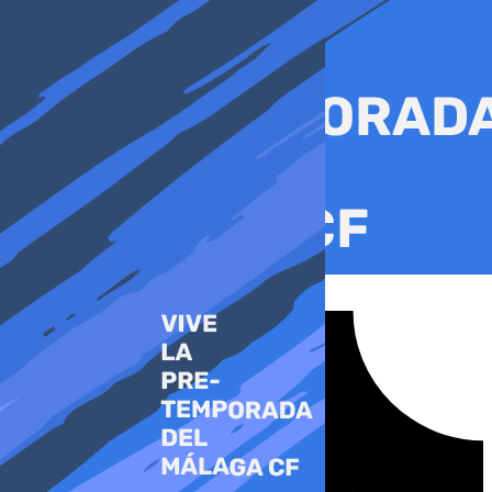
Ir
al
contenido
Tiktok