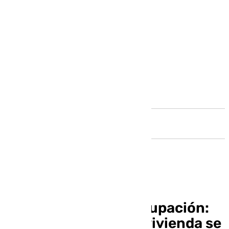
Andalucía
La lacra de la inquiokupación:
cuando alquilar una vivienda se