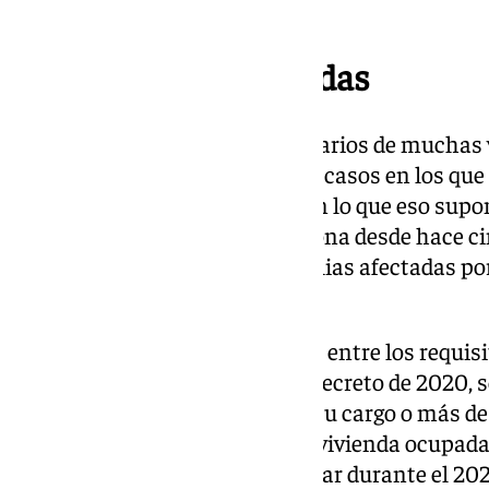
va a revisar la vulnerabilidad».
Recuperar sus viviendas
Ante esta situación, los propietarios de muchas 
recuperar sus casas, ya que hay casos en los que
estar pagando un alquiler —con lo que eso sup
familiar okupada por otra persona desde hace c
concretamente, la cifra de familias afectadas po
80.000, apunta Robles.
Los propietarios recuerdan que, entre los requis
vulnerable amparada por este decreto de 2020, 
1.800 euros, o tener menores a tu cargo o más de
con lo que hay personas con la vivienda ocupada 
como este decreto se va a ampliar durante el 202