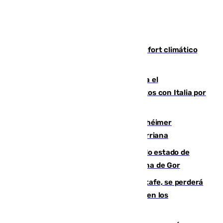
Málaga contabiliza 148 zonas de confort climático
para enfrentar las altas temperaturas
Marlaska notifica a la Unión Europea el
restablecimiento de controles fronterizos con Italia por
vía aérea y marítima
Hallan sin vida al granadino con Alzhéimer
desaparecido hace una semana en Churriana
Encuentran un cadáver en avanzado estado de
descomposición en la localidad granadina de Gor
Christantus Uche, delantero del Getafe, se perderá
toda la temporada por varias fracturas en los
ligamentos de su rodilla derecha