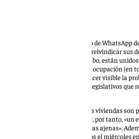
este motivo», denuncian.
Origen Aprovij
La asociación nació de un grupo de WhatsApp de 
se decidió crear una lucha para reivindicar sus
fin a esta situación. Al fin y al cabo, están unid
sus viviendas y luchar contra la ocupación (en to
trabajando en conjunto para hacer visible la pro
la sociedad, exigiendo cambios legislativos que
derechos.
Así, afectados recuerdan que sus viviendas son pr
gobierno y dejando a un lado ser, por tanto, «un 
teniendo que mantener a familias ajenas». Ademá
anime a acudir a este encuentros el miércoles e