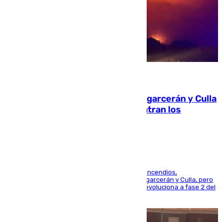
08.08.2026
Incendios de Castellón: Sierra Engarcerán y Culla
evolucionan positivamente y centran los
esfuerzos en Tírig
La UME se suma al operativo de control de los incendios,
progresando adecuadamente los de Sierra Engarcerán y Culla, pero
centrando todo el empeño en el de Culla, que evoluciona a fase 2 del
PEIF