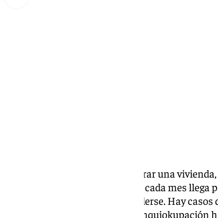
Lynx Devs
martes, 21 enero 2025, 12:16
Compartir:
Una vida ahorrando para comprar una vivienda, d
un beneficio extra al sueldo que cada mes llega p
lastre del que es difícil desprenderse. Hay casos 
reúne estos casos es único. La inquiokupación h