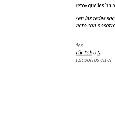
con la prórroga del nefastro decreto» que les ha
Descubre más noticias de 101Tv en las redes soc
Tok
o
X
. Puedes ponerte en contacto con nosotro
informativos@101tv.es
Más noticias de
101TV
en las redes
sociales:
Instagram
,
Facebook
,
Tik Tok
o
X
.
Puedes ponerte en contacto con nosotros en el
correo
informativos@101tv.es
Tags:
Últimas noticias