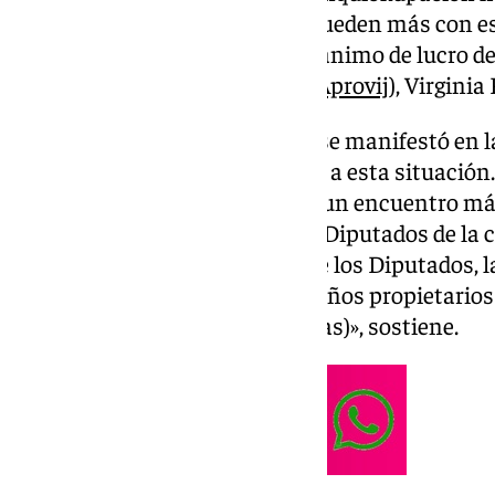
parece. Y los propietarios «no pueden más con est
secretaria de la Asociación sin ánimo de lucro d
contra la inseguridad jurídica (
Aprovij
), Virginia
Hace una semana, el colectivo se manifestó en 
Málaga
para pedir una solución a esta situación.
volverán a hacerlo, esta vez, en un encuentro má
horas frente al Congreso de los Diputados de la
que «se votará en el Congreso de los Diputados, 
11/2020, que impide a los pequeños propietarios
inquilinos morosos (inquiokupas)», sostiene.