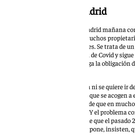
Manifestación en Madrid
«Nos vamos a manifestar en Madrid mañana con 
decreto 11/2020 que impide a muchos propietari
desde el año 2020», señala Robles. Se trata de u
excepcional en plena pandemia de Covid y sigue
haciendo que el propietario tenga la obligación 
en situación de vulnerabilidad.
En definitiva, «gente que ni paga ni se quiere ir d
ampara a inquilinos y a okupas que se acogen a e
secretaria de Aprovij, quien añade que en mucho
cargo hasta de los suministros. Y el problema c
asociación, tienen constancia de que el pasado 
prorrogar este decreto, lo que supone, insisten, q