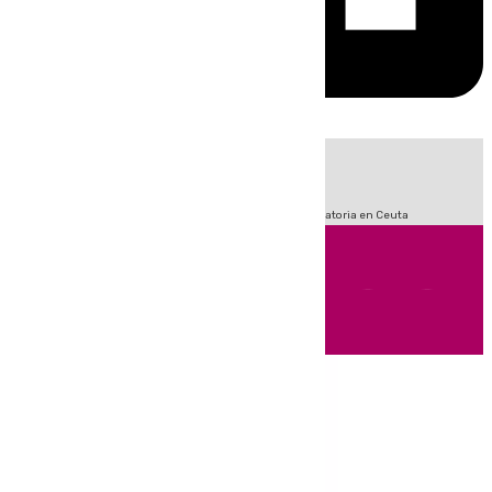
HOY
|
Sucesos
Fútbol
LaLiga
Primera División
Crisis Migratoria en Ceuta
Andalucía