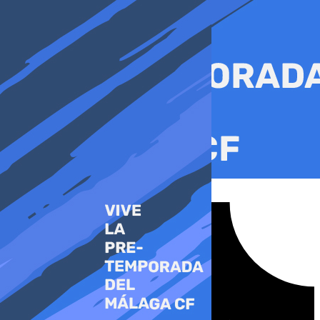
Ir
al
contenido
Tiktok