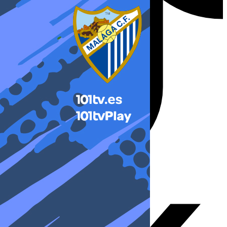
X-twitter