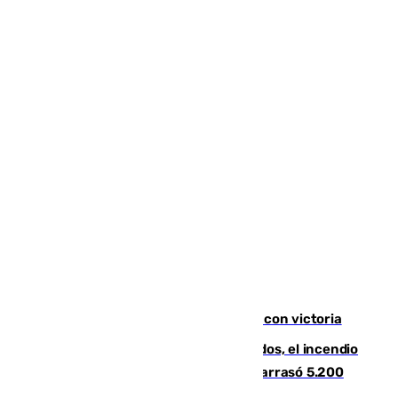
El Granada cierra su puesta a punto con victoria
Un mes de la tragedia de Los Gallardos, el incendio
que acabó con la vida de 14 personas y arrasó 5.200
hectáreas