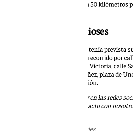
la Axarquía por vientos de hasta 50 kilómetros p
a los tres metros de altura.
Recorrido desfile de dioses
El desfile de dioses y animación tenía prevista s
la plaza de la Constitución, con recorrido por ca
plaza del Siglo, calle Duque de la Victoria, calle 
calle Granada, calle Méndez Núñez, plaza de Uncib
Granada y plaza de la Constitución.
Descubre más noticias de 101Tv en las redes soc
Tok
o
X
. Puedes ponerte en contacto con nosotro
informativos@101tv.es
Más noticias de
101TV
en las redes