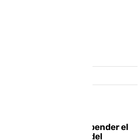
Andalucía
La lluvia obliga a suspender el
desfile de dioses y el del