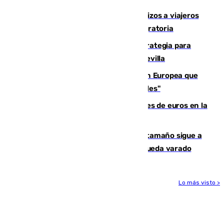
España establece controles fronterizos a viajeros
procedentes de Italia por la presión migratoria
El Ayuntamiento desarrolla una estrategia para
recuperar la identidad patrimonial de Sevilla
España e Italia garantizan a la Unión Europea que
sus controles fronterizos son "temporales"
Sevilla ha invertido más de 6 millones de euros en la
transformación de su casco histórico
Susto en Marbella: un atún de gran tamaño sigue a
un bañista hasta la orilla de la playa y queda varado
Lo más visto >
Más noticias