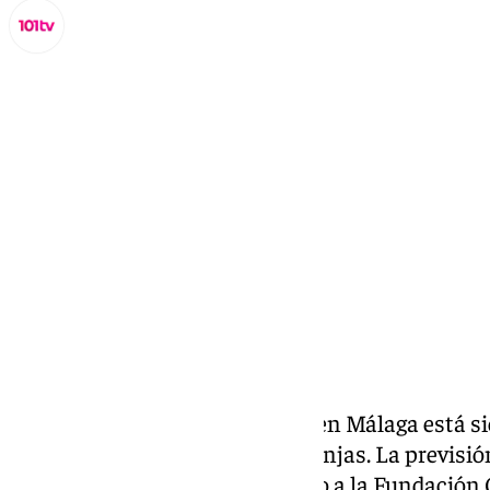
Lynx Devs
domingo, 2 marzo 2025, 11:25
Compartir:
El puente del Día de Andalucía en Málaga está s
incluso, avisos amarillos y naranjas. La previsi
domingo 2 de marzo ha obligado a la
Fundación 