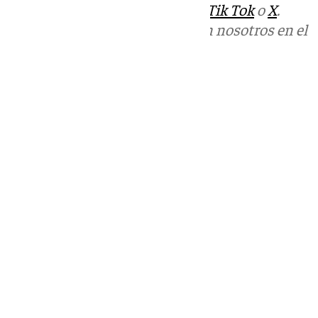
sociales:
Instagram
,
Facebook
,
Tik Tok
o
X
.
Puedes ponerte en contacto con nosotros en el
correo
informativos@101tv.es
Tags:
Últimas noticias