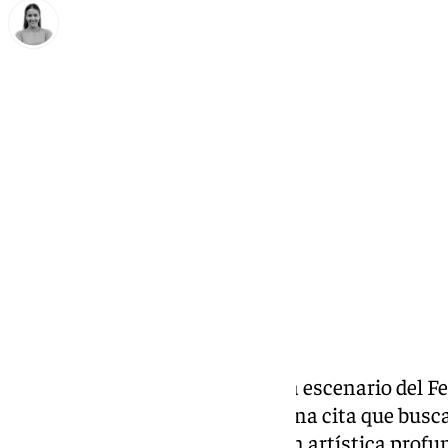
Natalia Baena
lunes, 30 junio 2025, 14:49
Compartir:
La Plaza de la Constitución será escenario del F
‘Memorial José María Alonso’, una cita que busca 
baile de la malagueña, expresión artística prof