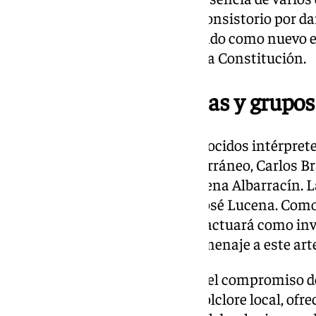
han subrayado la apuesta del Consistorio por dar
tradiciones malagueñas, eligiendo como nuevo
emblemático como la Plaza de la Constitución.
Actuaciones de artistas y grupos
El cartel artístico reúne a reconocidos intérpre
Encarni Navarro, Grupo Mediterráneo, Carlos Brav
Hermandad de Málaga y Macarena Albarracín. La 
cargo de la Academia de Baile José Lucena. Como
sevillano Cantores de Hispalis actuará como inv
también malagueñas como homenaje a este arte
Este renovado festival refuerza el compromiso 
la difusión y conservación del folclore local, of