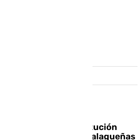
Andalucía
La Plaza de la Constitución
acogerá el Festival Malagueñas