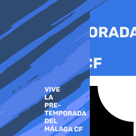
Ir
al
contenido
Tiktok