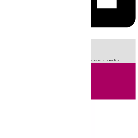
HOY
|
Fútbol
Crisis Migratoria en Ceuta
Primera División
Sucesos
Incendios
Andalucía