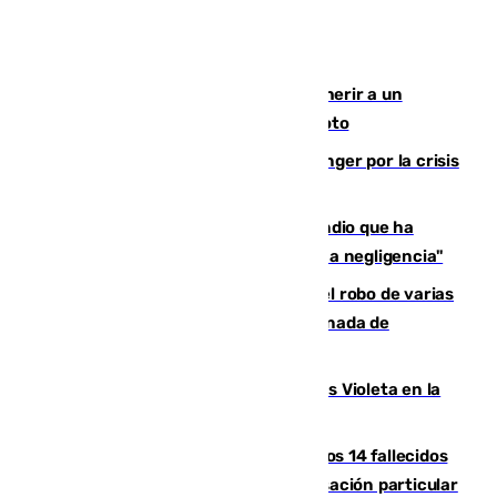
Detenido un hombre en Málaga por herir a un
Guardia Civil tras atropellarle con su moto
El Barça cancela un amistoso en Tánger por la crisis
en la frontera con Ceuta
El acalde de Niebla cree que el incendio que ha
afectado a dos aldeas se originó "por una negligencia"
Golpe cofrade en Jaén: investigan el robo de varias
joyas de la Virgen de la Fuensanta Coronada de
Alcaudete
Con Málaga exige duplicar los Puntos Violeta en la
Feria de Málaga
La Justicia ofrece a las familias de los 14 fallecidos
en el incendio de Los Gallardos ser acusación particular