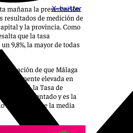
sta mañana la presentación
X-twitter
s resultados de medición de
apital y la provincia. Como
salta que la tasa
un 9,8%, la mayor de todas
confirmación de que Málaga
pcionalmente elevada en
añola. Así, la Tasa de
bién ha aumentado y es la
ndo notablemente la media