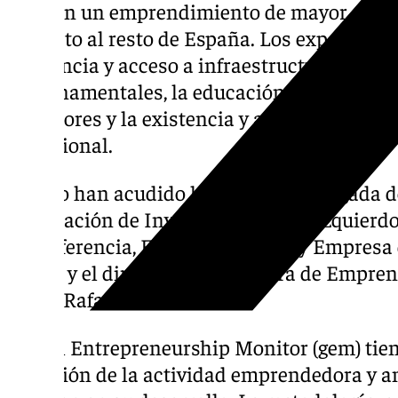
indican un emprendimiento de mayor calid
respecto al resto de España. Los expertos de
existencia y acceso a infraestructura física 
gubernamentales, la educación y formació
superiores y la existencia y acceso a infrae
profesional.
Al acto han acudido la concejala delegada d
y Captación de Inversiones, Alicia Izquierdo;
Transferencia, Emprendimiento y Empresa 
Rubio, y el director de la Cátedra de Empre
UMA, Rafael Ventura.
Global Entrepreneurship Monitor (gem) tien
medición de la actividad emprendedora y an