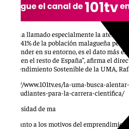
“Nos ha llamado especialmente la atención,
que el 41% de la población malagueña perci
emprender en su entorno, es el dato más ele
al 31% en el resto de España”, afirma el dire
Emprendimiento Sostenible de la UMA, Rafa
https://www.101tv.es/la-uma-busca-alentar
de-estudiantes-para-la-carrera-cientifica/
universidad de ma
En cuanto a los motivos del emprendimiento