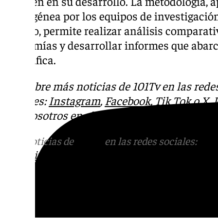
influyen en su desarrollo. La metodología, 
homogénea por los equipos de investigación
mundo, permite realizar análisis comparativ
economías y desarrollar informes que abar
geográfica.
Descubre más noticias de 101Tv en las rede
sociales:
Instagram
,
Facebook
,
Tik Tok
o
X
.
con nosotros en el correo
informativos@101t
Más noticias de
101TV
en las redes sociales:
Ins
correo
informativos@101tv.es
Tags: