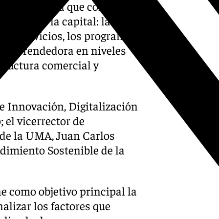
ad en Málaga que con
stacan de la capital: la
y de servicios, los programas
n emprendedora en niveles
structura comercial y
e Innovación, Digitalización
 el vicerrector de
de la UMA, Juan Carlos
ndimiento Sostenible de la
e como objetivo principal la
alizar los factores que