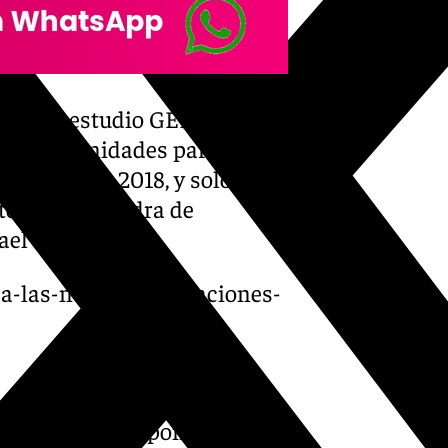
 que el estudio GEM desvela
be oportunidades para
vado desde 2018, y solo llega
ctor de la Cátedra de
el Ventura.
-a-las-nuevas-generaciones-
, los datos disponibles