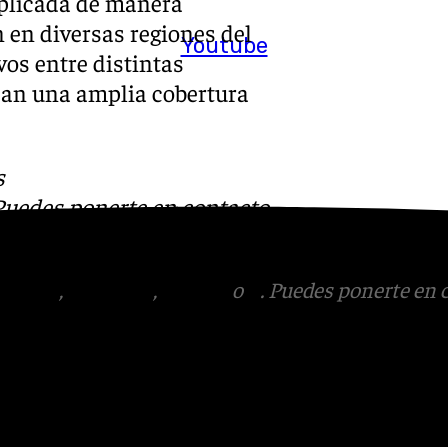
aplicada de manera
 en diversas regiones del
Youtube
os entre distintas
can una amplia cobertura
s
 Puedes ponerte en contacto
v.es
tagram
,
Facebook
,
Tik Tok
o
X
. Puedes ponerte en 