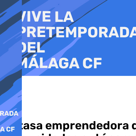
Ir
al
contenido
La tasa emprendedora de