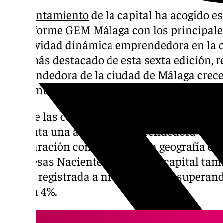
El
Ayuntamiento
de la capital ha acogido e
del Informe GEM Málaga con los principale
la actividad dinámica emprendedora en la c
dato más destacado de esta sexta edición, re
emprendedora de la ciudad de Málaga crece 
las comunidades autónomas.
Una de las conclusiones del estudio es la 
presenta una actividad emprendedora exce
comparación con el resto de la geografía esp
Empresas Nacientes de Málaga capital tam
mayor registrada a nivel nacional, supera
con un 4%.