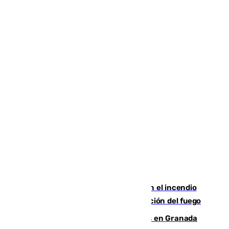
Activado el nivel 2 de emergencia en el incendio
forestal de Niebla por la compleja evolución del fuego
Controlado un incendio de rastrojos en Granada