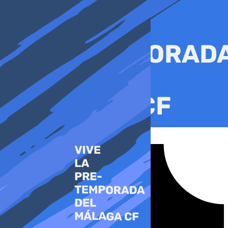
Ir
al
contenido
Tiktok