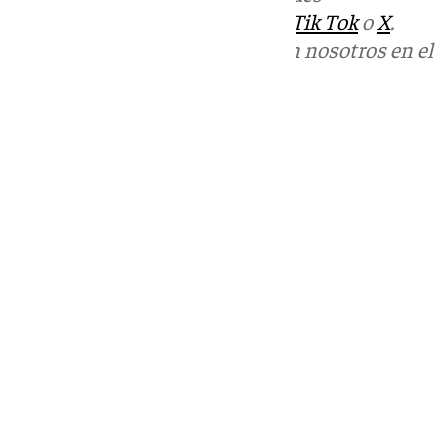
sociales:
Instagram
,
Facebook
,
Tik Tok
o
X
.
Puedes ponerte en contacto con nosotros en el
correo
informativos@101tv.es
Tags:
Últimas noticias