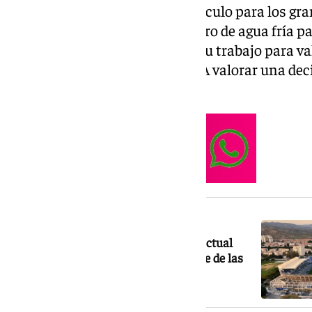
«nunca ha sido ni será un obstáculo para los gra
Según afirma, «esto no es un jarro de agua fría par
que las instituciones hicieron su trabajo para v
indicada, ahora le toca a la UMA valorar una de
completo el futuro del campus.
NOTICIA RELACIONADA
¿Qué se construirá en el suelo de la actual
Rosaleda? Desde un «pequeño Parque de las
Ciencias» a 400 viviendas