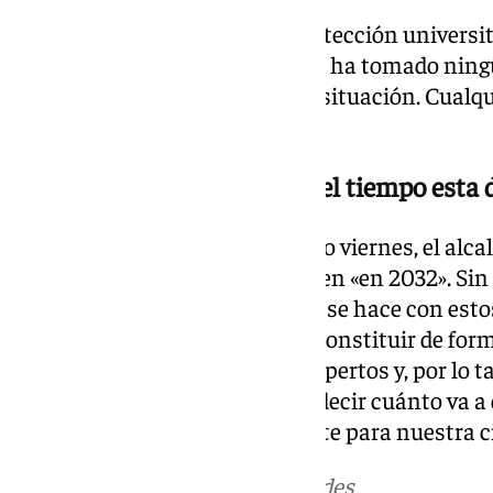
«Velaremos por la adecuada protección universi
patrimonio público. La UMA no ha tomado ningu
empieza un análisis serio de la situación. Cualq
base segura», afirma el rector.
¿Cuánto puede dilatarse en el tiempo esta 
En la rueda de prensa del pasado viernes, el alca
obras del futuro estadio acabasen «en 2032». Sin
de la UMA para determinar qué se hace con estos
proyecto: «La comisión se va a constituir de form
UMA contamos con muchos expertos y, por lo ta
externamente. No me atrevo a decir cuánto va a d
decisión enormemente relevante para nuestra c
Más noticias de
101TV
en las redes