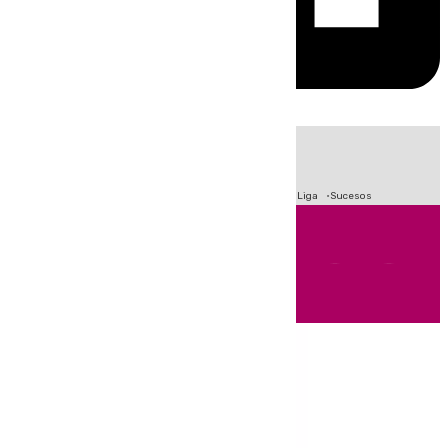
HOY
|
Fútbol
Primera División
Crisis Migratoria en Ceuta
LaLiga
Sucesos
Andalucía