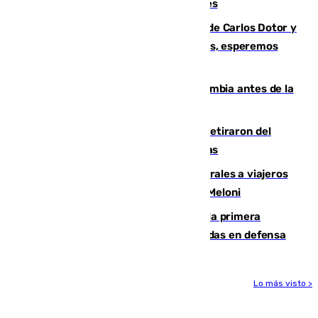
junto a la autovía y al Callejón de Nogales
Juanfran Funes, sobre las lesiones de Carlos Dotor y
Fernando Calero: “Estamos preocupados, esperemos
que no sea nada”
Felipe VI refuerza los lazos con Colombia antes de la
llegada del nuevo presidente
Fernando Calero y Carlos Dotor se retiraron del
encuentro contra el Ceuta con molestias
España restablece controles temporales a viajeros
procedentes de Italia como repuesta a Meloni
El Málaga cae ante el Ceuta y suma la primera
derrota de la pretemporada dejando dudas en defensa
Lo más visto >
Más noticias