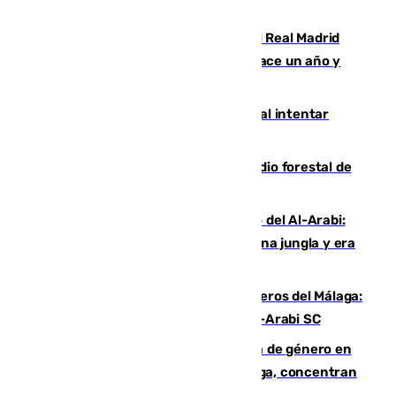
Juventud Cofrade de Málaga
El fichaje más caro de la historia del Real Madrid
costaba 105 millones de euros menos hace un año y
jugaba en Leganés
Ceuta suma 82 fallecidos en el mar al intentar
cruzar la frontera española
Huelva eleva a emergencia el incendio forestal de
Niebla
Juanfran Funes, sobre el duro juego del Al-Arabi:
“Por momentos nos hemos metido en una jungla y era
hasta peligroso”
Ya se han estrenado los tres delanteros del Málaga:
Eneko Jauregui, bigoleador contra el Al-Arabi SC
35 mujeres asesinadas por violencia de género en
España en este 2026: Andalucía y Málaga, concentran
el foco de la tragedia