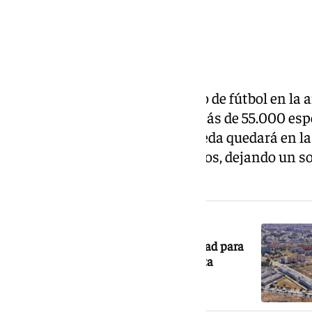
Málaga tendrá un nuevo estadio de fútbol en la 
Teatinos, con capacidad para más de 55.000 espe
solar que ocupa la actual Rosaleda quedará en l
tras más de 85 años en Martiricos, dejando un s
zona en continuo crecimiento.
NOTICIA RELACIONADA
Una Nueva Rosaleda en la Universidad para
2032: las administraciones eligen esta
ubicación como la más idónea