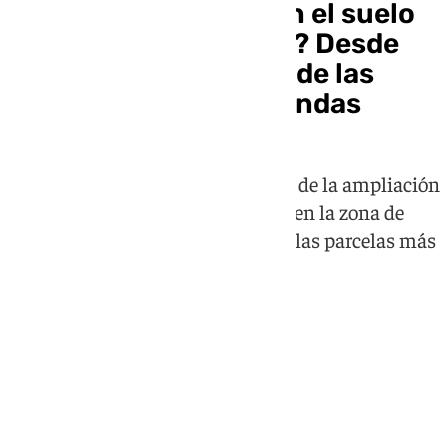
¿Qué se construirá en el suelo
de la actual Rosaleda? Desde
un «pequeño Parque de las
Ciencias» a 400 viviendas
Con la salida del estadio a la zona de la ampliación
de la ciudad, el solar que quedará en la zona de
Martiricos se antoja como una de las parcelas más
'jugosas' del norte de la ciudad