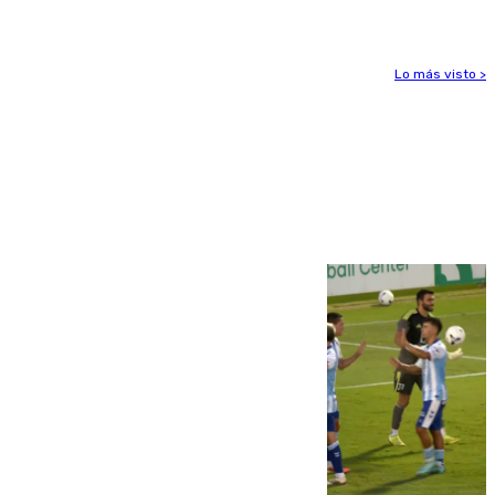
Lo más visto >
Más noticias
Ver más >