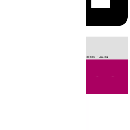
HOY
|
Fútbol
Primera División
Crisis Migratoria en Ceuta
Sucesos
LaLiga
Andalucía