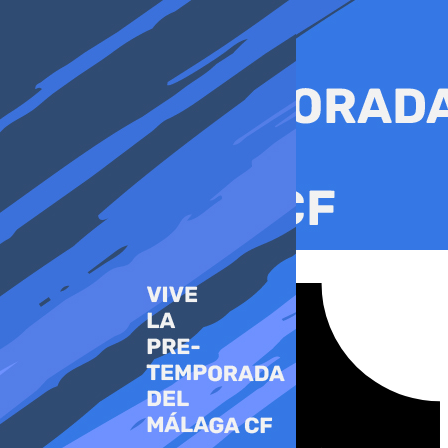
Ir
al
contenido
Tiktok