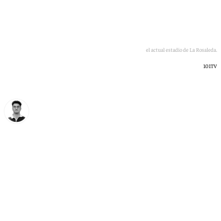
Imagen aérea del actual estadio de La Rosaleda.
101TV
Ignacio Pérez
viernes, 26 junio 2026, 17:16
Compartir: