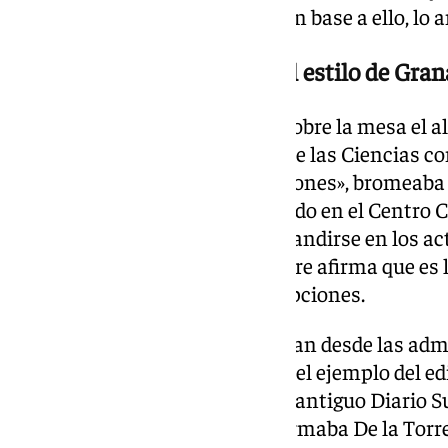
que demandan en esta zona y, en base a ello, lo 
Un parque de las Ciencias al estilo de Gra
Una de las opciones que pone sobre la mesa el alc
construir un «pequeño Parque de las Ciencias c
sin querer entrar en «competiciones», bromeaba
podría ocuparlo Principia, situado en el Centro
aprovechar la ocasión para expandirse en los act
Martiricos». De hecho, De la Torre afirma que es 
aunque abre la puerta a otras opciones.
Otra de las opciones que manejan desde las admi
una zona de oficinas, siguiendo el ejemplo del ed
rascacielos de la zona, frente al antiguo Diario S
zona cambie por completo», afirmaba De la Torre