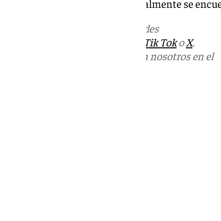
las distintas opciones que actualmente se encu
Más noticias de
101TV
en las redes
sociales:
Instagram
,
Facebook
,
Tik Tok
o
X
.
Puedes ponerte en contacto con nosotros en el
correo
informativos@101tv.es
Tags:
Últimas noticias