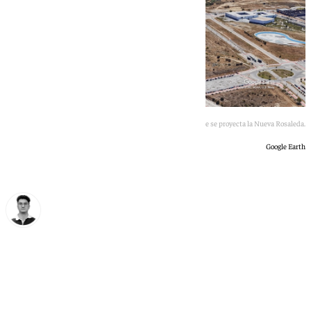
Imagen aérea de Google Earth de la zona donde se proyecta la Nueva Rosaleda.
Google Earth
Ignacio Pérez
viernes, 26 junio 2026, 13:13
Compartir: