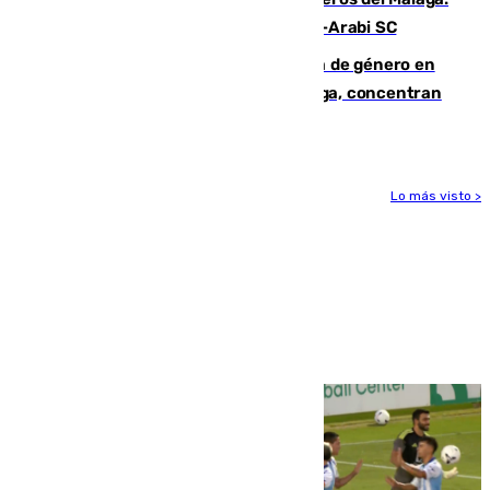
Eneko Jauregui, bigoleador contra el Al-Arabi SC
35 mujeres asesinadas por violencia de género en
España en este 2026: Andalucía y Málaga, concentran
el foco de la tragedia
Lo más visto >
Más noticias
Ver más >