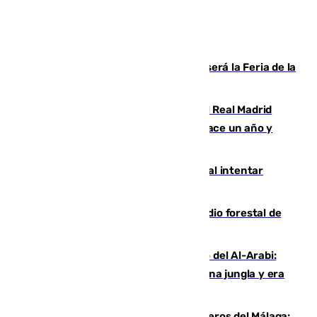
Talleres, escape room y música: así será la Feria de la
Juventud Cofrade de Málaga
El fichaje más caro de la historia del Real Madrid
costaba 105 millones de euros menos hace un año y
jugaba en Leganés
Ceuta suma 82 fallecidos en el mar al intentar
cruzar la frontera española
Huelva eleva a emergencia el incendio forestal de
Niebla
Juanfran Funes, sobre el duro juego del Al-Arabi:
“Por momentos nos hemos metido en una jungla y era
hasta peligroso”
Ya se han estrenado los tres delanteros del Málaga: