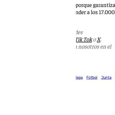
«Ganamos todos y gana el club, porque garantiza
que va a haber capacidad de atender a los 17.000
espera».
Más noticias de
101TV
en las redes
sociales:
Instagram
,
Facebook
,
Tik Tok
o
X
.
Puedes ponerte en contacto con nosotros en el
correo
informativos@101tv.es
Tags:
Ayuntamiento de Málaga
Diputación de Málaga
Fútbol
Junta
de Andalucía
Últimas noticias