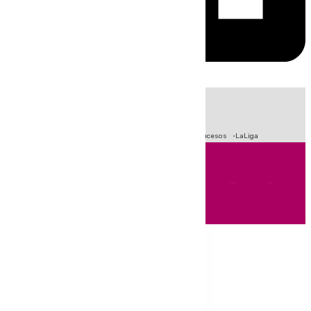
HOY
|
Fútbol
Primera División
Crisis Migratoria en Ceuta
Sucesos
LaLiga
Andalucía