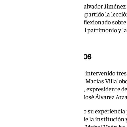
A continuación, el historiador Salvador Jiménez 
Asociación Cultural Zegrí, ha impartido la lecci
de los símbolos», en la que ha reflexionado sobre
urbana y el papel de la cultura, el patrimonio y 
contemporánea.
Testimonios históricos
En el marco del aniversario han intervenido tres 
trayectoria del centro: Cristóbal Macías Villalob
alumno; Quintín Calle Carabias, expresidente d
antiguo profesor tutor; y María José Álvarez Ar
Cada uno de ellos ha compartido su experiencia 
poniendo en valor la evolución de la institución
conocimiento. El rector Ricardo Mairal Usón ha 