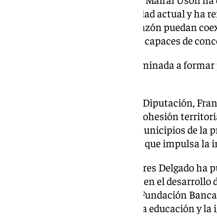
universidad pública en la sociedad actual y ha r
alma, en la que la razón y el corazón puedan coex
encaminada a formar personas capaces de conceb
«La educación debe ir encaminada a formar
concebir un ideal»
Por su parte, el presidente de la Diputación, Fra
importancia de la UNED en la cohesión territoria
oportunidades para todos los municipios de la 
el Plan de Primera Oportunidad que impulsa la i
La concejala María de la Paz Flores Delgado ha p
profesorado y su papel esencial en el desarrollo 
Málaga. Gerardo Lerones, de la Fundación Bancar
compromiso de la entidad con la educación y la 