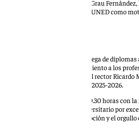
director de UNED Málaga, Luis Grau Fernández, 
este aniversario y el papel de la UNED como mot
provincia.
Reconocimientos
El acto ha concluido con la entrega de diplomas 
curso 2024-2025 y el reconocimiento a los profes
nombre de Su Majestad el Rey, el rector Ricardo
inaugurado el curso académico 2025-2026.
La jornada ha finalizado a las 19.30 horas con la
Gaudeamus Igitur, himno universitario por exce
celebración marcada por la emoción y el orgul
malagueña.