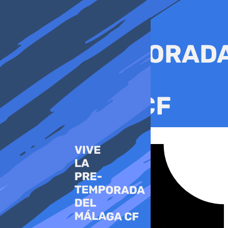
Ir
al
contenido
Tiktok