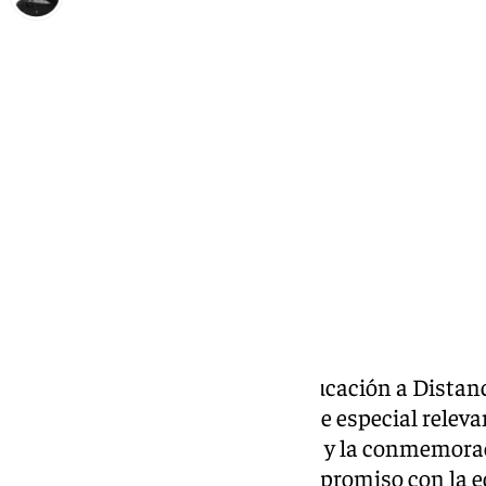
Elena Lozano
jueves, 23 octubre 2025, 18:53
Compartir:
La Universidad Nacional de Educación a Distan
celebrado este martes un acto de especial releva
del curso académico 2025-2026 y la conmemoraci
creación. Cinco décadas de compromiso con la ed