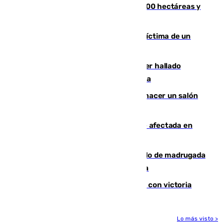
El incendio de Niebla alcanza las 8.000 hectáreas y
mantiene desalojadas a 474 personas
El tenista checho Lehecka, nueva víctima de un
Rafa Jódar que está siendo imparable
Muere un hombre de 58 años tras ser hallado
inconsciente en una piscina en Cómpeta
Un tribunal federal impide a Trump hacer un salón
de baile en la Casa Blanca
Incendios de Castellón: la superficie afectada en
Tírig roza las 400 hectáreas
Muere un peatón tras ser atropellado de madrugada
en la carretera A-7 a su paso por Málaga
El Granada cierra su puesta a punto con victoria
Lo más visto >