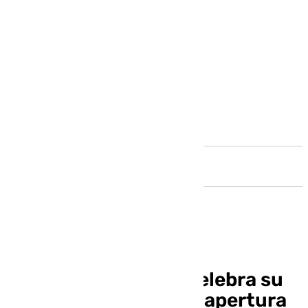
Andalucía
La UNED de Málaga celebra su
50 aniversario con la apertura