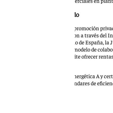
exterior, además de locales comerciales en plant
Un proyecto público y privado
Distrito Universidad no es una promoción priva
fondos europeos Next Generation a través del Inst
su desarrollo implica al Gobierno de España, la 
Ayuntamiento de Málaga. Este modelo de colabo
empresa privada es el que permite ofrecer rentas
mercado.
El complejo tiene calificación energética A y ce
internacional que acredita estándares de eficienc
construcción.
Cómo inscribirse