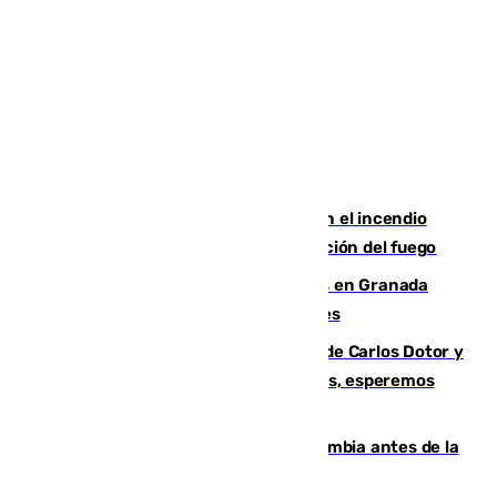
Activado el nivel 2 de emergencia en el incendio
forestal de Niebla por la compleja evolución del fuego
Controlado un incendio de rastrojos en Granada
junto a la autovía y al Callejón de Nogales
Juanfran Funes, sobre las lesiones de Carlos Dotor y
Fernando Calero: “Estamos preocupados, esperemos
que no sea nada”
Felipe VI refuerza los lazos con Colombia antes de la
llegada del nuevo presidente