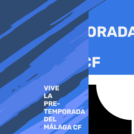
Ir
al
contenido
Tiktok