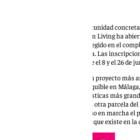
Málaga vuelve a tener una oportunidad concreta
asequible. La promotora Lagoom Living ha abiert
91 nuevos pisos de alquiler protegido en el comp
ubicado en la capital malagueña. Las inscripcio
viviendas estarán abiertas entre el 8 y el 26 de ju
Se trata de la segunda fase de un proyecto más 
de 530 viviendas de alquiler asequible en Málaga,
residenciales de estas características más grand
primera fase, correspondiente a otra parcela de
7.000 solicitudes cuando se puso en marcha el 
una idea de la elevada demanda que existe en la 