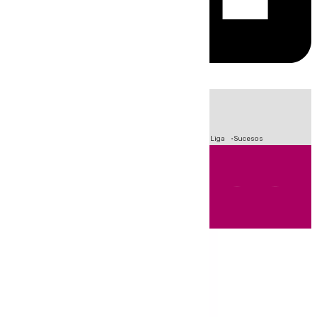
HOY
|
Fútbol
Primera División
Crisis Migratoria en Ceuta
LaLiga
Sucesos
Andalucía