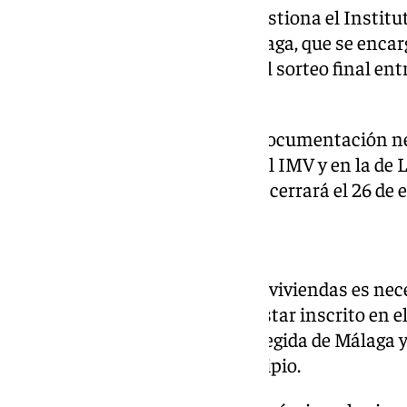
El proceso de adjudicación lo gestiona el Instit
(IMV) del Ayuntamiento de Málaga, que se encarga
elaborar los listados y realizar el sorteo final 
los requisitos.
Las bases completas y toda la documentación ne
partir del 1 de junio en la web del IMV y en la de
solicitudes abrirá el 8 de junio y cerrará el 26 d
Quién puede solicitarlo
Para poder optar a una de estas viviendas es nec
condiciones. En primer lugar, estar inscrito en e
Demandantes de Vivienda Protegida de Málaga y
empadronamiento en el municipio.