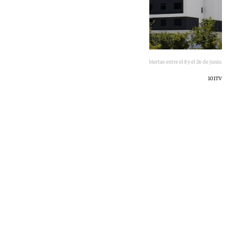
Las inscripciones para optar a una de estas viviendas estarán abiertas entre el 8 y el 26 de junio.
101TV
101 TV
martes, 2 junio 2026, 18:00
Compartir: