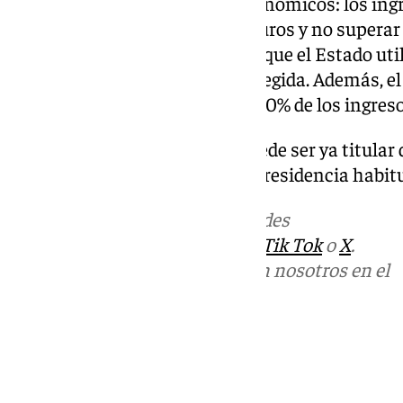
También existen requisitos económicos: los ingr
deben ser de al menos 23.500 euros y no superar 
indicador público de referencia que el Estado utili
acceso a ayudas y vivienda protegida. Además, e
al alquiler no puede superar el 30% de los ingreso
Por último, el solicitante no puede ser ya titular d
adjudicado deberá destinarse a residencia habit
Más noticias de
101TV
en las redes
sociales:
Instagram
,
Facebook
,
Tik Tok
o
X
.
Puedes ponerte en contacto con nosotros en el
correo
informativos@101tv.es
Tags:
Vivienda