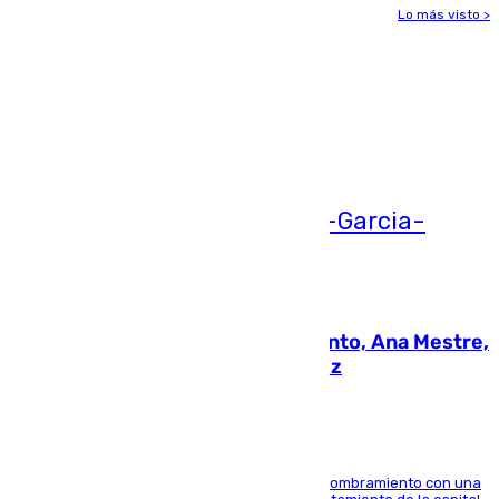
Lo más visto >
Más noticias
Ver más >
05.08.2026
La nueva presidenta del Parlamento, Ana Mestre,
hace parada institucional en Cádiz
Ana Mestre estrena su agenda oficial tras su nombramiento con una