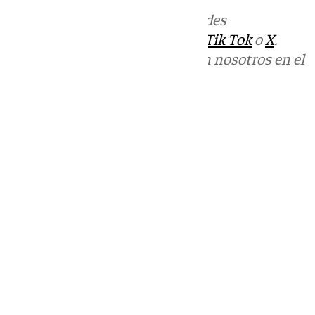
Más noticias de
101TV
en las redes
sociales:
Instagram
,
Facebook
,
Tik Tok
o
X
.
Puedes ponerte en contacto con nosotros en el
correo
informativos@101tv.es
Tags:
Terremoto Venezuela
Últimas noticias