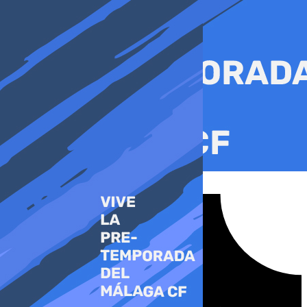
Ir
al
contenido
Tiktok