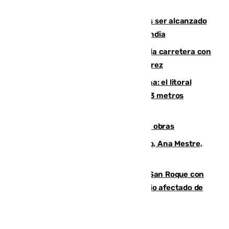
Habichuela
Un futbolista de 24 años muere tras ser alcanzado
por un rayo durante un partido en Tailandia
Muere un conductor tras salirse de la carretera con
su turismo en la A-480 a la altura de Jerez
Julio supera a junio en basura marina: el litoral
occidental malagueño recoge más de 33 metros
cúbicos de residuos
El Cádiz se afila ante un Granada en obras
La nueva presidenta del Parlamento, Ana Mestre,
hace parada institucional en Cádiz
Estabilizado el incendio forestal de San Roque con
19 familias aún desalojadas y un domicilio afectado de
gravedad