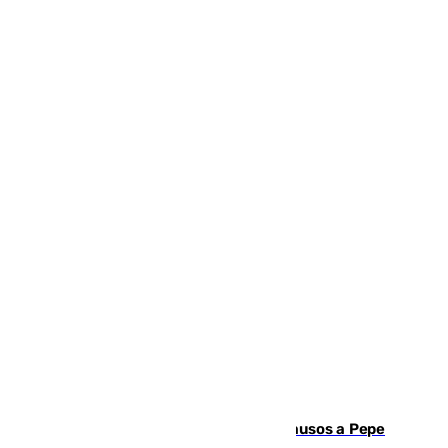
Granada despide con lágrimas y aplausos a Pepe