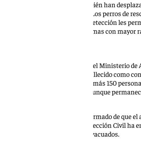
Los efectivos malagueños también han desplaz
apoyar las tareas de búsqueda. Los perros de re
que su agilidad y capacidad de detección les perm
acceso y localizar posibles víctimas con mayor r
17 españoles fallecidos
Según la última actualización del Ministerio de 
17 ciudadanos españoles han fallecido como con
balance provisional incluye además 150 persona
han sido localizadas con vida, aunque permanec
escombros.
Por otro lado, Exteriores ha informado de que el 
de rescate coordinados por Protección Civil ha 
con 29 ciudadanos españoles evacuados.