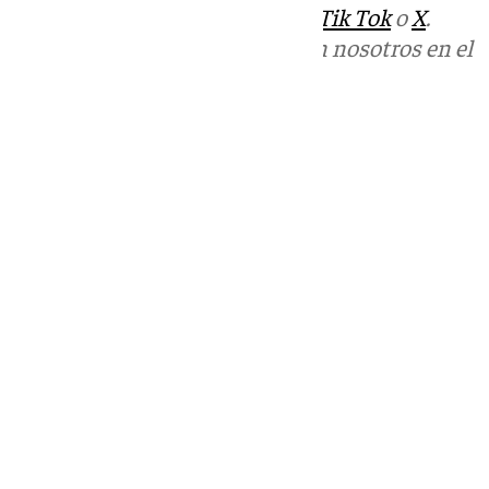
sociales:
Instagram
,
Facebook
,
Tik Tok
o
X
.
Puedes ponerte en contacto con nosotros en el
correo
informativos@101tv.es
Tags:
Últimas noticias