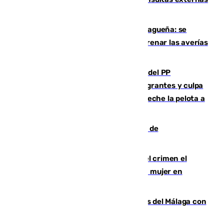
y altas en el primer semestre de 2026
Mejoras del agua en la Axarquía malagueña: se
sustituye una tubería de 50 años para frenar las averías
de agua en El Borge y Almáchar
Bendodo asegura que los gobiernos del PP
"cumplirán la ley" sobre los menores migrantes y culpa
al Gobierno por "inestabilidad": "Que no eche la pelota a
las comunidades"
Una ONG malagueña ganará un año de
comunicación gratuita con Apecom
Confiesa en un diario ser el autor del crimen el
hombre en prisión por asesinato de una mujer en
Benahavís
Juanpe vuelve a los entrenamientos del Málaga con
el grupo de manera progresiva