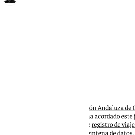
Francisco Marmolejo
jueves, 12 diciembre 2024, 18:26
Compartir:
La junta directiva de la
Federación Andaluza de
Francisco Rodríguez Guerrero, ha acordado este
alegaciones al nuevo sistema de
registro de viaj
desea alojarse a facilitar una treintena de datos