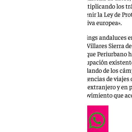
la intimidad de los viajeros, multiplicando los tr
necesarios, y pudiendo contravenir la Ley de Pro
contra del espíritu de la normativa europea».
Según han informado los cámpings andaluces en 
tenido lugar en el Cámping Los Villares Sierra de
Recepción de Visitantes del Parque Periurbano h
FAC han manifestado la «preocupación existente
nuevo sistema de registro está dando de los cám
establecimientos hoteleros y agencias de viajes 
particularmente ante el turista extranjero y en 
donde incluso ha surgido un movimiento que aco