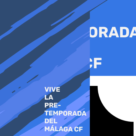
Ir
al
contenido
Tiktok