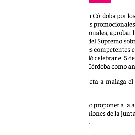
Otros de los asuntos tratados en Córdoba por l
la planificación de las iniciativas promocionales
en ferias nacionales e internacionales, aprobar 
entrante, la reciente sentencia del Supremo sobr
home’ ante las administraciones competentes e
próxima asamblea, que se acordó celebrar el 5 d
Cámping Los Villares Sierra de Córdoba como anf
https://www.101tv.es/como-afecta-a-malaga-el-n
marlaska/
Además, la directiva ha acordado proponer a la 
estatutos para permitir las reuniones de la jun
que permitan agilizar el trabajo.