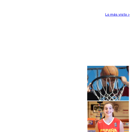
Lo más visto >
Más noticias
Ver más >