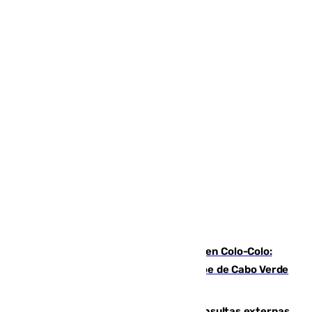
Vozinha, recibido como una estrella en Colo-Colo:
casi 30.000 aficionados arropan al héroe de Cabo Verde
en su presentación
Vithas Málaga crece en cirugías, consultas externas