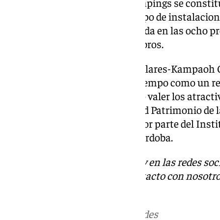
La Federación Andaluza de Cámpings se constituy
defender los derechos de este tipo de instalacion
estando actualmente implantada en las ocho pr
con 64 establecimientos miembros.
Por su parte, el Camping Los Villares-Kampaoh 
2019, consolidándose al poco tiempo como un re
campistas de interior, haciendo valer los atracti
Córdoba y la cercanía a la ciudad Patrimonio d
el premio Turismo Sostenible por parte del Inst
(Imtur) del Ayuntamiento de Córdoba.
Descubre más noticias de 101Tv en las redes soc
Tok
o
X
. Puedes ponerte en contacto con nosotro
informativos@101tv.es
Más noticias de
101TV
en las redes