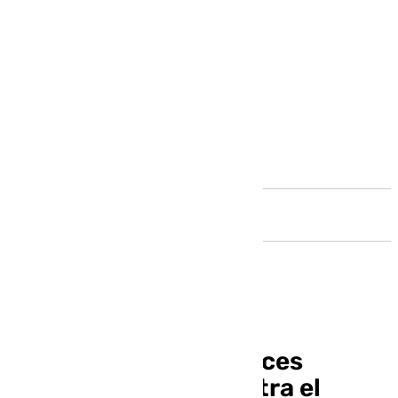
Andalucía
Los cámpings andaluces
acuerdan actuar contra el