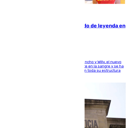
06.08.2026
La familia Hernangómez: un legado de leyenda en
el mundo del baloncesto
Desde los padres hasta la hermana junto a Francho y Willy, el nuevo
jugador del Unicaja lleva este magnífico deporte en la sangre y se ha
ido inculcando de generación en generación en toda su estructura
familiar