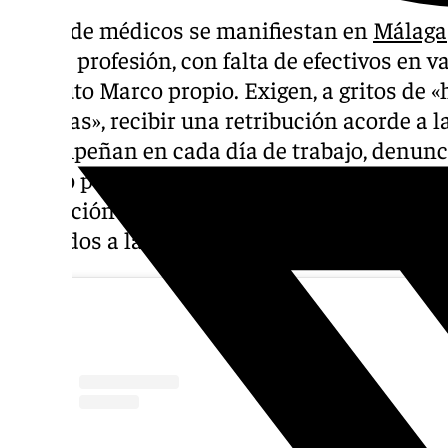
Miles de médicos se manifiestan en
Málaga
vive la profesión, con falta de efectivos en v
Estatuto Marco propio. Exigen, a gritos de «
pagadas», recibir una retribución acorde a l
desempeñan en cada día de trabajo, denunci
que no perciben ninguna cuantía. Entre las 
regulación de la jornada laboral a 35 horas 
llamados a la huelga más de 5.700 médicos d