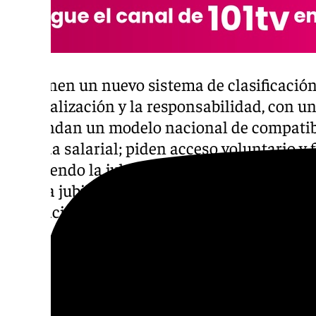
Proponen un nuevo sistema de clasificación
especialización y la responsabilidad, con un
demandan un modelo nacional de compatibi
pérdida salarial; piden acceso voluntario y fl
incluyendo la jubilación parcial y el recon
para la jubilación anticipada sin penalizac
evaluación positivo e incentivador y
rechaza
Más de 5.700 médicos de la provincia d
convocados a cuatro días de huelga