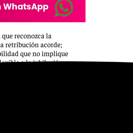
Youtube
 que reconozca la
a retribución acorde;
lidad que no implique
exible a la jubilación,
ocimiento de la penosidad
iones; solicitan un modelo de
n la movilidad forzosa.
e Málaga están