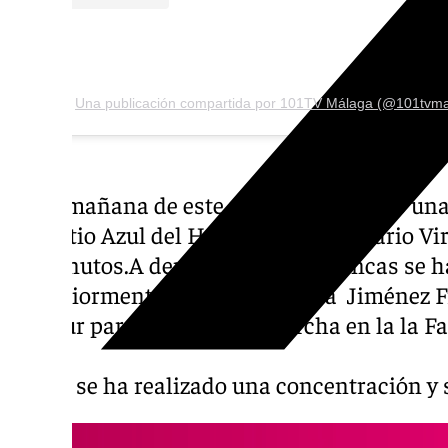
Una publicación compartida por 101TV Málaga (@101tvma
En la mañana de este martes ha habido una
del Patio Azul del Hospital Universitario Vir
20 minutos.A demás, las batas blancas se 
posteriormente desde la rotonda Jiménez Fr
Pasteur para culminar la marcha en la la F
UMA,
donde se ha realizado una concentración y s