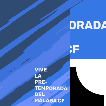
Ir
al
contenido
Tiktok