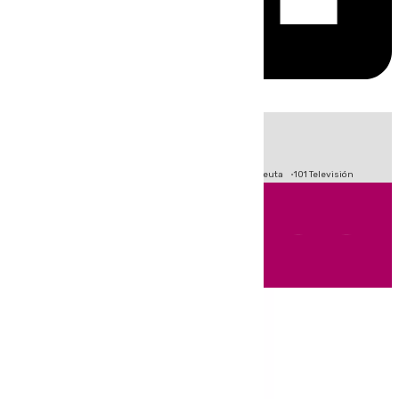
HOY
|
Fútbol
Primera División
LaLiga
Crisis Migratoria en Ceuta
101 Televisión
Andalucía