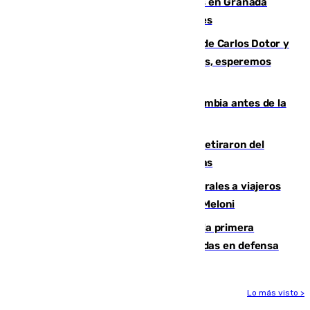
Controlado un incendio de rastrojos en Granada
junto a la autovía y al Callejón de Nogales
Juanfran Funes, sobre las lesiones de Carlos Dotor y
Fernando Calero: “Estamos preocupados, esperemos
que no sea nada”
Felipe VI refuerza los lazos con Colombia antes de la
llegada del nuevo presidente
Fernando Calero y Carlos Dotor se retiraron del
encuentro contra el Ceuta con molestias
España restablece controles temporales a viajeros
procedentes de Italia como repuesta a Meloni
El Málaga cae ante el Ceuta y suma la primera
derrota de la pretemporada dejando dudas en defensa
Lo más visto >