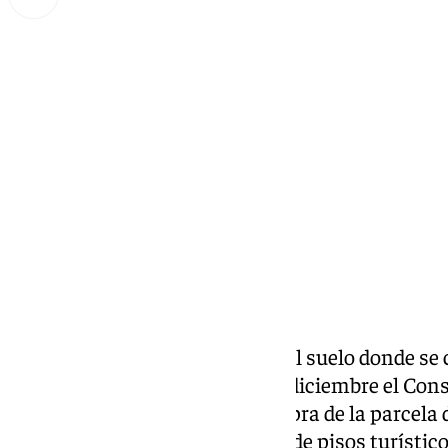
Miguel Alfonso
miércoles, 18 diciembre 2024, 19:34
Compartir:
El ayuntamiento ha adquirido el suelo donde se 
después de que el pasado 12 de diciembre el Con
verde por unanimidad a la compra de la parcela
esta edición volvemos a hablar de pisos turísti