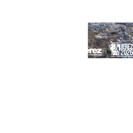
Portada
Andalucía
Sevilla
Málaga
Granada
España