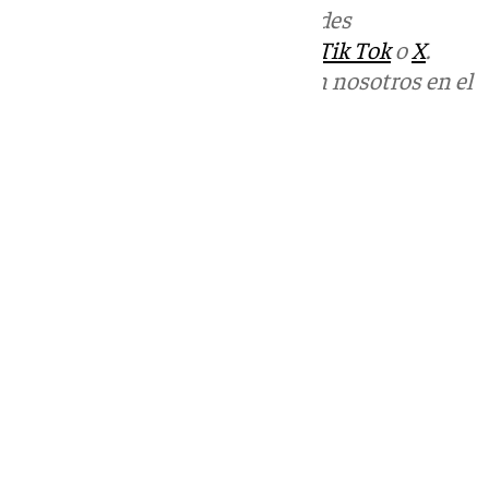
Más noticias de
101TV
en las redes
sociales:
Instagram
,
Facebook
,
Tik Tok
o
X
.
Puedes ponerte en contacto con nosotros en el
correo
informativos@101tv.es
Tags:
Últimas noticias