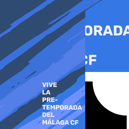
Ir
al
contenido
Tiktok