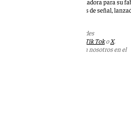
de matrícula falsas, una troqueladora para su fa
matrículas vírgenes, inhibidores de señal, lanz
identidad falsos.
Más noticias de
101TV
en las redes
sociales:
Instagram
,
Facebook
,
Tik Tok
o
X
.
Puedes ponerte en contacto con nosotros en el
correo
informativos@101tv.es
Tags:
Últimas noticias