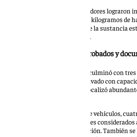
Esa misma noche, los investigadores lograron in
bultos con un peso total de 400 kilogramos de h
Marbella. La actuación evitó que la sustancia e
camino hacia territorio francés.
Armas de guerra, vehículos robados y doc
La explotación de la operación culminó con tres r
viviendas y otro en un garaje privado con capaci
inmuebles inspeccionados se localizó abundante
actividad de la organización.
Los agentes intervinieron nueve vehículos, cua
sustraídos, además de tres fusiles considerados 
más de 300 cartuchos de munición. También se 