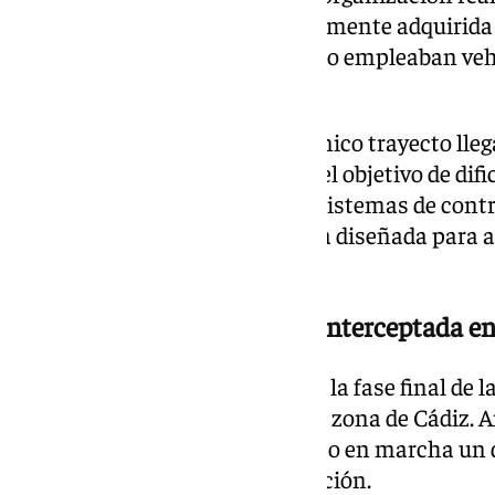
internacionales de droga previamente adquirida
distribución en Francia. Para ello empleaban ve
placas de matrícula falsas.
Según la investigación, en un único trayecto lle
hasta en cuatro ocasiones con el objetivo de difi
evitar ser identificados por los sistemas de contr
formaba parte de una estrategia diseñada para a
éxito de cada transporte.
La descarga de la droga fue interceptada e
Los agentes decidieron acelerar la fase final de 
importante carga de droga en la zona de Cádiz. A
abandonara la provincia, se puso en marcha un d
los movimientos de la organización.