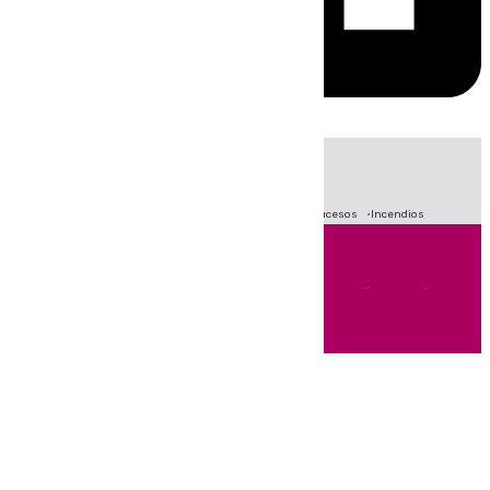
HOY
|
Fútbol
Primera División
Crisis Migratoria en Ceuta
Sucesos
Incendios
Andalucía