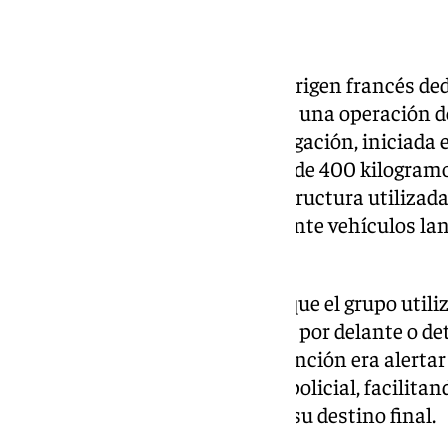
Una organización criminal de origen francés dedi
drogas ha sido desarticulada en una operación d
Udyco Torremolinos. La investigación, iniciada 
permitió interceptar una carga de 400 kilogramo
destapar una compleja infraestructura utilizada
Andalucía hasta Francia mediante vehículos lan
documentación fraudulenta.
Los investigadores detectaron que el grupo util
coches de apoyo que circulaban por delante o det
sustancia estupefaciente. Su función era alertar
detectar controles o presencia policial, facilitand
través de distintas rutas hasta su destino final.