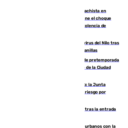
Moreno condena el último crimen machista en
Benahavís mientras el Gobierno mantiene el choque
con la Junta por las competencias de violencia de
género
Málaga refuerza la vigilancia por el virus del Nilo tras
detectar un mosquito positivo en Campanillas
Málaga-Ceuta: cuarto compromiso de pretemporada
de los blanquiazules en busca del Trofeo de la Ciudad
Autónoma
Málaga, en alerta por el virus del Nilo: la Junta
decreta Campanillas como zona de alto riesgo por
varios casos recientes
El Gobierno registra 1.342 menores tras la entrada
masiva del pasado 30 de julio
Cádiz despide seis «puntos negros» urbanos con la