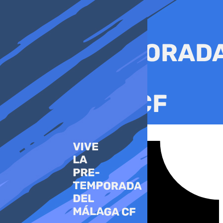
Ir
al
contenido
Tiktok