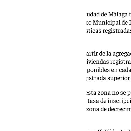
Las zonas diferenciadas en la ciudad de Málaga
barrios establecidos por el Centro Municipal de
del porcentaje de viviendas turísticas registrad
decrecimiento.
En concreto, ésta se obtiene a partir de la agreg
por una tasa de inscripción de viviendas registra
total de viviendas familiares disponibles en cada
presión turística residencial registrada superior 
De este modo, en los barrios de esta zona no se
viviendas turísticas, en tanto la tasa de inscripc
decaiga de dicho porcentaje. La zona de decreci
43 barrios.