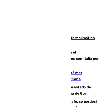
Málaga contabiliza 148 zonas de confort climático
para enfrentar las altas temperaturas
Marlaska notifica a la Unión Europea el
restablecimiento de controles fronterizos con Italia por
vía aérea y marítima
Hallan sin vida al granadino con Alzhéimer
desaparecido hace una semana en Churriana
Encuentran un cadáver en avanzado estado de
descomposición en la localidad granadina de Gor
Christantus Uche, delantero del Getafe, se perderá