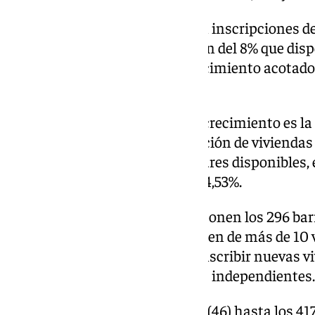
En esta zona sólo se permitirán inscripciones de
alcanzar una tasa de inscripción del 8% que dis
independientes. La zona de crecimiento acotado
barrios.
Por su parte, la zona 3/zona de crecimiento es la
barrios con una tasa de inscripción de viviendas 
4,53% del total viviendas familiares disponibles, 
residencial registrada menor a 4,53%.
La zona de crecimiento la componen los 296 barr
barrios municipales que disponen de más de 10 
catastradas, donde se podrán inscribir nuevas vi
cuenten con entrada y servicios independientes.
El resto de barrios municipales (46) hasta los 4