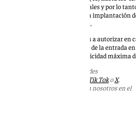
se consideran barrios residenciales y por lo tant
posibilidad de delimitación de la implantación d
tipología de viviendas turísticas.
El número máximo de viviendas a autorizar en ca
Ayuntamiento de Málaga al año de la entrada en v
posteriormente, con una periodicidad máxima d
Más noticias de
101TV
en las redes
sociales:
Instagram
,
Facebook
,
Tik Tok
o
X
.
Puedes ponerte en contacto con nosotros en el
correo
informativos@101tv.es
Tags:
Últimas noticias