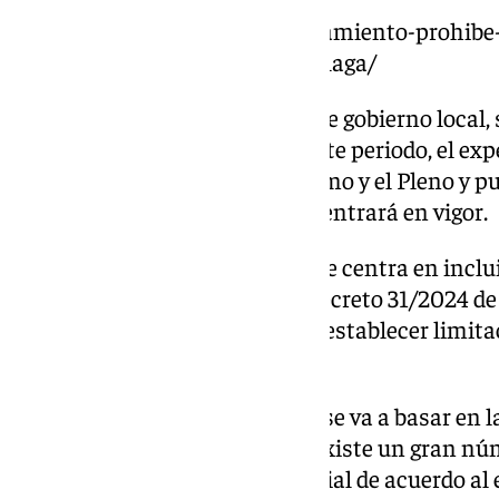
https://www.101tv.es/el-ayuntamiento-prohibe-
turisticas-en-43-barrios-de-malaga/
Tras el visto bueno de la junta de gobierno local
de cinco días hábiles. Pasado este periodo, el exp
Comisión del Pleno de Urbanismo y el Pleno y pub
la Provincia (BOP), tras lo cual, entrará en vigor.
Dicha modificación del PGOU se centra en inclui
acuerdo a lo establecido en el decreto 31/2024 de
habilita a los ayuntamientos a establecer limita
por razón de interés general.
Así, esta disposición del PGOU se va a basar en l
viviendas en barrios donde ya existe un gran n
detrimento del parque residencial de acuerdo al 