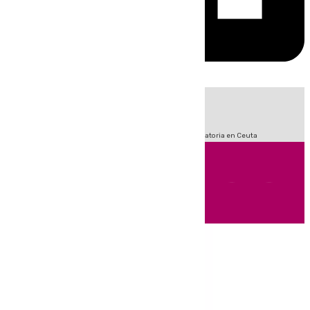
HOY
|
Sucesos
Fútbol
LaLiga
Primera División
Crisis Migratoria en Ceuta
Andalucía