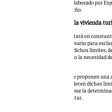
vivienda turística en la ciudad elaborado por E
datos hasta junio del presente año.
Estudio sobre el impacto de la vivienda tur
El documento elaborado, que estará en constante
diagnóstico de la situación necesario para escla
interés general para establecer dichos límites, d
diversos factores se ha detectado la necesidad de
número de viviendas.
Para ello, los autores del informe proponen una z
ciudad sobre los cuales se establecen dichas lim
cada uno de los barrios, se propone la determi
viviendas que se pueden implantar.
Zonas