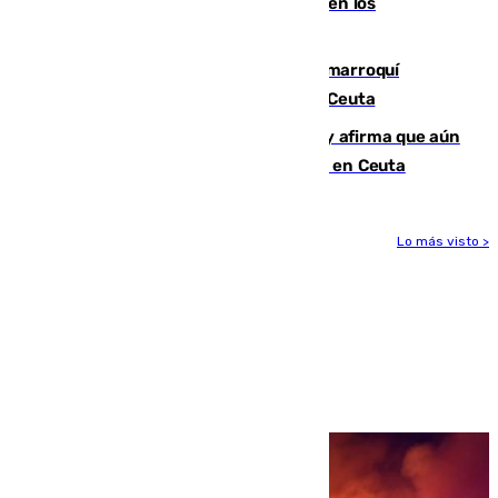
toda la temporada por varias fracturas en los
ligamentos de su rodilla derecha
Expulsado de España un ciudadano marroquí
condenado por allanar una vivienda en Ceuta
Vivas niega la versión del Gobierno y afirma que aún
quedan entre 8.000 y 11.000 migrantes en Ceuta
Lo más visto >
Más noticias
Ver más >