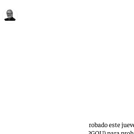
Francisco Marmolejo
jueves, 24 octubre 2024, 15:52
Compartir:
La
junta de gobierno local
ha aprobado este jueve
modificación del Plan General (PGOU) para prohi