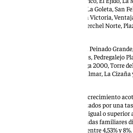
Estos barrios son Centro Histórico, El Ejido, La
El Molinillo, Ensanche Centro, La Goleta, San Fe
Ureña, Cristo de la Epidemia, La Victoria, Venta
de los Ingleses, La Malagueta, Perchel Norte, Pla
Chanquete, y Playas del Palo.
También Camino del Colmenar, Peinado Grande,
del Carmen, La Viña, Las Acacias, Pedregalejo Pl
de San Antón, Martiricos, Málaga 2000, Torre del R
Santa Isabel, Tabacalera, Guadalmar, La Cizaña
Torre.
Por otro lado, la zona 2/zona de crecimiento acot
agregación de barrios caracterizados por una tas
turísticas registradas en el RTA igual o superior
superior al 8% del total de viviendas familiares d
turística residencial registrada entre 4,53% y 8%.