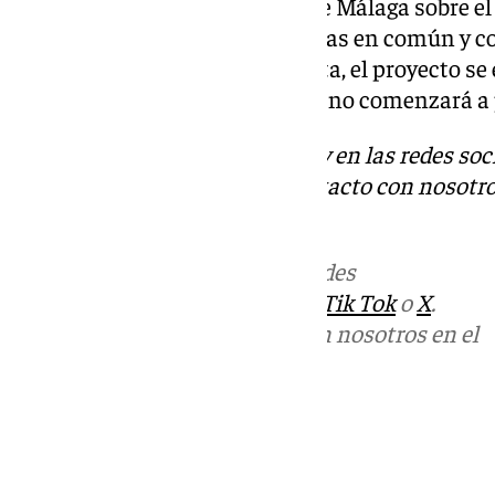
la actuación de la Diputación de Málaga sobre el 
participará en reuniones, puestas en común y co
28 socios. Tal y como reza la nota, el proyecto s
administrativa y es por ello que no comenzará a 
Descubre más noticias de 101Tv en las redes soc
Tok
o
X
. Puedes ponerte en contacto con nosotro
informativos@101tv.es
Más noticias de
101TV
en las redes
sociales:
Instagram
,
Facebook
,
Tik Tok
o
X
.
Puedes ponerte en contacto con nosotros en el
correo
informativos@101tv.es
Tags:
Últimas noticias