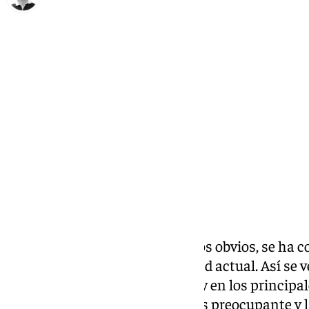
Ignacio Pérez
lunes, 27 enero 2025, 10:37
Compartir:
El cambio climático, por motivos obvios, se ha c
que más preocupan a la sociedad actual. Así se v
los distintos partidos políticos y en los principa
que la situación es cada vez más preocupante y