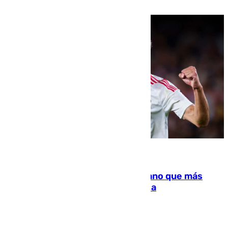
residir los familiares fuera de España
07.08.2026
Juanlu Sánchez, el sexto canterano que más
dinero deja en las arcas del Sevilla