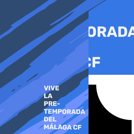
Ir
al
contenido
Tiktok