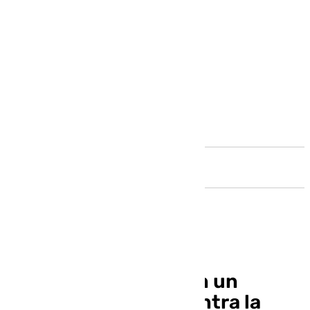
Andalucía
Málaga participará en un
proyecto europeo contra la