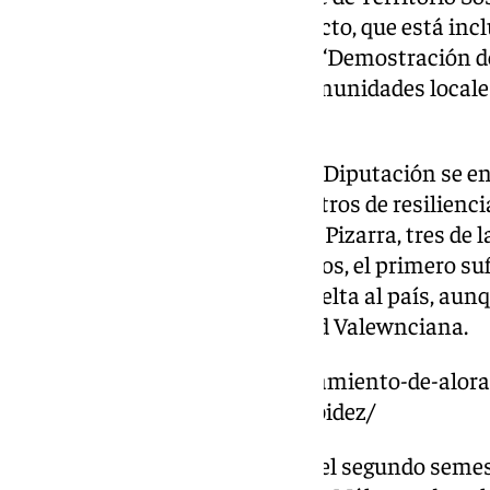
presentar este innovador proyecto, que está inc
de la Comisión Europea para la ‘Demostración d
adaptadas a zonas rurales y comunidades local
población’.
El dirigente ha explicado que la Diputación se e
experiencias de éxito de los centros de resilienci
Reino Unido en Álora, Ardales y Pizarra, tres de
estas situaciones. Sin ir más lejos, el primero s
unas imágenes que dieron la vuelta al país, aunq
terrible suceso en la Comunidad Valewnciana.
https://www.101tv.es/el-ayuntamiento-de-alora-
suministro-de-agua-por-la-turbidez/
Ortega ha explicado que, hasta el segundo semes