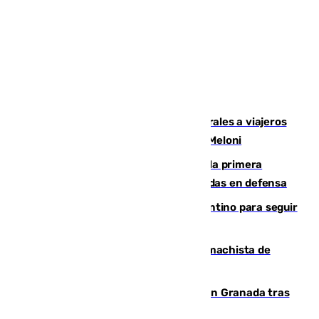
España restablece controles temporales a viajeros
procedentes de Italia como repuesta a Meloni
El Málaga cae ante el Ceuta y suma la primera
derrota de la pretemporada dejando dudas en defensa
Marruecos, la principal baza de Infantino para seguir
al frente de la FIFA
Pedro Sánchez condena el crimen machista de
Benahavís
Angustioso rescate de una familia en Granada tras
caer su coche por un terraplén