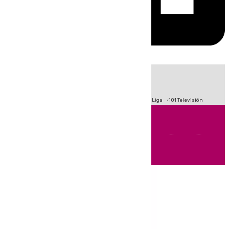
HOY
|
Fútbol
Primera División
Crisis Migratoria en Ceuta
LaLiga
101 Televisión
Andalucía