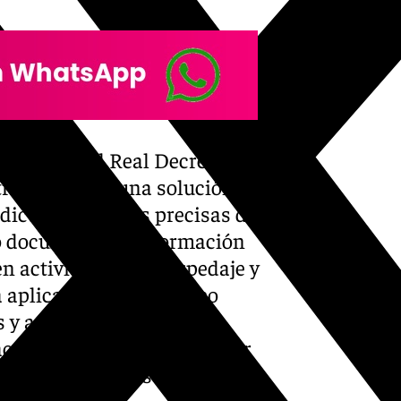
a derogar el Real Decreto
, tras alcanzar una solución
dicte las normas precisas de
ro documental e información
cen actividades de hospedaje y
la aplicación de un marco
s y aportando plenas
actores de la cadena de valor
oción urgente presentada por