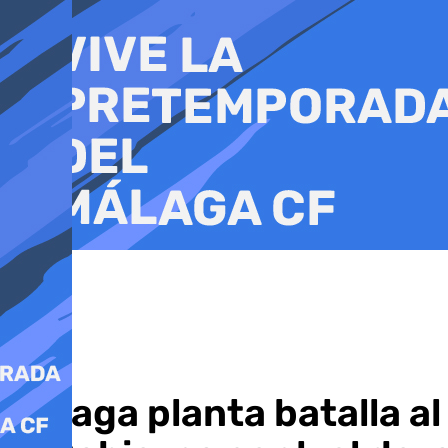
Ir
al
contenido
Málaga planta batalla al