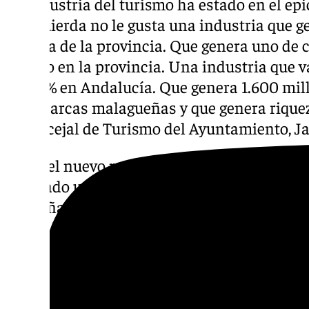
La industria del turismo ha estado en el epi
la izquierda no le gusta una industria que g
riqueza de la provincia. Que genera uno de 
trabajo en la provincia. Una industria que v
un 2,7% en Andalucía. Que genera 1.600 mil
en las arcas malagueñas y que genera riquez
el concejal de Turismo del Ayuntamiento, Ja
Sobre el nuevo registro de viajeros, Florido
generado una burocracia y una falta de recu
pequeñas y medianas empresas y que gener
administrativa». «Venís a vendernos la moto
el DNI va a hacer que haya una huida masiv
respondido la portavoz de Con Málaga, Toni
«El turismo es positivo, nos gusta, y a Málag