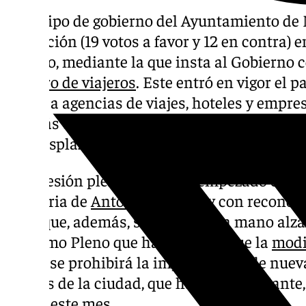
El equipo de gobierno del Ayuntamiento de
su moción (19 votos a favor y 12 en contra) 
del año, mediante la que insta al Gobierno c
registro de viajeros
. Este entró en vigor el 
afecta a agencias de viajes, hoteles y empres
además de a las personas físicas que tendr
sus desplazamientos.
Una sesión plenaria que ha empezado con u
memoria de
Antonio Romero
y con reconoc
en la que, además, se ha votado a mano alza
el último Pleno que ha llevado a que la
modi
la que se prohibirá la implantación de nuev
barrios de la ciudad, que ha salido adelante
nuevo este mes.