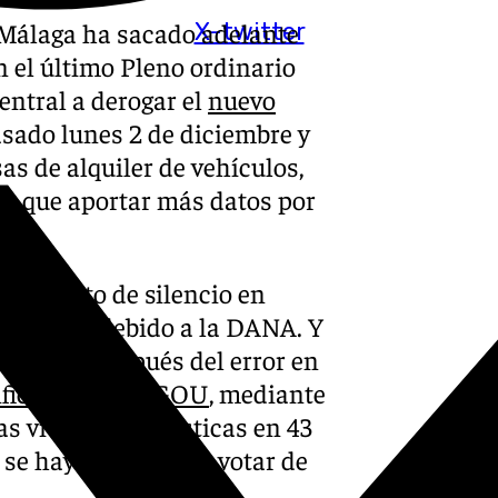
 Málaga ha sacado adelante
X-twitter
en el último Pleno ordinario
entral a derogar el
nuevo
pasado lunes 2 de diciembre y
as de alquiler de vehículos,
án que aportar más datos por
n minuto de silencio en
imientos debido a la DANA. Y
da. Esto después del error en
ficación del PGOU
, mediante
as viviendas turísticas en 43
, se haya tenido que votar de