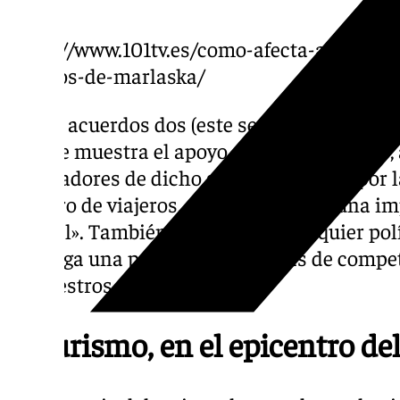
https://www.101tv.es/como-afecta-a-malaga-
viajeros-de-marlaska/
En los acuerdos dos (este segundo ha acep
tres, se muestra el apoyo al sector turístic
trabajadores de dicho sector afectadas por 
registro de viajeros, que consideran «una im
central». También se rechaza «cualquier polí
suponga una pérdida de las cotas de compet
de nuestros destinos».
El turismo, en el epicentro de