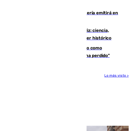
Lorenzo
El observatorio de Calar Alto de Almería emitirá en
directo el eclipse solar del 12 de agosto
El «Trío de Eclipses» arranca en Cádiz: ciencia,
naturaleza y seguridad ante un atardecer histórico
Noruega pide la dimisión de Infantino como
presidente de la FIFA: "La confianza se ha perdido"
Lo más visto >
Más noticias
Ver más >