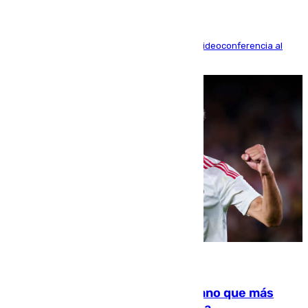
La mayoría de las comparecencias serán por videoconferencia al
residir los familiares fuera de España
07.08.2026
Juanlu Sánchez, el sexto canterano que más