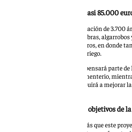
La inversión asciende a los casi 85.000 eur
La actuación supone la reforestación de 3.700 ár
previstas figuran pinos, cornicabras, algarrobos 
el proyecto asciende a 84.756 euros, en donde ta
implantación de un sistema de riego.
Con esta iniciativa, Sando compensará parte d
derivadas de la actividad del cementerio, mien
zonas verdes sin coste y contribuirá a mejorar l
hábitats para aves e insectos.
El proyecto se alinea con los objetivos de 
El Ayuntamiento destaca además que este proyec