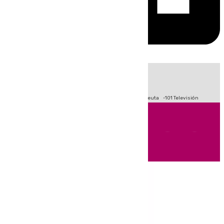
HOY
|
Fútbol
Primera División
LaLiga
Crisis Migratoria en Ceuta
101 Televisión
Andalucía