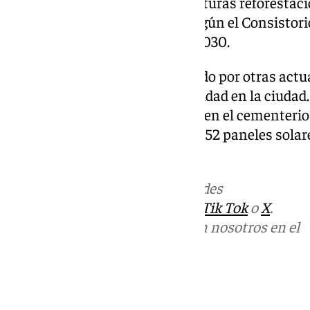
empresas puedan sumarse a futuras reforestaci
Cementerio. Esta actuación, según el Consistorio,
descarbonización y la Agenda 2030.
Este convenio viene determinado por otras actua
línea de mantener la sostenibilidad en la ciuda
marcha un parque fotovoltaico en el cementerio
autoconsumo, integrado por 1.052 paneles solare
de nichos.
Más noticias de
101TV
en las redes
sociales:
Instagram
,
Facebook
,
Tik Tok
o
X
.
Puedes ponerte en contacto con nosotros en el
correo
informativos@101tv.es
Tags: