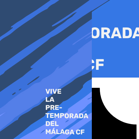
Ir
al
contenido
Tiktok