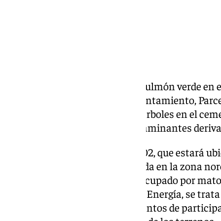
Málaga
contará con un nuevo pulmón verde en el
través del convenio entre el Ayuntamiento, Par
implantarán un total de 3.700 árboles en el cem
compensar las emisiones contaminantes derivad
Se tratará de un sumidero de CO2, que estará ubi
37.000 metros cuadrados situada en la zona nor
Actualmente ese espacio está ocupado por matorr
empresa Sando Conservación y Energía, se trata
importante», y están muy contentos de participa
reforestación y mantenimiento de los terrenos.