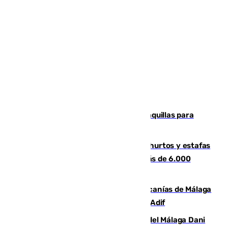
El mercado de Jerez refrigera sus taquillas para
facilitar las compras a sus visitantes
Detenida una pareja por presuntos hurtos y estafas
en Málaga tras ser descubiertos con más de 6.000
euros
Retrasos y cancelaciones en el Cercanías de Málaga
por una avería en la infraestructura de Adif
Isco, la nueva mascota del jugador del Málaga Dani