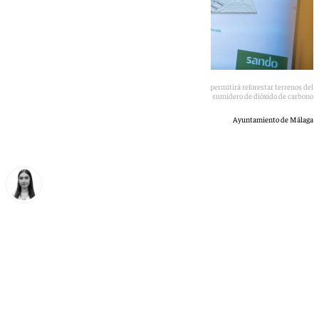
Un convenio entre Parcemasa y Sando Conservación y Energía permitirá reforestar terrenos del
cementerio de San Gabriel para crear un sumidero de dióxido de carbono
Ayuntamiento de Málaga
Laura Flores
miércoles, 20 mayo 2026, 18:08
Compartir: