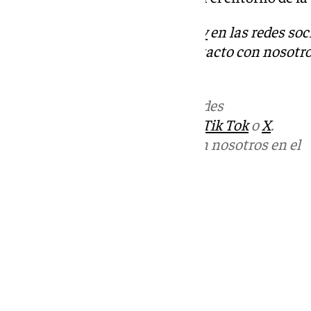
Descubre más noticias de
101Tv
en las redes soc
Tok
o
X
. Puedes ponerte en contacto con nosotro
informativos@101tv.es
Más noticias de
101TV
en las redes
sociales:
Instagram
,
Facebook
,
Tik Tok
o
X
.
Puedes ponerte en contacto con nosotros en el
correo
informativos@101tv.es
Tags:
Últimas noticias