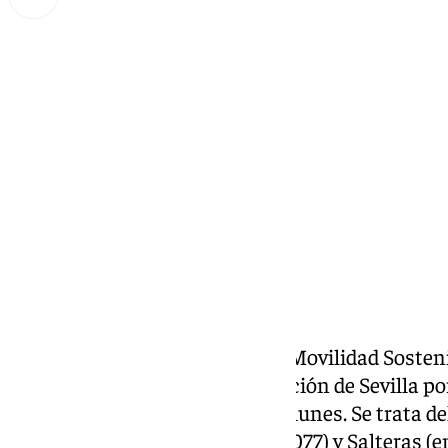
Miguel Alfonso
lunes, 10 marzo 2025, 11:02
Compartir:
El Ministerio de Transportes y Movilidad Sosteni
la segunda ronda de circunvalación de Sevilla po
ha publicado Radio Sevilla este lunes. Se trata d
40, entre Valencina (enlace A-8077) y Salteras (en