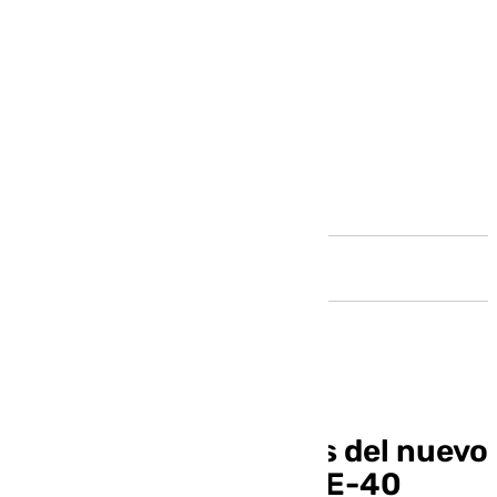
Andalucía
Adjudicadas las obras del nuevo
tramo de la autovía SE-40