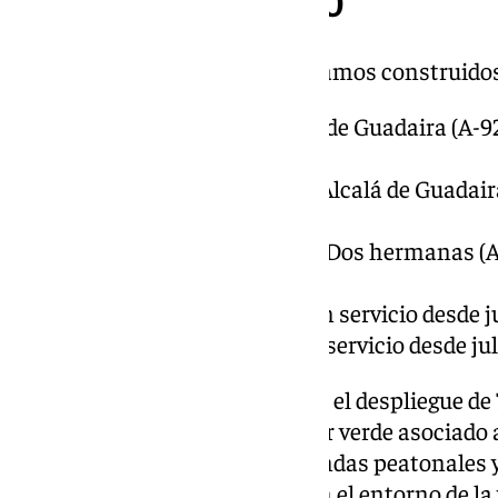
Desarrollo de la SE-40
Esta autovía ya cuenta con 5 tramos construidos 
La Rinconada (A-4) -Alcalá de Guadaira (A-92
noviembre de 2011.
Alcalá de Guadaira (A-92)-Alcalá de Guadaira
desde marzo de 2013.
Alcalá de Guadaira (A-376)-Dos hermanas (A-
diciembre de 2019.
Coria del Río-Almensilla: en servicio desde j
Almensilla-Espartinas: en servicio desde jul
El proyecto del viaducto incluye el despliegue d
superficie forestal en el corredor verde asociado 
construcción un carril bici y sendas peatonales y
movilidad activa y sostenible en el entorno de la