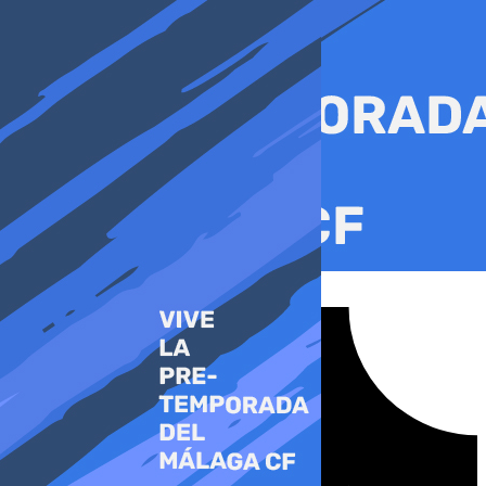
Ir
al
contenido
Tiktok