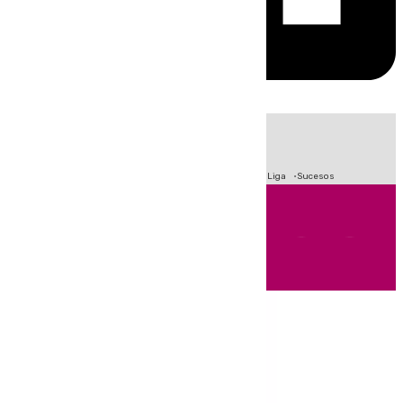
HOY
|
Fútbol
Primera División
Crisis Migratoria en Ceuta
LaLiga
Sucesos
Andalucía