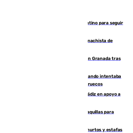
Marruecos, la principal baza de Infantino para seguir
al frente de la FIFA
Pedro Sánchez condena el crimen machista de
Benahavís
Angustioso rescate de una familia en Granada tras
caer su coche por un terraplén
Fallece un joven tras caer al mar cuando intentaba
entrar en parapente a Ceuta desde Marruecos
CIES NO moviliza a la provincia de Cádiz en apoyo a
la respuesta humanitaria de Ceuta
El mercado de Jerez refrigera sus taquillas para
facilitar las compras a sus visitantes
Detenida una pareja por presuntos hurtos y estafas