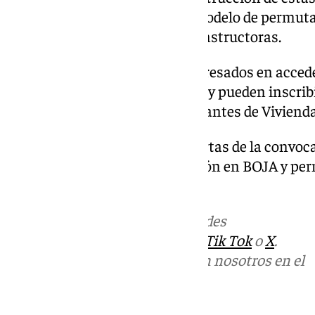
realizará mediante un nuevo modelo de permuta,
atractivo para las empresas constructoras.
Rivas ha recordado que los interesados en accede
empadronados en el
municipio
y pueden inscribi
Registro Municipal de Demandantes de Vivienda
El plazo de presentación de ofertas de la convoca
iniciará a partir de su publicación en BOJA y pe
enero de 2025.
Más noticias de
101TV
en las redes
sociales:
Instagram
,
Facebook
,
Tik Tok
o
X
.
Puedes ponerte en contacto con nosotros en el
correo
informativos@101tv.es