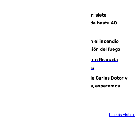
Mundial
Andalucía sigue asfixiada por el calor: siete
provincias, en alerta por temperaturas de hasta 40
grados
Activado el nivel 2 de emergencia en el incendio
forestal de Niebla por la compleja evolución del fuego
Controlado un incendio de rastrojos en Granada
junto a la autovía y al Callejón de Nogales
Juanfran Funes, sobre las lesiones de Carlos Dotor y
Fernando Calero: “Estamos preocupados, esperemos
que no sea nada”
Lo más visto >
Más noticias