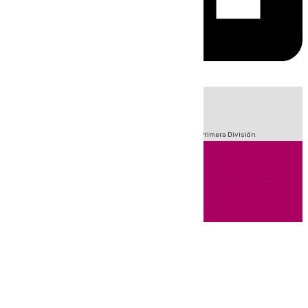
HOY
|
Fútbol
Sucesos
Crisis Migratoria en Ceuta
LaLiga
Primera División
Andalucía