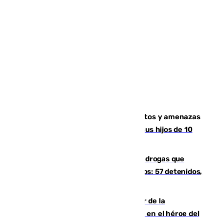
Detenido en Estepona por malos tratos y amenazas
de muerte a su pareja en presencia de sus hijos de 10
años y 11 meses
Desarticulada una red de tráfico de drogas que
introducía la mercancía desde Marruecos: 57 detenidos,
cuatro de ellos en Andalucía
Ferrán Torres, nombrado embajador de la
Comunidad Valenciana tras convertirse en el héroe del