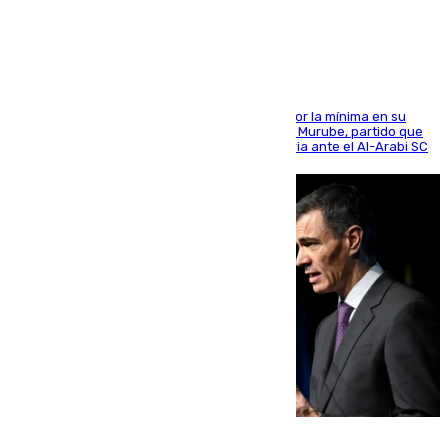
defensa
El cuadro dirigido por Juanfran Funes perdió por la mínima en su
envite contra el conjunto caballa en el Alfonso Murube, partido que
se disputó un día después de su primera victoria ante el Al-Arabi SC