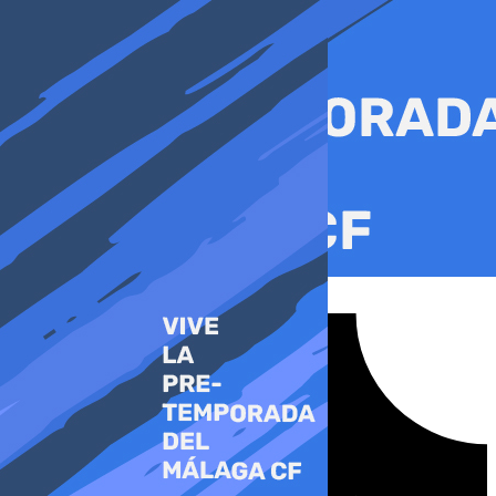
Ir
al
contenido
Tiktok