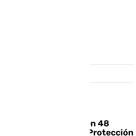
Andalucía
Algarrobo contará con 48
nuevas Viviendas de Protección