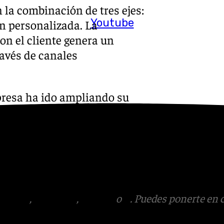
 la combinación de tres ejes:
Youtube
ón personalizada. La
on el cliente genera un
ravés de canales
presa ha ido ampliando su
a provincia de Málaga uno de
las 18 tiendas actuales, la
tención presencial más
iano que operan en la
tagram
,
Facebook
,
Tik Tok
o
X
. Puedes ponerte en 