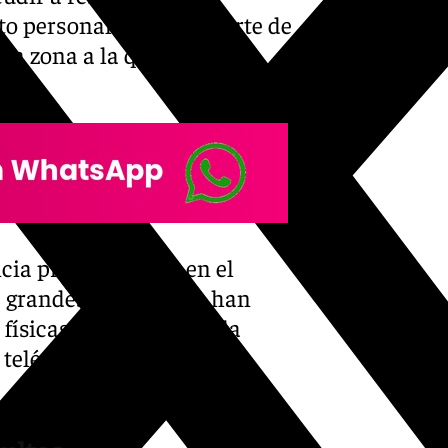
to personalizado por parte de
ma zona a la que prestan
ncia predominante en el
s grandes operadoras han
físicas y centralizado la
 teléfono o chatbots