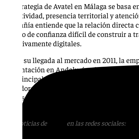
La estrategia de Avatel en Málaga se basa en
conectividad, presencia territorial y atenci
compañía entiende que la relación directa c
vínculo de confianza difícil de construir a t
exclusivamente digitales.
Desde su llegada al mercado en 2011, la em
implantación en Andalucía y ha hecho de l
sus principales mercados de referencia. Con 
operadora dispone de una de las redes de a
densas entre los operadores de tamaño med
región.
Más noticias de
101TV
en las redes sociales:
Ins
correo
informativos@101tv.es