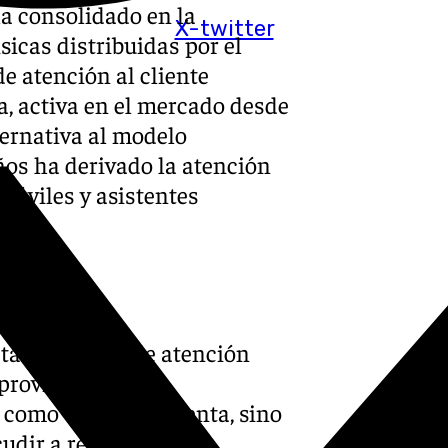
a consolidado en la
X-twitter
sicas distribuidas por el
e atención al cliente
a, activa en el mercado desde
ternativa al modelo
años ha derivado la atención
móviles y asistentes
ta en puntos de atención
 provincia. Estos
como tiendas de venta, sino
udir a resolver dudas,