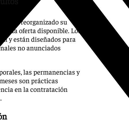
cultos
vatel ha reorganizado su
icar la oferta disponible. Los
vil y están diseñados para
cionales no anunciados
orales, las permanencias y
 meses son prácticas
encia en la contratación
.
ón