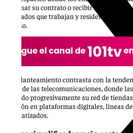
gestionar su contrato o recibir asesoramien
empleados que trabajan y residen en la mis
servicio.
Este planteamiento contrasta con la tende
sector de las telecomunicaciones, donde la
reducido progresivamente su red de tiendas 
atención en plataformas digitales, líneas de
automatizados.