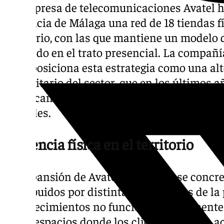
La empresa de telecomunicaciones Avatel h
provincia de Málaga una red de 18 tiendas fí
territorio, con las que mantiene un modelo d
centrado en el trato presencial. La compañí
2011, posiciona esta estrategia como una al
mayoritario del sector, que en los últimos 
hacia canales automatizados, aplicaciones 
virtuales.
Presencia física en el territorio
La expansión de Avatel en Málaga se concre
distribuidos por distintas localidades de la
establecimientos no funcionan únicamente 
como espacios donde los clientes pueden ac