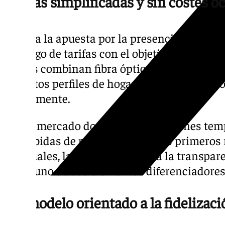
Tarifas simplificadas y sin costes o
Junto a la apuesta por la presencia local, A
catálogo de tarifas con el objetivo de simplif
planes combinan fibra óptica y telefonía mó
distintos perfiles de hogar, sin cargos adi
previamente.
En un mercado donde las promociones temp
las subidas de precio pasados los primeros
habituales, la operadora señala la transpar
como uno de sus elementos diferenciadores
Un modelo orientado a la fidelizaci