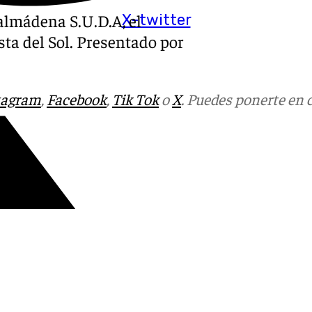
nalmádena S.U.D.A, el
X-twitter
sta del Sol. Presentado por
tagram
,
Facebook
,
Tik Tok
o
X
. Puedes ponerte en 