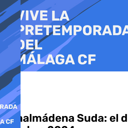
Ir
al
contenido
Benalmádena Suda: el de