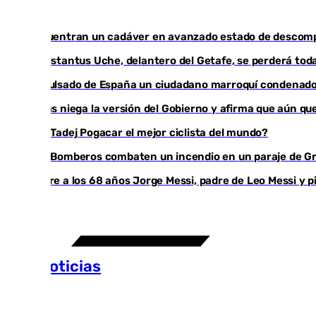
Encuentran un cadáver en avanzado estado de descompos
Christantus Uche, delantero del Getafe, se perderá toda
Expulsado de España un ciudadano marroquí condenado 
Vivas niega la versión del Gobierno y afirma que aún q
¿Es Tadej Pogacar el mejor ciclista del mundo?
Los Bomberos combaten un incendio en un paraje de G
Muere a los 68 años Jorge Messi, padre de Leo Messi y p
Más noticias
Ver más >