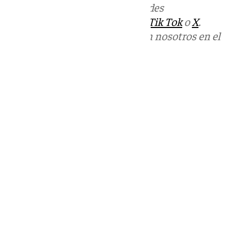
Más noticias de
101TV
en las redes
sociales:
Instagram
,
Facebook
,
Tik Tok
o
X
.
Puedes ponerte en contacto con nosotros en el
correo
informativos@101tv.es
Tags:
Últimas noticias