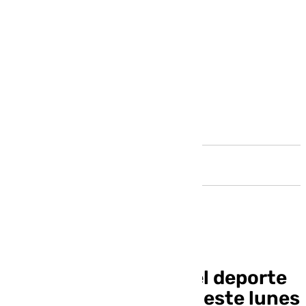
Andalucía
Benalmádena Suda: el deporte
de la Costa del Sol de este lunes