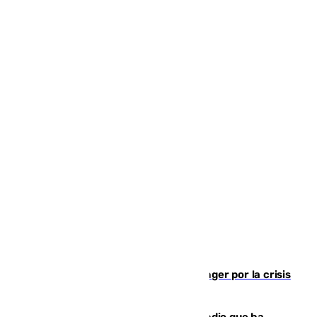
El Barça cancela un amistoso en Tánger por la crisis
en la frontera con Ceuta