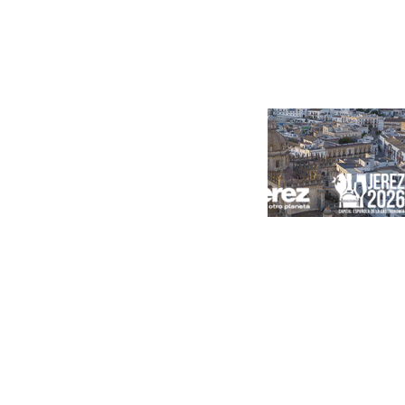
Portada
Andalucía
Sevilla
Málaga
Granada