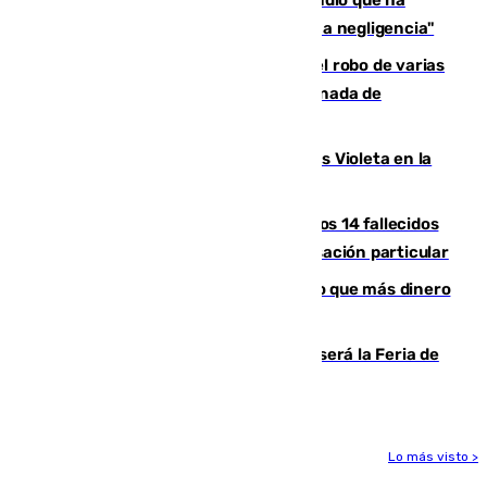
El acalde de Niebla cree que el incendio que ha
afectado a dos aldeas se originó "por una negligencia"
Golpe cofrade en Jaén: investigan el robo de varias
joyas de la Virgen de la Fuensanta Coronada de
Alcaudete
Con Málaga exige duplicar los Puntos Violeta en la
Feria de Málaga
La Justicia ofrece a las familias de los 14 fallecidos
en el incendio de Los Gallardos ser acusación particular
Juanlu Sánchez, el sexto canterano que más dinero
deja en las arcas del Sevilla
Talleres, escape room y música: así será la Feria de
la Juventud Cofrade de Málaga
Lo más visto >