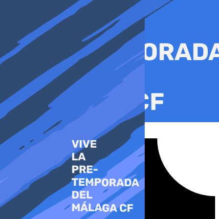
Ir
al
contenido
Tiktok