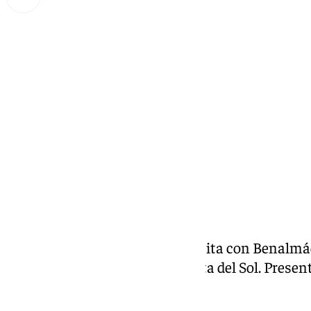
Miguel Alfonso
lunes, 30 septiembre 2024, 21:00
Compartir:
Todos los lunes a las 21.30h tu cita con Benalm
referencia del deporte de la Costa del Sol. Prese
Costa del Sol