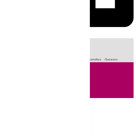
HOY
|
Fútbol
Crisis Migratoria en Ceuta
Primera División
Incendios
Sucesos
Andalucía