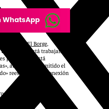
namargosa o
El Borge,
, aunque «se está trabajando
s posible. «Se está
as», aunque, ha admitido el
do» reestablecer la conexión
ructuras-hidricas-de-la-