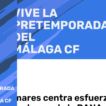
Ir
al
contenido
Comares centra esfuerz