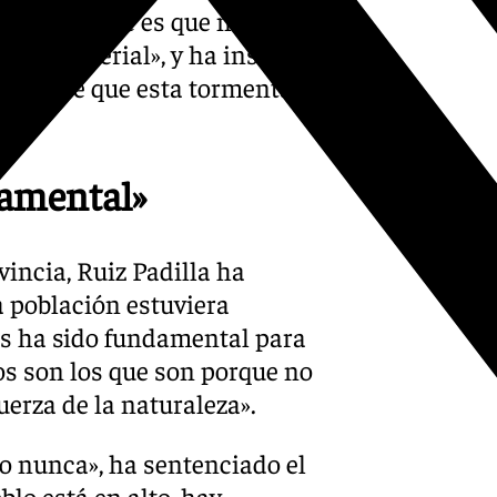
s importante es que no
 lo material», y ha insistido
ía desde que esta tormenta
damental»
vincia, Ruiz Padilla ha
a población estuviera
os ha sido fundamental para
s son los que son porque no
uerza de la naturaleza».
do nunca», ha sentenciado el
blo está en alto, hay