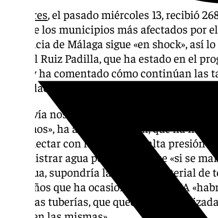
Comares
, el pasado miércoles 13, recibió 26
Uno de los municipios más afectados por el 
provincia de Málaga sigue «en shock», así lo
Miguel Ruiz Padilla, que ha estado en el pro
hora, y ha comentado cómo continúan las ta
localidad.
«Todavía nos encontramos tratando de reest
mínimos», ha afirmado el edil, que ha insist
«reconectar con la tubería de alta presión d
suministrar agua potable», ya que «si se ma
sin agua, supondría la pérdida material de to
los daños que ha ocasionado la DANA «hab
sin unas tuberías, que quedarían inutilizada
la cal en las mismas».