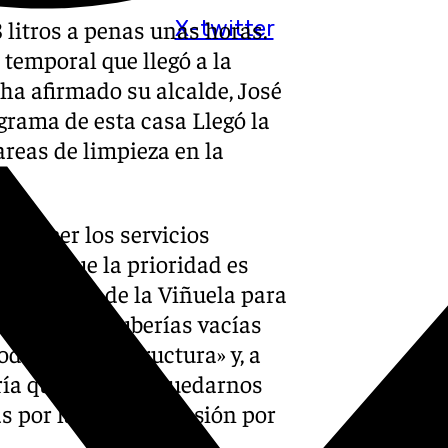
8 litros a penas unas horas.
X-twitter
temporal que llegó a la
 ha afirmado su alcalde, José
grama de esta casa Llegó la
reas de limpieza en la
ablecer los servicios
ido en que la prioridad es
el Pantano de la Viñuela para
ntienen las tuberías vacías
da la infraestructura» y, a
ría que sumarle quedarnos
s por la falta de presión por