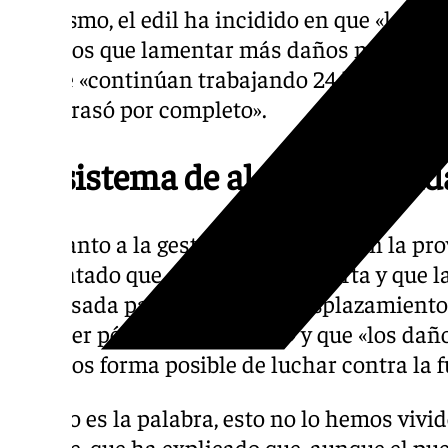
Asimismo, el edil ha incidido en que «lo má
tenemos que lamentar más daños más allá de
en que «continúan trabajando 24 horas al d
nos arrasó por completo».
«El sistema de alerta fue fun
En cuanto a la gestión de la DANA en la pro
comentado que «el sistema de alerta y que l
preavisada para no realizar desplazamient
no tener pérdidas humanas» y que «los daño
tenemos forma posible de luchar contra la f
«Miedo es la palabra, esto no lo hemos vivi
alcalde, que ha explicado que, aunque el pue