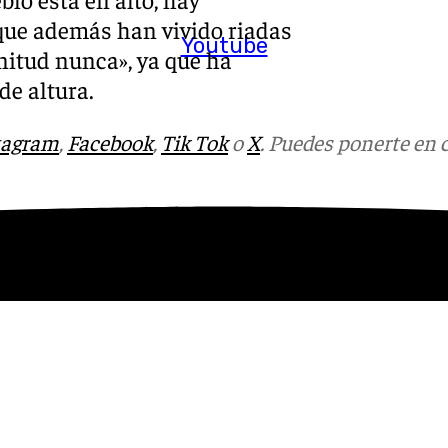
 que además han vivido riadas
Youtube
gnitud nunca», ya que ha
de altura.
tagram
,
Facebook
,
Tik Tok
o
X
. Puedes ponerte en 