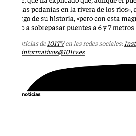
«muchas pedanías en la rivera de los ríos»,
a lo largo de su historia, «pero con esta ma
llegado a sobrepasar puentes a 6 y 7 metros 
Más noticias de
101TV
en las redes sociales:
Ins
correo
informativos@101tv.es
Tags:
Últimas noticias