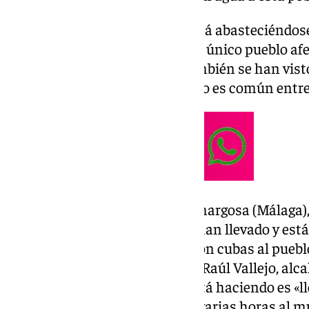
En estos días, la localidad se está abasteciéndo
camiones cuba, aunque no es el único pueblo af
Almáchar, Cútar y Comares también se han vist
medida, ya que el ramal afectado es común entre
«Con todo lo que pasó en Benamargosa (Málaga),
unos tramos de tubería que se han llevado y est
suministrando ahora mismo con cubas al pueblo
dos horas al día», ha asegurado Raúl Vallejo, alca
que ha añadido que lo que se está haciendo es «l
lo que nos traen y suministrar varias horas al 