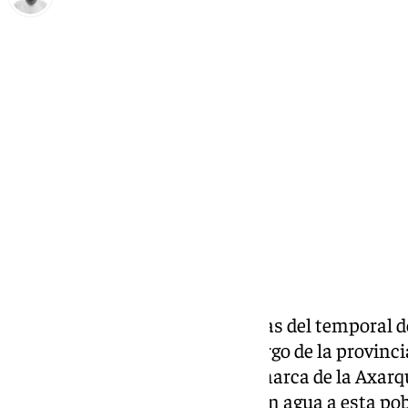
Antonio López
lunes, 18 noviembre 2024, 11:22
Compartir:
Aunque ya han pasado cinco días del temporal 
siguen haciéndose notar
a lo largo de la provinci
municipio malagueño de la comarca de la Axarquí
red de suministro han dejado sin agua a esta po