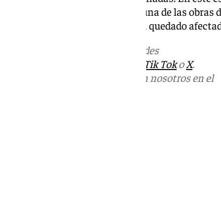
Almáchar, Cútar y Comares es una de las obras 
envergadura, ya que también ha quedado afectad
Más noticias de
101TV
en las redes
sociales:
Instagram
,
Facebook
,
Tik Tok
o
X
.
Puedes ponerte en contacto con nosotros en el
correo
informativos@101tv.es
Tags:
Últimas noticias