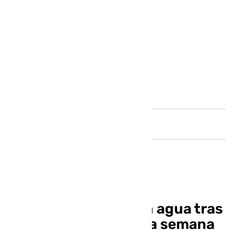
Andalucía
El Borge continúa sin agua tras
la DANA: «Mínimo una semana