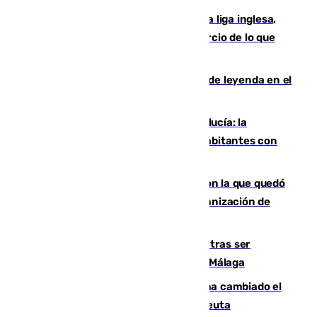
El Boreham Wood, equipo de la quinta liga inglesa,
rechaza una oferta equivalente a un tercio de lo que
vale el club por un jugador
La familia Hernangómez: un legado de leyenda en el
mundo del baloncesto
Nuevo récord de población en Andalucía: la
comunidad supera los 8,7 millones de habitantes con
una alta tasa de extranjeros
Agrede sexualmente a una mujer con la que quedó
por Instagram: dos años prisión e indemnización de
9.000 euros
Un turista de 17 años, hospitalizado tras ser
atropellado a propósito en el Centro de Málaga
De bocadillos a lentejas y pollo: así ha cambiado el
menú de los militares desplegados en Ceuta