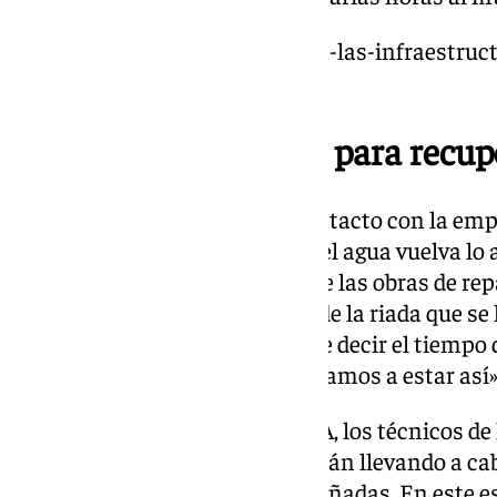
https://www.101tv.es/danos-en-las-infraestruct
tras-la-dana/
Mínimo una semana para recupe
Vallejo sostiene que está en contacto con la em
que están trabajando para que el agua vuelva lo 
aunque reconoce la dificultad de las obras de re
Benamargosa ha sido tan grande la riada que se
tubería y no saben seguramente decir el tiempo q
menos, una semana, mínimo, vamos a estar así»,
Desde que se produjese la DANA, los técnicos de
Saneamiento de la Axarquía están llevando a cab
las infraestructuras hídricas dañadas. En este es