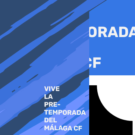
Ir
al
contenido
Tiktok