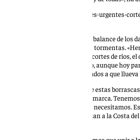
https://www.101tv.es/soluciones-urgentes-cort
alcaldes-serrania/
La alcaldesa, además, ha hecho balance de los d
malagueño debido a las últimas tormentas. «He
incidencias, nada grave, pero sí cortes de ríos, 
caídas de árboles. Llueve mucho, aunque hoy p
tregua. No estamos acostumbrados a que llueva 
«El problema más grave durante estas borrascas h
carretera que afecta a toda la comarca. Tenem
son las que queremos ni las que necesitamos. E
familias que cada día se desplazan a la Costa del
aumentado el doble», ha dicho.
También ha señalado que «tenemos que unir a l