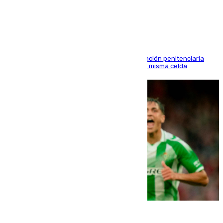
en Morón
El alto tribunal avala también que la Administración penitenciaria
indemnice a la familia por fallar al asignarles la misma celda
06.08.2026