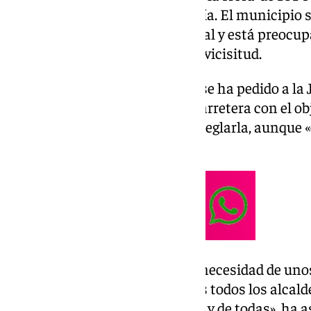
últimas novedades sobre esta vía. El municipio 
de emergencia la obra de este vial y está preoc
económico» que va a tener esta vicisitud.
La regidora ha confirmado que se ha pedido a la
de emergencia la obra de esta carretera con el obj
se tarde la menos posible en arreglarla, aunque
porque no para de llover».
«La Junta nos ha trasladado la necesidad de uno
actuaciones. Ayer nos reunimos todos los alcalde
arreglo urgente de esa carretera y de todas», ha