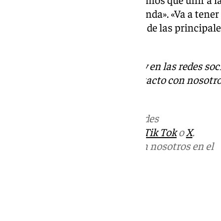
suministran a la Serranía de Ronda». «Va a ten
Y no digo nada del turismo, una de las principal
ha añadido.
Descubre más noticias de 101Tv en las redes soc
Tok
o
X
. Puedes ponerte en contacto con nosotro
informativos@101tv.es
Más noticias de
101TV
en las redes
sociales:
Instagram
,
Facebook
,
Tik Tok
o
X
.
Puedes ponerte en contacto con nosotros en el
correo
informativos@101tv.es
Tags:
Últimas noticias