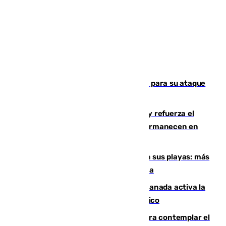
El Real Madrid ficha a Yan Diomande para su ataque
por 125 millones
El Gobierno instala duchas y baños y refuerza el
CETI para los miles de migrantes que permanecen en
Ceuta
Málaga corta la venta ambulante en sus playas: más
de 180 multas de la Policía por este tema
Un incendio junto a la autovía en Granada activa la
fase operativa 1 y obliga a cortar el tráfico
Iberia organiza un vuelo especial para contemplar el