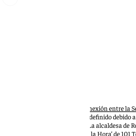
Lynx Devs
miércoles, 12 marzo 2025, 11:06
Compartir:
La
carretera A-397, principal conexión entre la S
Sol
, sigue cortada por tiempo indefinido debido 
temporal de esos últimos días. La alcaldesa de R
ha estado en el programa ‘Llegó la Hora’ de 101 T