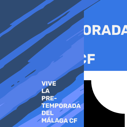
Ir
al
contenido
Tiktok