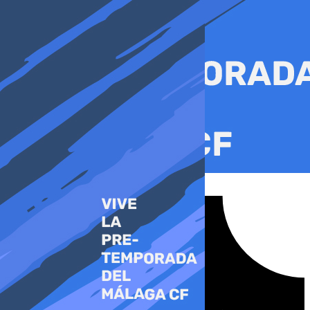
Ir
al
contenido
Tiktok