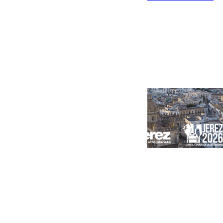
una máquina transformadora de 630 kVA
Portada
Andalucía
Sevilla
Málaga