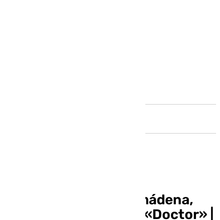
Andalucía
El Escaparate Benalmádena,
Hoy Gustavo Bohbot «Doctor» |