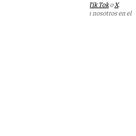
sociales:
Instagram
,
Facebook
,
Tik Tok
o
X
.
Puedes ponerte en contacto con nosotros en el
correo
informativos@101tv.es
Tags:
El Escaparate
Últimas noticias