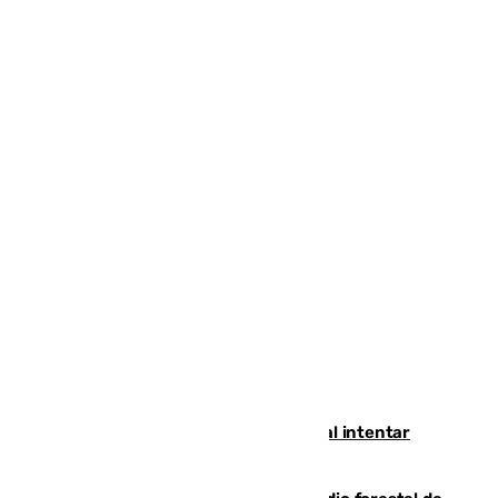
Ceuta suma 82 fallecidos en el mar al intentar
cruzar la frontera española