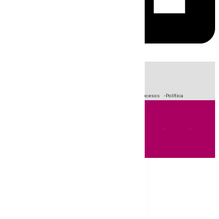
HOY
|
Fútbol
Crisis Migratoria en Ceuta
Primera División
Sucesos
Política
Andalucía