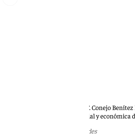
Miguel Alfonso
martes, 10 septiembre 2024, 20:37
Compartir:
El Escaparate, presentado por F. Conejo Beníte
10 septiembre 2024 La vida social y económica 
Más noticias de
101TV
en las redes