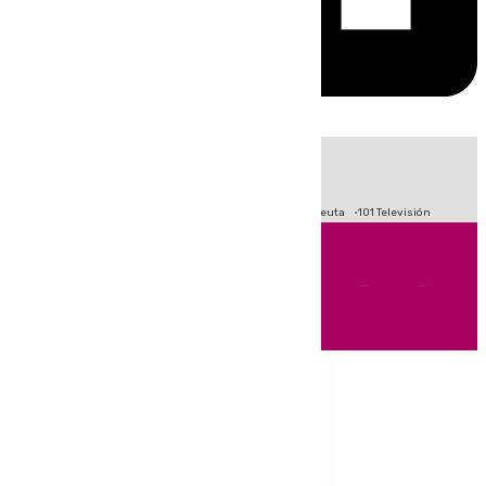
HOY
|
Fútbol
Primera División
LaLiga
Crisis Migratoria en Ceuta
101 Televisión
Andalucía