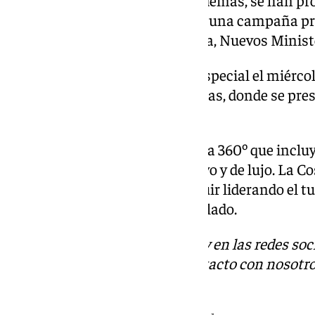
600 profesionales del sector. Además, se han 
presentaciones profesionales y una campaña pr
icónicas de Madrid como Atocha, Nuevos Ministe
El plato fuerte será un evento especial el miérco
en la Plaza de Toros de Las Ventas, donde se pre
campaña al sector turístico.
«Llegamos a Fitur con una oferta 360º que incluye
interior, gastronómico, deportivo y de lujo. La Co
completo y preparado para seguir liderando el t
internacional», ha concluido Salado.
Descubre más noticias de 101Tv en las redes soc
Tok
o
X
. Puedes ponerte en contacto con nosotro
informativos@101tv.es