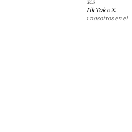
Más noticias de
101TV
en las redes
sociales:
Instagram
,
Facebook
,
Tik Tok
o
X
.
Puedes ponerte en contacto con nosotros en el
correo
informativos@101tv.es
Tags:
Últimas noticias