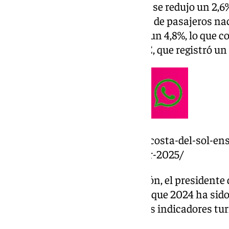
El impacto económico también se redujo un 2,6%,
de euros. Sin embargo, las cifras de pasajeros na
Málaga-Costa del Sol crecieron un 4,8%, lo que 
disminución de llegadas en AVE, que registró un 
https://www.101tv.es/turismo-costa-del-sol-ens
trabajadores-del-sector-en-fitur-2025/
A pesar de esta ligera contracción, el presidente
Francisco Salado, ha destacado que 2024 ha sido 
para la Costa del Sol en todos los indicadores tur