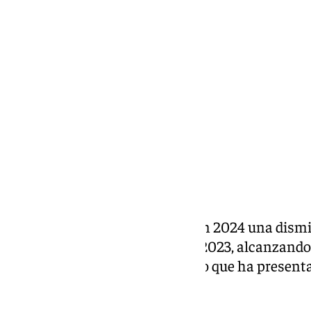
Elena Lozano
miércoles, 15 enero 2025, 13:37
Compartir:
La Costa del Sol
ha registrado en 2024 una dismi
turistas nacionales respecto a 2023, alcanzando 
balance nacional del último año que ha presen
miércoles.