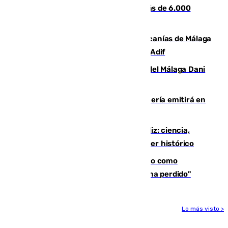
en Málaga tras ser descubiertos con más de 6.000
euros
Retrasos y cancelaciones en el Cercanías de Málaga
por una avería en la infraestructura de Adif
Isco, la nueva mascota del jugador del Málaga Dani
Lorenzo
El observatorio de Calar Alto de Almería emitirá en
directo el eclipse solar del 12 de agosto
El «Trío de Eclipses» arranca en Cádiz: ciencia,
naturaleza y seguridad ante un atardecer histórico
Noruega pide la dimisión de Infantino como
presidente de la FIFA: "La confianza se ha perdido"
Lo más visto >