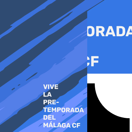
Ir
al
contenido
Tiktok