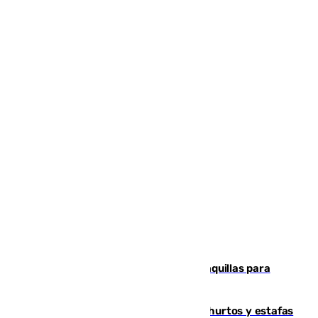
El mercado de Jerez refrigera sus taquillas para
facilitar las compras a sus visitantes
Detenida una pareja por presuntos hurtos y estafas