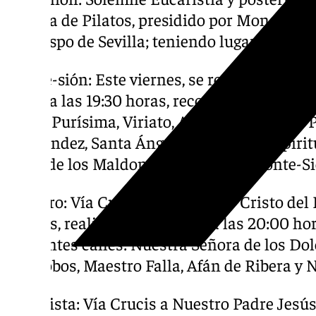
la Casa de Pilatos, presidido por Monseñor
arzobispo de Sevilla; teniendo lugar este vie
Monte-sión: Este viernes, se realiza el vía c
Salud a las 19:30 horas, recorriendo las sigu
María Purísima, Viriato, Amparo, plaza del 
Hernández, Santa Ángela de la Cruz, Espíritu
plaza de los Maldonados, plaza de Monte-Sió
El Cerro: Vía Crucis al Santísimo Cristo d
viernes, realizando su salida a las 20:00 ho
siguientes calles: Nuestra Señora de los D
Villalobos, Maestro Falla, Afán de Ribera y N
Bellavista: Vía Crucis a Nuestro Padre Jesú