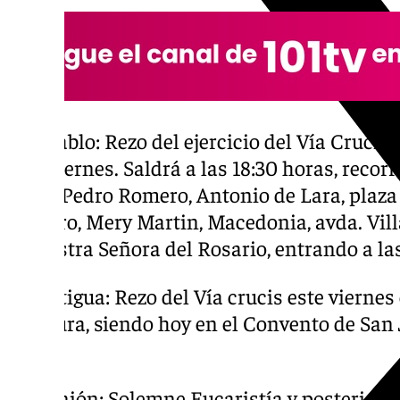
San Pablo: Rezo del ejercicio del Vía Crucis
este viernes. Saldrá a las 18:30 horas, recorr
Avda. Pedro Romero, Antonio de Lara, plaza
Romero, Mery Martin, Macedonia, avda. Vill
y Nuestra Señora del Rosario, entrando a la
La Antigua: Rezo del Vía crucis este viernes
clausura, siendo hoy en el Convento de San 
horas.
Pía Unión: Solemne Eucaristía y posterior ví