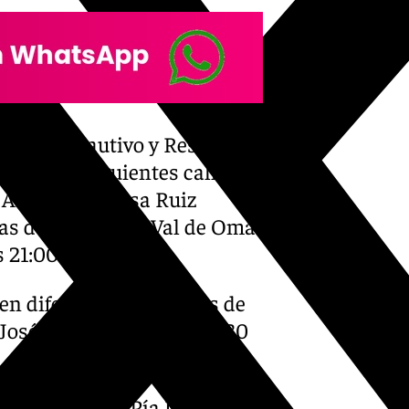
 al Señor Cautivo y Rescatado
iendo las siguientes calles:
 Amanecer, Elisa Ruiz
as de Cuba, José Val de Omar
s 21:00 horas.
 en diferentes conventos de
José del Carmen a las 18:30
a crucis de la Pía Unión, en