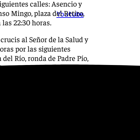
iguientes calles: Asencio y
onso Mingo, plaza del Retiro,
Youtube
 las 22:30 horas.
 crucis al Señor de la Salud y
oras por las siguientes
 del Río, ronda de Padre Pío,
 Fuentes de Andalucía,
la, Castillo de las Guardas y
ntísimo Cristo de la
as por las siguientes calles:
a de Molviedro, Castelar
lbao y Carlos Cañal, entrando