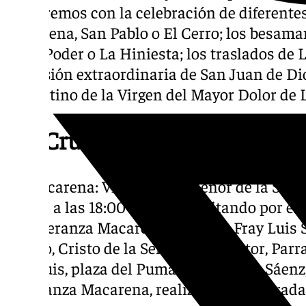
contaremos con la celebración de diferentes
Macarena, San Pablo o El Cerro; los besaman
Gran Poder o La Hiniesta; los traslados de La
procesión extraordinaria de San Juan de Dio
vespertino de la Virgen del Mayor Dolor de 
Vía Crucis
La Macarena: Vía Crucis al Señor de la Sent
Saldrá a las 18:00 horas, transitando por el 
la Esperanza Macarena, Bécquer, Fray Luis S
Susillo, Cristo de la Sentencia, Relator, Parr
San Luis, plaza del Pumarejo, Aniceto Sáenz
Esperanza Macarena, realizando su entrada 