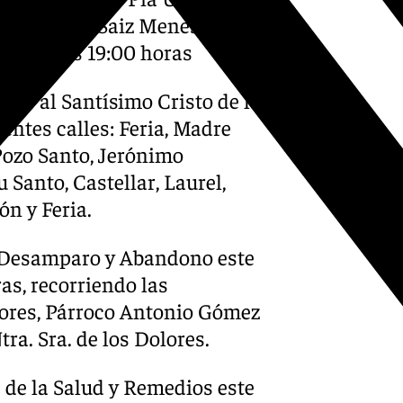
 José Ángel Saiz Meneses,
rnes a las 19:00 horas
rucis al Santísimo Cristo de la
ientes calles: Feria, Madre
Pozo Santo, Jerónimo
 Santo, Castellar, Laurel,
n y Feria.
el Desamparo y Abandono este
ras, recorriendo las
olores, Párroco Antonio Gómez
tra. Sra. de los Dolores.
s de la Salud y Remedios este