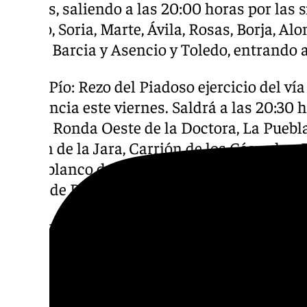
viernes, saliendo a las 20:00 horas por las s
Toledo, Soria, Marte, Ávila, Rosas, Borja, Al
Roque Barcia y Asencio y Toledo, entrando a
Padre Pío: Rezo del Piadoso ejercicio del vía
Clemencia este viernes. Saldrá a las 20:30 h
calles: Ronda Oeste de la Doctora, La Puebla
Martín de la Jara, Carrión de los Céspedes,
Castilblanco de los Arroyos, Puebla de Cazal
ronda de Padre Pío.
San Buenaventura: Rezo del vía crucis al Sa
Salvación este sábado. Saldrá a las 19:45 hor
Carlos Cañal, Zaragoza, Doña Guiomar, plaz
Gamazo, Zaragoza, Badajoz, plaza Nueva, Bi