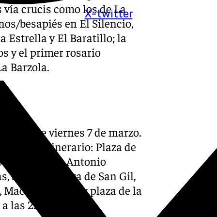
 vía crucis como los de La
X-twitter
os/besapiés en El Silencio,
 Estrella y El Baratillo; la
s y el primer rosario
La Barzola.
encia este viernes 7 de marzo.
siguiente itinerario: Plaza de
otelo, Torres, Antonio
as, Sagunto, plaza de San Gil,
, Macarena, Arco y plaza de la
a las 22:00 horas.