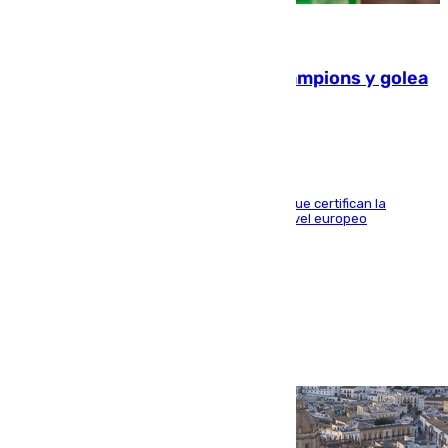
06.08.2026
El Betis supera el examen de Champions y golea
al Arsenal en Dublín (1-3)
Riquelme, Deossa y Fornals firman los tantos que certifican la
superioridad bética ante un rival de máximo nivel europeo