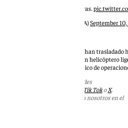
Foto tomada a las 13:04 horas.
pic.twitter.
— INFOCA (@Plan_INFOCA)
September 10,
Para las labores de extinción se han trasladado
dos aviones de carga en tierra, un helicóptero l
de bomberos forestales, un técnico de operacio
Más noticias de
101TV
en las redes
sociales:
Instagram
,
Facebook
,
Tik Tok
o
X
.
Puedes ponerte en contacto con nosotros en el
correo
informativos@101tv.es
Tags: