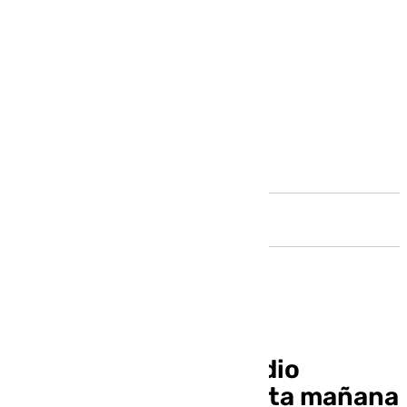
Andalucía
Estabilizado el incendio
forestal declarado esta mañana