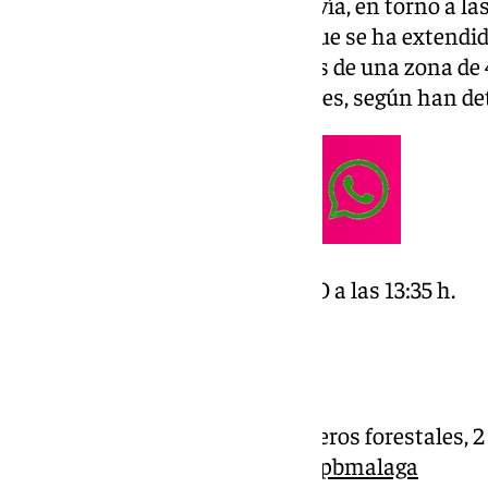
Ha sido precisamente por esta vía, en torno a la
conocer el inicio del incendio, que se ha extendid
quedando a tan solo 200 metros de una zona de 4
pueblo, en la zona de Los Peñones, según han det
#IFPeriana
, ESTABILIZADO a las 13:35 h.
MEDIOS ACTUALIZADOS:
1 ligero , 1 pesado
1 autobomba
‍ 2 Bricas, 2 grupos de bomberos forestales, 
Colaboran unidades del
@cpbmalaga