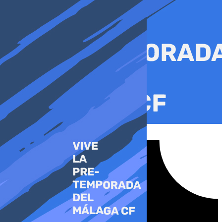
Ir
al
contenido
Tiktok