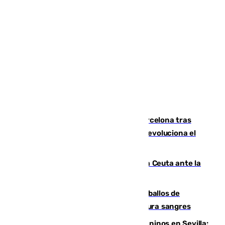
Rodrigo negocia su fichaje por el Barcelona tras
romper negociaciones con el Madrid y revoluciona el
mercado
El Rey traslada a Vivas su respaldo a Ceuta ante la
crisis migratoria
El primer ciclo de las carreras de caballos de
Sanlúcar arranca este sábado con 27 pura sangres
Continúan los cierres de parques caninos en Sevilla: