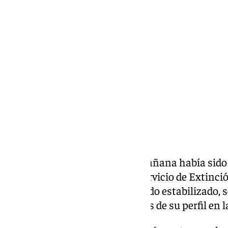
Miguel Alfonso
martes, 10 septiembre 2024, 12:25
Compartir:
El incendio forestal que esta mañana había sido
malagueño de Periana por el Servicio de Extinci
Andalucía, Plan Infoca, ya ha sido estabilizado
escasos minutos Infoca a través de su perfil en la 