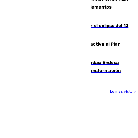
se detectan alimentos que contienen elementos
peligrosos
Estos son los mejores sitios para ver el eclipse del 12
de agosto en la provincia de Málaga
Otro incendio en Granada: el fuego activa al Plan
Infoca en Pinos Puente
Más potencia para las Tres Mil Viviendas: Endesa
pone en marcha un nuevo centro de transformación
Lo más visto >
Más noticias
Ver más >