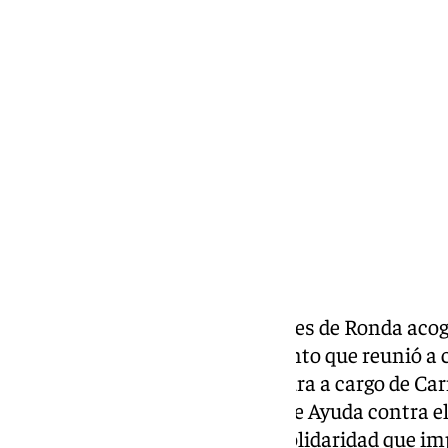
Lynx Devs
domingo, 10 noviembre 2024, 11:42
Compartir:
Ayer por la noche, el Hotel Abades de Ronda acog
Cena Benéfica de Ayuca, un evento que reunió a 
y contó con una emotiva apertura a cargo de Car
Asociación Ayuca (Asociación de Ayuda contra el
Carmen destacó el valor de la solidaridad que im