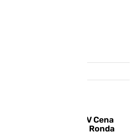
Andalucía
Éxito rotundo en la XV Cena
Benéfica de Ayuca en Ronda