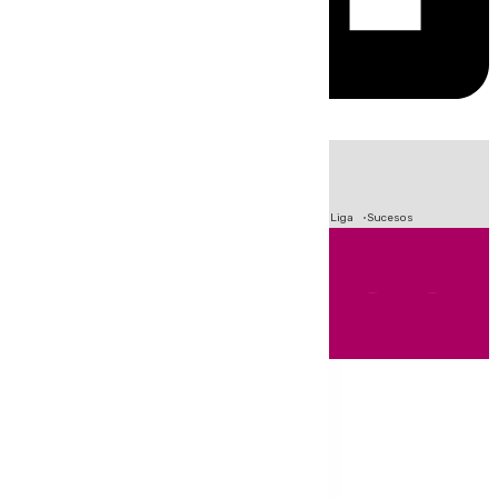
HOY
|
Fútbol
Primera División
Crisis Migratoria en Ceuta
LaLiga
Sucesos
Andalucía