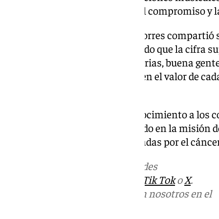
festivo y emotivo, subrayando el compromiso y l
Durante su discurso, Carmen Torres compartió s
asistentes de este año, resaltando que la cifra s
organización. «310 almas solidarias, buena gente 
emocionada, haciendo énfasis en el valor de cad
apoya esta causa.
La cena concluyó con un reconocimiento a los co
la esperanza de seguir avanzando en la misión d
esperanza a las personas afectadas por el cáncer
Más noticias de
101TV
en las redes
sociales:
Instagram
,
Facebook
,
Tik Tok
o
X
.
Puedes ponerte en contacto con nosotros en el
correo
informativos@101tv.es