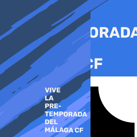
Ir
al
contenido
Tiktok