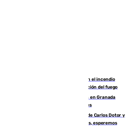
Activado el nivel 2 de emergencia en el incendio
forestal de Niebla por la compleja evolución del fuego
Controlado un incendio de rastrojos en Granada
junto a la autovía y al Callejón de Nogales
Juanfran Funes, sobre las lesiones de Carlos Dotor y
Fernando Calero: “Estamos preocupados, esperemos
que no sea nada”