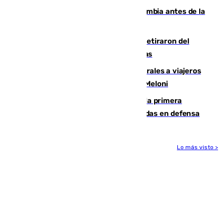
Felipe VI refuerza los lazos con Colombia antes de la
llegada del nuevo presidente
Fernando Calero y Carlos Dotor se retiraron del
encuentro contra el Ceuta con molestias
España restablece controles temporales a viajeros
procedentes de Italia como repuesta a Meloni
El Málaga cae ante el Ceuta y suma la primera
derrota de la pretemporada dejando dudas en defensa
Lo más visto >
Más noticias
Ver más >