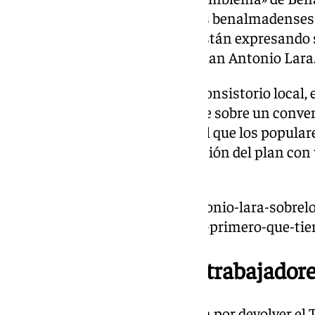
emocionados, como lo están los benalmadenses 
malagueños y andaluces, que están expresando s
volverá a abrir”, ha destacado Juan Antonio Lara
Tal y como informan desde el Consistorio local, 
vida al Tivoli deberá sustentarse sobre un conve
de la aprobación del Pleno -en el que los popula
que culminará con una innovación del plan con 
PGOU.
https://www.101tv.es/juan-antonio-lara-sobre
empresa-esta-advertida-que-lo-primero-que-tien
Compromiso con los trabajador
A lo largo de estos años, la lucha por devolver el 