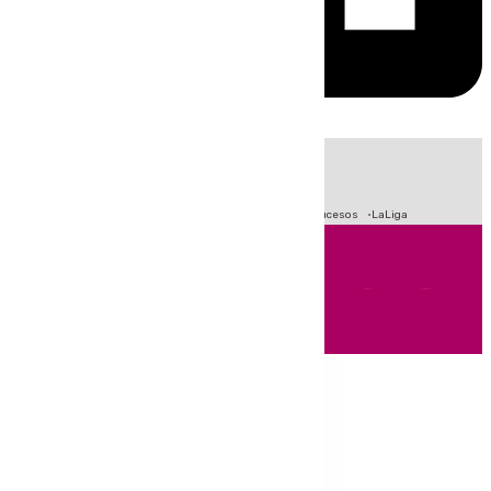
HOY
|
Fútbol
Primera División
Crisis Migratoria en Ceuta
Sucesos
LaLiga
Andalucía