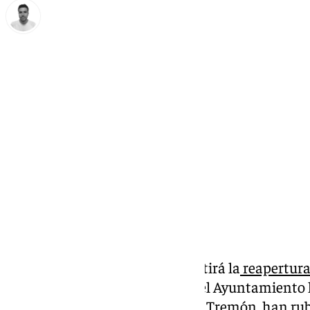
Antonio López
viernes, 21 febrero 2025, 15:48
Compartir:
Firmado el protocolo que permitirá la
reapertura 
Benalmádena
. Este viernes 21, el Ayuntamiento 
parque de atracciones, el Grupo Tremón, han rub