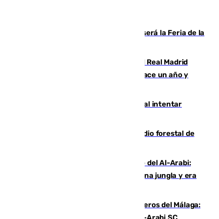
Talleres, escape room y música: así será la Feria de la
Juventud Cofrade de Málaga
El fichaje más caro de la historia del Real Madrid
costaba 105 millones de euros menos hace un año y
jugaba en Leganés
Ceuta suma 82 fallecidos en el mar al intentar
cruzar la frontera española
Huelva eleva a emergencia el incendio forestal de
Niebla
Juanfran Funes, sobre el duro juego del Al-Arabi:
“Por momentos nos hemos metido en una jungla y era
hasta peligroso”
Ya se han estrenado los tres delanteros del Málaga:
Eneko Jauregui, bigoleador contra el Al-Arabi SC