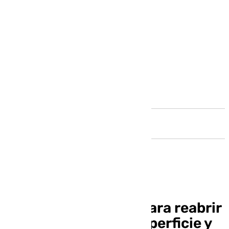
Andalucía
Firmado el acuerdo para reabrir
Tivoli: ampliará su superficie y