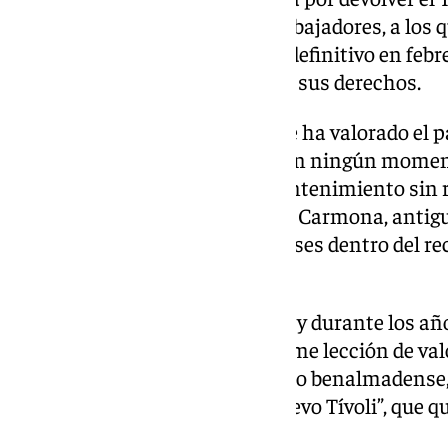
encarnada por sus antiguos trabajadores, a los q
dictaminó el despido colectivo definitivo en feb
manifestaciones por mantener sus derechos.
En su comparecencia, el alcalde ha valorado el p
no han abandonado el parque en ningún momen
cuatro años velando por su mantenimiento sin r
ejemplo es el de Juan Francisco Carmona, antigu
estos, que ha vivido durante meses dentro del rec
curiosos y del paso del tiempo.
“Siempre han estado a la altura y durante los añ
cerrado nos han dado una enorme lección de val
representante del Ayuntamiento benalmadense,
“volverán a formar parte del nuevo Tívoli”, que q
España».