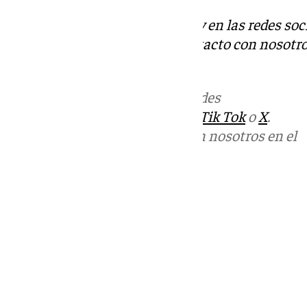
Descubre más noticias de 101Tv en las redes soc
Tok
o
X
. Puedes ponerte en contacto con nosotro
informativos@101tv.es
Más noticias de
101TV
en las redes
sociales:
Instagram
,
Facebook
,
Tik Tok
o
X
.
Puedes ponerte en contacto con nosotros en el
correo
informativos@101tv.es
Tags:
Últimas noticias