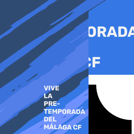
Ir
al
contenido
Tiktok