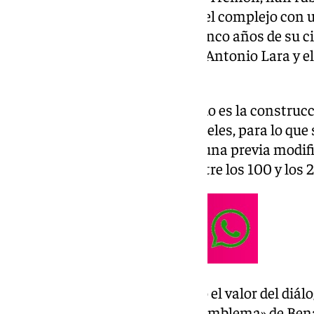
para desbloquear la situación del complejo con 
reabrirá sus puertas tras casi cinco años de su ci
comandado por el alcalde Juan Antonio Lara y el
Andrés Gilabert.
La principal novedad del acuerdo es la construcc
posibilidad de construir dos hoteles, para lo que 
del parque de atracciones -con una previa modif
y se destinará una inversión entre los 100 y los 
El alcalde popular ha destacado el valor del diálo
este acuerdo que recupera un «emblema» de Be