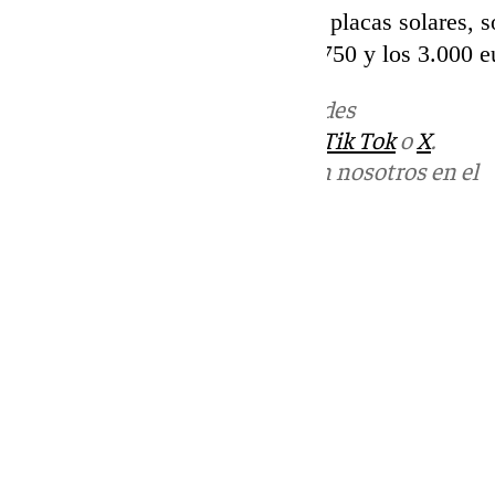
esta que regula la instalación de placas solares, s
Las sanciones oscilan entre los 750 y los 3.000 e
Más noticias de
101TV
en las redes
sociales:
Instagram
,
Facebook
,
Tik Tok
o
X
.
Puedes ponerte en contacto con nosotros en el
correo
informativos@101tv.es
Tags:
Últimas noticias