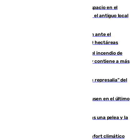
Las marca internacionales ganan espacio en el
Centro de Málaga: La Tagliatella abre en el antiguo local
de Vox Sports Bar
Moreno pide extremar la precaución ante el
incendio de Niebla, que supera las 4.000 hectáreas
340 personas más desalojadas por el incendio de
Niebla, que mantiene a 410 evacuadas y contiene a más
de 500 efectivos trabajando
Italia responde ante las "medidas de represalia" del
Gobierno de Sánchez
El Sevilla se desinfla ante el Leverkusen en el último
ensayo (1-2)
Tensión en la prisión de Alhaurín tras una pelea y la
incautación de un punzón
Málaga contabiliza 148 zonas de confort climático