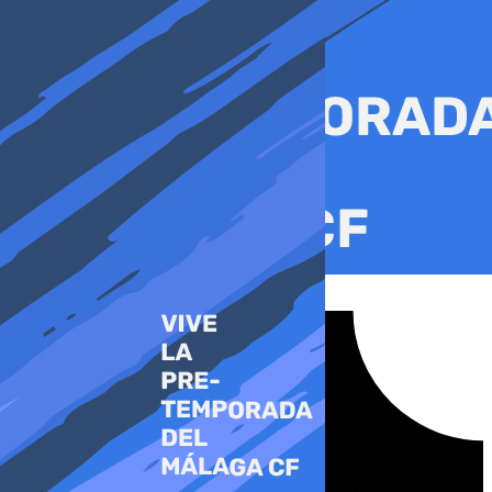
Ir
al
contenido
Tiktok