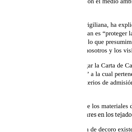
infraestructuras para contribuir con el medio am
limpia.
Alejandro Herrero, alcalde de Frigiliana, ha exp
reciente aprobación, lo que buscan es “proteger la
de lo que nosotros vivimos y de lo que presumim
mantenerla “es primordial para nosotros y los vis
El primer edil, nos ha hecho llegar la Carta de C
Pueblos más Bonitos de España”
a la cual perte
Axarquía
, y nos remite a sus criterios de admisió
siguient
e:
Armonía y homogeneidad de los materiales de
No presencia de placas solares en los tejado
Y es por ello, que a la ordenanza de decoro exist