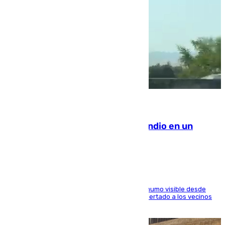
08.08.2026
Los Bomberos combaten un incendio en un
paraje de Granada
El fuego ha levantado una densa columna de humo visible desde
distintos puntos del Área Metropolitana y ha alertado a los vecinos
de la capital