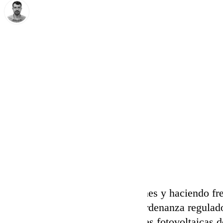
Carlos Rico
martes, 10 septiembre 2024, 15:27
Compartir:
Un trabajo de meses con gestiones y haciendo fre
dado como resultado la nueva ordenanza regulado
ejecución de instalaciones solares fotovoltaicas 