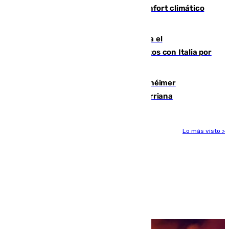
Málaga contabiliza 148 zonas de confort climático
para enfrentar las altas temperaturas
Marlaska notifica a la Unión Europea el
restablecimiento de controles fronterizos con Italia por
vía aérea y marítima
Hallan sin vida al granadino con Alzhéimer
desaparecido hace una semana en Churriana
Lo más visto >
Más noticias
Ver más >