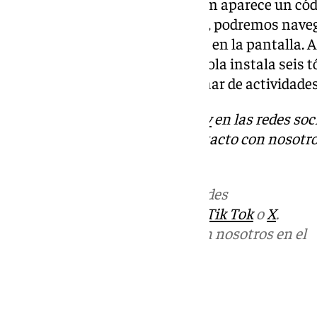
sencillo. En la pantalla del tótem aparece un cód
con la cámara de nuestro móvil, podremos nave
ver todo lo que va a apareciendo en la pantalla. 
ha concluido González. Fuengirola instala seis t
puntos de la ciudad para informar de actividades
Descubre más noticias de
101Tv
en las redes soc
Tok
o
X
. Puedes ponerte en contacto con nosotro
informativos@101tv.es
.
Más noticias de
101TV
en las redes
sociales:
Instagram
,
Facebook
,
Tik Tok
o
X
.
Puedes ponerte en contacto con nosotros en el
correo
informativos@101tv.es
Tags: