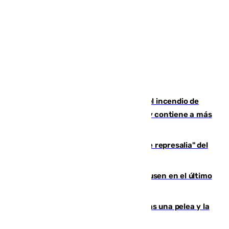
340 personas más desalojadas por el incendio de
Niebla, que mantiene a 410 evacuadas y contiene a más
de 500 efectivos
Italia responde ante las "medidas de represalia" del
Gobierno de Sánchez
El Sevilla se desinfla ante el Leverkusen en el último
ensayo (1-2)
Tensión en la prisión de Alhaurín tras una pelea y la
incautación de un punzón