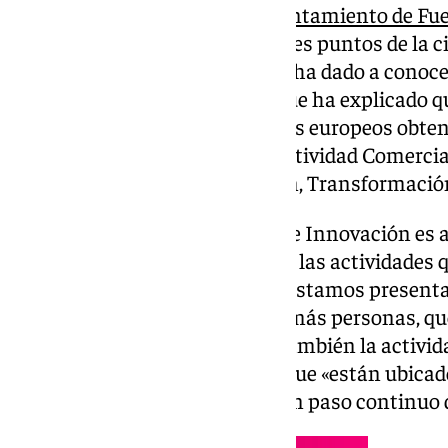
informar de actividades. El
Ayuntamiento de Fue
tótems interactivos en diferentes puntos de la c
actividades municipales. Así lo ha dado a conoce
Innovación, Isabel González, que ha explicado qu
impulsada a través de los fondos europeos obten
para el Fortalecimiento de la Actividad Comercia
marco del Plan de Recuperación, Transformación
«Uno de los objetivos del Área de Innovación es 
ciudadanos e informar de todas las actividades q
Estos tótems interactivos que estamos present
información más para llegar a más personas, que
también y con ello dinamizar también la activida
explicado González, al tiempo que «están ubicad
estratégicamente, que tienen un paso continuo d