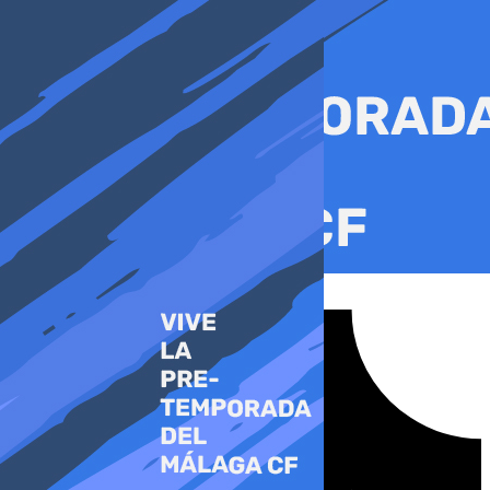
Ir
al
contenido
Tiktok