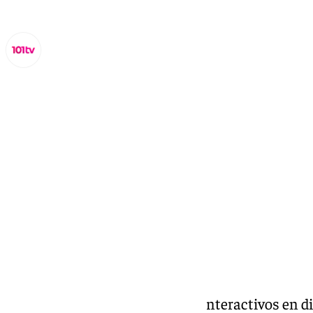
Lynx Devs
jueves, 13 marzo 2025, 10:20
Compartir:
Fuengirola instala seis tótems interactivos en d