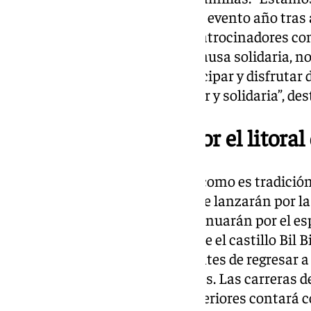
acogida que sigue teniendo este evento año tras
inscripciones y cómo nuevos patrocinadores co
Costa del Sol se suman a esta causa solidaria, n
animar a todo el mundo a participar y disfrutar d
deportiva, sino también familiar y solidaria”, de
Un recorrido único por el litor
El punto de salida y meta será, como es tradición
desde donde los participantes se lanzarán por la
de la Media Maratón (21K) continuarán por el e
Benalmádena, recorriendo desde el castillo Bil B
completando allí dos vueltas antes de regresar a 
hasta la rotonda de los Elefantes. Las carreras 
trayecto, que como en años anteriores contará 