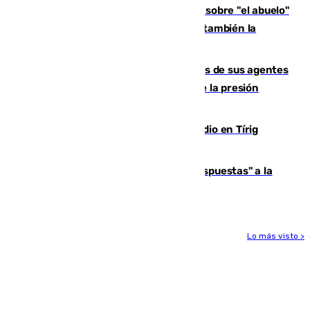
El reportaje en The New York Times sobre "el abuelo"
Paco de la Torre: "Transformó Málaga, ¿también la
arruinó?"
La Guardia Civil cancela los permisos de sus agentes
de Ceuta y Melilla ante el incremento de la presión
migratoria
Los vecinos evacuados por el incendio en Tírig
(Castellón) pueden volver a sus casas
Más de 15.000 ceutíes reclaman "respuestas" a la
crisis migratoria
Lo más visto >
Más noticias