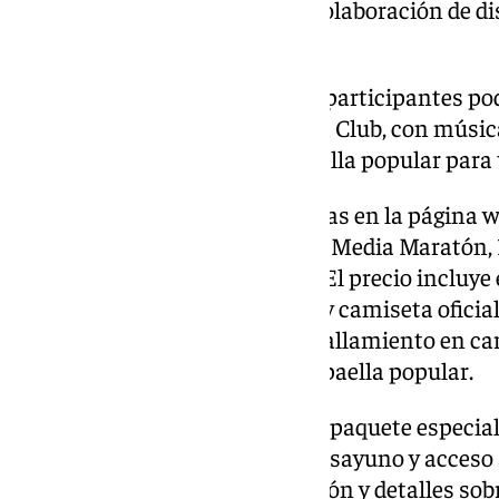
grupos musicales gracias a la colaboración de d
de la zona.
Al finalizar la prueba, todos los participantes po
carrera en Holiday World Beach Club, con música
actividades infantiles y una paella popular para 
Las inscripciones siguen abiertas en la página 
de inscripción es de 20€ para la Media Maratón, 
de 10K y 5K y 7€ para los niños. El precio incluye 
cronometraje, seguro, mochila y camiseta oficiale
Media Maratón, así como avituallamiento en carr
post carrera y, por supuesto, la paella popular.
Holiday World Resort ofrece un paquete especial 
inscripción, alojamiento con desayuno y acceso al
noviembre. Para más información y detalles sobre