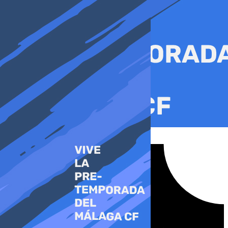
Ir
al
contenido
Tiktok