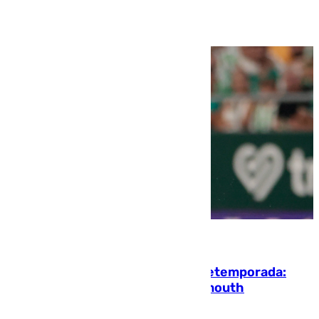
Ver más >
10.08.2026
La ‘delicatessen’ de Isco en la pretemporada:
pisadita y cañito ante el Bournemouth