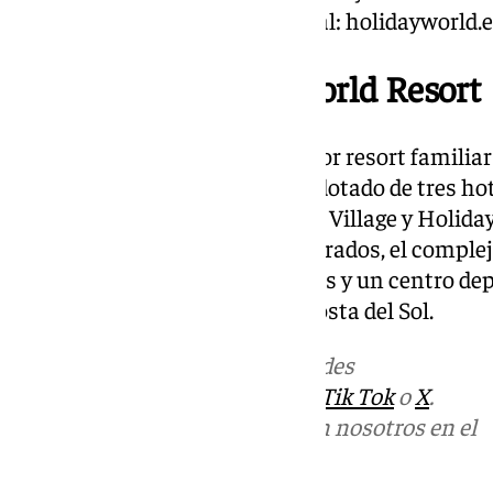
pueden visitar el sitio web oficial: holidayworld.
Acerca de Holiday World Resort
Holiday World Resort es el mayor resort familiar 
Costa del Sol. El complejo está dotado de tres ho
World Polynesia, Holiday World Village y Holida
familiar de 30.000 metros cuadrados, el comple
premium Casamaïa Apartments y un centro depor
de Benalmádena Costa, en la Costa del Sol.
Más noticias de
101TV
en las redes
sociales:
Instagram
,
Facebook
,
Tik Tok
o
X
.
Puedes ponerte en contacto con nosotros en el
correo
informativos@101tv.es