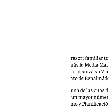
Compartir:
Holiday World Resort, el mayor resort familiar to
Costa del Sol, presenta un año más la Media Mar
World Benalmádena,que este año alcanza su VI e
colaboración con el Ayuntamiento de Benalmáde
Este evento, consolidado como una de las citas 
Costa del Sol, sigue atrayendo a un mayor númer
patrocinadores. Este año, Turismo y Planificaci