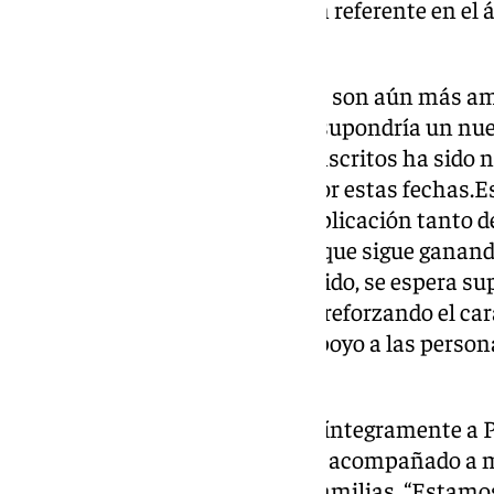
evento no solo destacó como un referente en el 
en el compromiso social”.
Para este 2024, las expectativas son aún más amb
los 2.000 participantes, lo que supondría un nuev
El crecimiento del número de inscritos ha sido n
inscripciones del año pasado por estas fechas.
creciente interés y la mayor implicación tanto 
patrocinadores en este evento, que sigue ganand
deportivo andaluz. En este sentido, se espera su
para Proyecto Hombre Málaga, reforzando el cará
que combina deporte, salud y apoyo a las person
adicciones.
Todo lo recaudado se destinará íntegramente a
organización que desde 1985 ha acompañado a m
problemas de adicción y a sus familias. “Estam