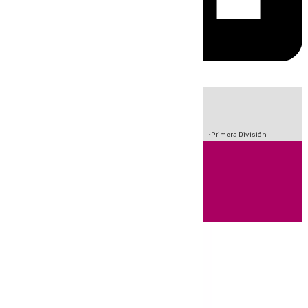
HOY
|
Crisis Migratoria en Ceuta
Sucesos
Fútbol
Incendios
Primera División
Andalucía