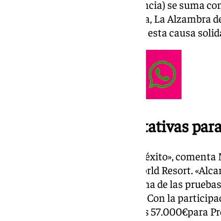
promoción turística de la provincia) se suma c
uniéndose a Fundación La Caixa, La Alzambra de
han vuelto a renovar su apoyo a esta causa solid
Cifras récord y expectativas par
“La edición de 2023 fue todo un éxito», comenta
directora general de Holiday World Resort. «Alc
consolidaron la carrera como una de las pruebas
importantes de la Costa del Sol. Con la participa
y una recaudación superior a los 57.000€para P