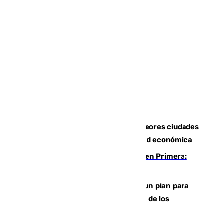
Marbella, Jerez y Sevilla: entre las peores ciudades
españolas para emprender una actividad económica
Alerta en el Málaga para el estreno en Primera:
Calero y Dotor, lesionados
Ceuta pide al Gobierno de Sánchez un plan para
"recuperar la normalidad" y la expulsión de los
migrantes restantes