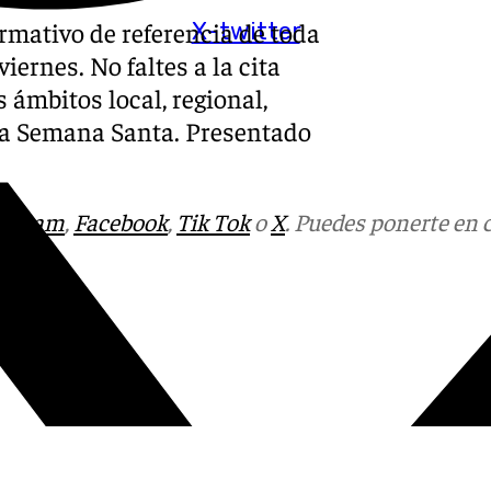
ormativo de referencia de toda
X-twitter
iernes. No faltes a la cita
 ámbitos local, regional,
y la Semana Santa. Presentado
tagram
,
Facebook
,
Tik Tok
o
X
. Puedes ponerte en 