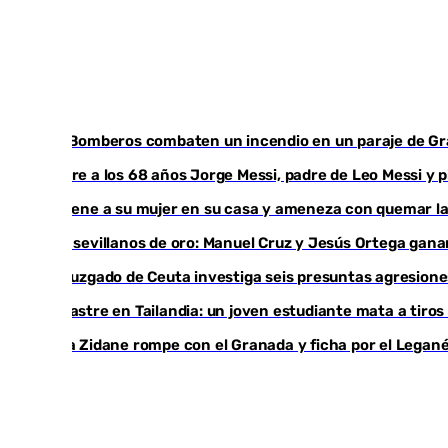
Los Bomberos combaten un incendio en un paraje de G
Muere a los 68 años Jorge Messi, padre de Leo Messi y 
Retiene a su mujer en su casa y ameneza con quemar la
Dos sevillanos de oro: Manuel Cruz y Jesús Ortega ga
Un juzgado de Ceuta investiga seis presuntas agresione
Desastre en Tailandia: un joven estudiante mata a tiros
Luca Zidane rompe con el Granada y ficha por el Legan